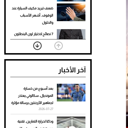
ضعف تبريد مكيف السيارة عند
الوقوف.. أشهر الأسباب
والحلول
7 نصائح لاختيار لون البنطلون
المناسب للقميص الأسود
نرى المستقبل من خلال
تصميماتنا.. كيف حجزت 1886
آخر الأخبار
مكانها في عالم الأزياء؟
أغلى 10 عطور في العالم للرجال
تمنحك فخامة استثنائية
بعد أسبوع من خسارة
المونديال.. سكالوني يعتذر
Aston Martin Valiant: على
لجماهير الأرجنتين برسالة مؤثرة
هوى الأبطال
2026-07-27
أفضل تدريج للشعر الطويل
وداعًا لحرارة التمارين.. تقنية
لإطلالة جريئة وعصرية