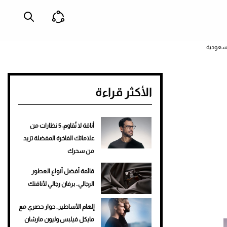
الأكثر قراءة
أناقة لا تُقاوم: 5 نظارات من
علاماتك الفاخرة المفضلة تزيد
من سحرك
قائمة أفضل أنواع العطور
الرجالي.. برفان رجالي لأناقتك
إلهام الأساطير.. حوار حصري مع
مايكل فيلبس وليون مارشان