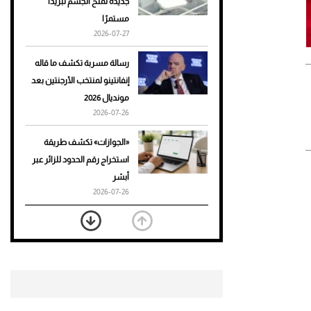
جديدة تمنح الجسم تبريدًا
مستمرًا
أحذية Mary Jane: ترف وأناقة
2026-07-27
للرجال
رسالة مسربة تكشف ما قاله
إنفانتينو لمنتخب الأرجنتين بعد
مونديال 2026
2026-07-26
«الجوازات» تكشف طريقة
استخراج رقم الحدود للزائر عبر
أبشر
2026-07-26
بعد 7 أشهر من تعرضه لحادث
مروع.. جوشوا يفوز على برينغا
بـ"الضربة القاضية" (فيديو)
2026-07-26
موعد صرف حساب المواطن