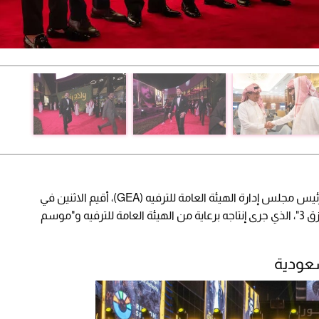
بحضور المستشار تركي بن عبدالمحسن آل الشيخ رئيس مجلس إدارة الهيئة العامة للترفيه (GEA)، أقيم الاثنين في
منطقة بوليفارد سيتي العرض الأول لفيلم "ولاد رزق 3"، الذي جرى إنتاجه برعاية من الهيئة العامة للترفيه و"موسم