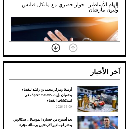
إلهام الأساطير.. حوار حصري مع مايكل فيلبس
وليون مارشان
آخر الأخبار
أوميغا ومركز محمد بن راشد للفضاء
ضعف تبريد مكيف السيارة عند الوقوف.. أشهر
يحتفيان بإرث «Speedmaster» في
الأسباب والحلول
استكشاف الفضاء
2026-08-09
بعد أسبوع من خسارة المونديال.. سكالوني
يعتذر لجماهير الأرجنتين برسالة مؤثرة