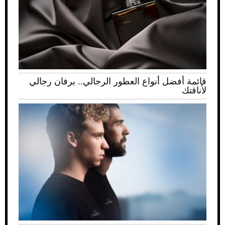
قائمة أفضل أنواع العطور الرجالي.. برفان رجالي
لأناقتك