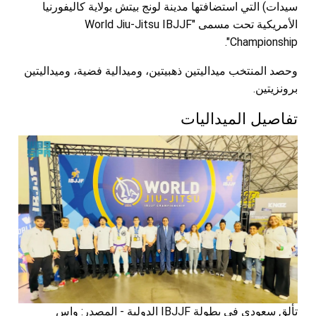
سيدات) التي استضافتها مدينة لونج بيتش بولاية كاليفورنيا
الأمريكية تحت مسمى "World Jiu-Jitsu IBJJF
Championship".
وحصد المنتخب ميداليتين ذهبيتين، وميدالية فضية، وميداليتين
برونزيتين.
تفاصيل الميداليات
تألق سعودي في بطولة IBJJF الدولية - المصدر: واس