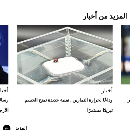
المزيد من أخبار
Aston Martin Valiant: على هوى الأبطال
أخبار
أخبا
ر
وداعًا لحرارة التمارين.. تقنية جديدة تمنح الجسم
رسالة
تبريدًا مستمرًا
الأرجن
المزيد