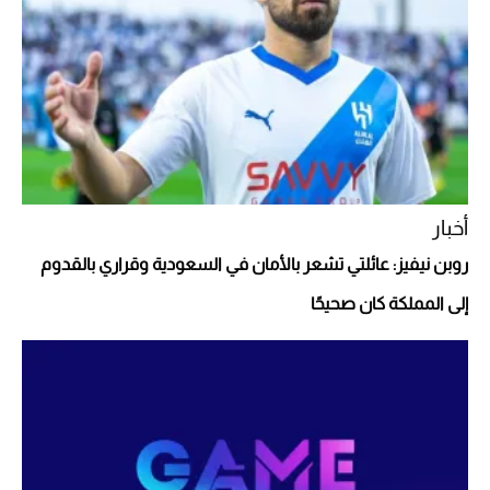
"بوجاتي ميسترال" الاستثنائية للبيع في مزاد
مونتيري
2026-07-23
أغلى 10 عطور في العالم للرجال تمنحك فخامة
استثنائية
أخبار
روبن نيفيز: عائلتي تشعر بالأمان في السعودية وقراري بالقدوم
إلى المملكة كان صحيحًا
Aston Martin Valiant: على هوى الأبطال