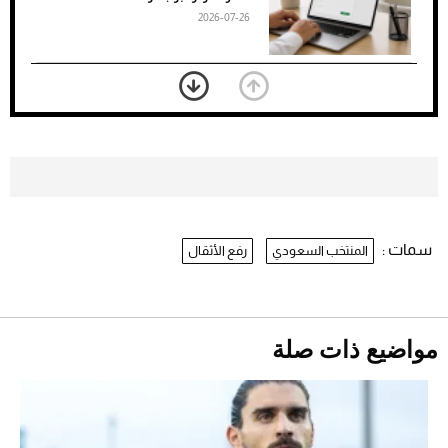
2026-07-26
بعد 7 أشهر من تعرضه لحادث مروع.. جوشوا
يفوز على برينغا بـ"الضربة القاضية" (فيديو)
2026-07-26
موعد صرف حساب المواطن لشهر
أغسطس 2026
2026-07-25
سمات :
المنتخب السعودي
رفع الأثقال
نرى المستقبل من خلال تصميماتنا.. كيف حجزت
1886 مكانها في عالم الأزياء؟
أقصر يوم في 2026 يقترب.. ماذا يحدث في
دوران الأرض؟
2026-07-25
مواضيع ذات صلة
قبل ليلة النزال.. اكتمال وزن أبطال "The
Comeback" في جدة (فيديو)
2026-07-25