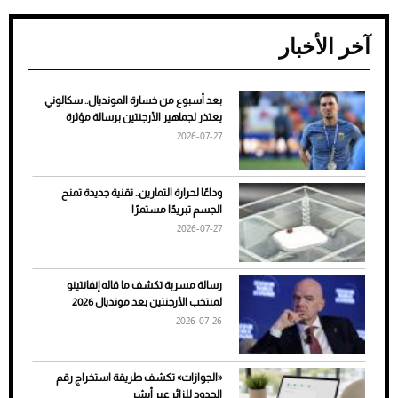
آخر الأخبار
بعد أسبوع من خسارة المونديال.. سكالوني
ضعف تبريد مكيف السيارة عند الوقوف.. أشهر
يعتذر لجماهير الأرجنتين برسالة مؤثرة
الأسباب والحلول
2026-07-27
وداعًا لحرارة التمارين.. تقنية جديدة تمنح
الجسم تبريدًا مستمرًا
2026-07-27
رسالة مسربة تكشف ما قاله إنفانتينو
لمنتخب الأرجنتين بعد مونديال 2026
2026-07-26
7 نصائح لاختيار لون البنطلون المناسب للقميص
«الجوازات» تكشف طريقة استخراج رقم
الأسود
الحدود للزائر عبر أبشر