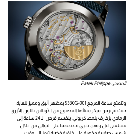
المصدر: Patek Philippe
وتتمتع ساعة المرجع 5330G-001 بمظهر أنيق ومميز للغاية،
حيث تم تزيين مركز مينائها المصنوع من الأوبالين باللون الأزرق
الرمادي بزخارف بنمط كربوني. ينقسم قرص الـ 24 ساعة إلى
منطقتي ليل ونهار، يجري تحديدهما على التوالي من خلال
شمس صغيرة مذهبة على خلفية فضية ترمز إلى وقت