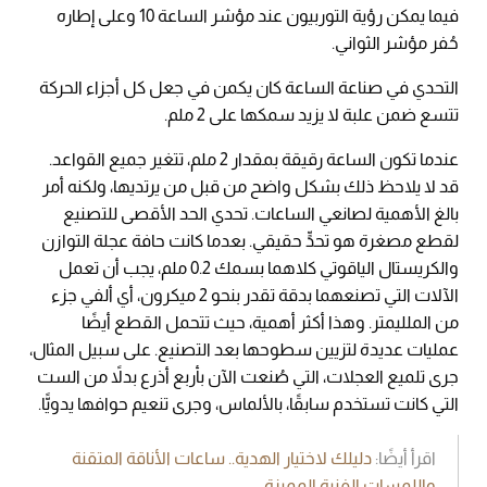
فيما يمكن رؤية التوربيون عند مؤشر الساعة 10 وعلى إطاره
حُفر مؤشر الثواني.
التحدي في صناعة الساعة كان يكمن في جعل كل أجزاء الحركة
تتسع ضمن علبة لا يزيد سمكها على 2 ملم.
عندما تكون الساعة رقيقة بمقدار 2 ملم، تتغير جميع القواعد.
قد لا يلاحظ ذلك بشكل واضح من قبل من يرتديها، ولكنه أمر
بالغ الأهمية لصانعي الساعات. تحدي الحد الأقصى للتصنيع
لقطع مصغرة هو تحدٍّ حقيقي. بعدما كانت حافة عجلة التوازن
والكريستال الياقوتي كلاهما بسمك 0.2 ملم، يجب أن تعمل
الآلات التي تصنعهما بدقة تقدر بنحو 2 ميكرون، أي ألفي جزء
من الملليمتر. وهذا أكثر أهمية، حيث تتحمل القطع أيضًا
عمليات عديدة لتزيين سطوحها بعد التصنيع. على سبيل المثال،
جرى تلميع العجلات، التي صُنعت الآن بأربع أذرع بدلاً من الست
التي كانت تستخدم سابقًا، بالألماس، وجرى تنعيم حوافها يدويًّا.
اقرأ أيضًا:
دليلك لاختيار الهدية.. ساعات الأناقة المتقنة
واللمسات الفنية المميزة