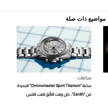
قبل ليلة النزال.. اكتمال وزن أبطال "The
Comeback" في جدة (فيديو)
2026-07-25
مواضيع ذات صلة
"بوجاتي ميسترال" الاستثنائية للبيع في مزاد
مونتيري
2026-07-23
أغلى 10 عطور في العالم للرجال تمنحك فخامة
استثنائية
ساعات
ساعة "Chronomaster Sport Titanium" الجديدة
من "Zenith".. حان وقت التأنق للعب التنس