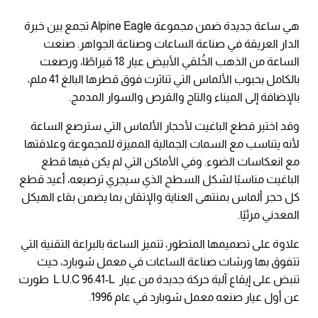
هي ساعة جديدة ضمن مجموعة Alpine Eagle تجمع بين خبرة
الدار العريقة في صناعة الساعات وصناعة الجواهر. صنعت
الساعة من الذهب الخُلقي الأبيض عيار 18 قيراطًا، ورصعت
بالكامل بحبوب الألماس التي تناثرت فوق قطرها البالغ 41 ملم،
بالإضافة إلى الميناء والتاج والقرص والسوار المدمج.
وقد اختير قطع الباغيت لأحجار الألماس التي سترصع الساعة
لأنه يتناسب مع السمات الجمالية المميزة للمجموعة وعلاقتها
مع انعكاسات الضوء. وفي الأماكن التي لم يكن فيها قطع
الباغيت مناسبًا لشكل السطح الذي سيجري ترصيعه، أعيد قطع
كل حجر ألماس بمنتهى العناية والإتقان بما يضمن بقاء الهيكل
المعدني مرئيًا.
علاوة على تصميمها المتطور، تتميز الساعة بالبراعة التقنية التي
تتفوق بها ورشات صناعة الساعات في معمل شوبارد، حيث
تنبض على إيقاع آلية حركة جديدة من عيار L.U.C 96.41-L طورت
عن أول عيار صنعه معمل شوبارد في عام 1996.