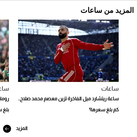
المزيد من ساعات
Aston Martin Valiant: على هوى الأبطال
ساعات
ساع
ساعة ريتشارد ميل الفاخرة تزين معصم محمد صلاح..
رومان
أفضل تدريج للشعر الطويل لإطلالة جريئة وعصرية
كم بلغ سعرها؟
بلغ 
المزيد