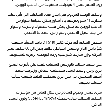
روح السفر ضمن 4 موديلات مصنوعة من الذهب الوردي.
وساعة الوقت المزدوج هي إحدى هذه الساعات التي تأتي بعلبة
قطرها 41 ملم ومرفقة بـ 3 أساور يمكن تبديلها: سوار من
الذهب الوردي مع قفل يمكن فتحه بسهولة وسرعة، وسوار
من جلد العجل الأخضر، وسوار من المطاط الأخضر.
تحتضن الساعة آلية حركة كاليبر 5110 DT ذاتية التعبئة مصنعة
كليًّا داخل الدار، وتضمن احتياطي طاقة يصل إلى 60 ساعة. تتميز
الحركة بوزن متأرجح حُفر عليه وردة البوصلة الرمزية للمجموعة.
على خلفية مطلية بالورنيش الشفاف تلعب على تأثيرات العمق،
جرى تزيين وسط الميناء بتشطيب الساتان وزخرفته بنمط
أشعة الشمس، في حين جرى تشطيب الحافة بلمسة نهائية
مخملية دقيقة.
يجري ضمان وضوح النماذج من خلال التباين بين مؤشرات
الساعة المطلية بمادة مضيئة Super-LumiNova ولون الميناء
الداكن.