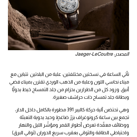
المصدر: Jaeger-LeCoultre
تأتي الساعة في نسختين مختلفتين: علبة من البلاتين تتباين مع
ميناء نحاسي اللون وعلبة من الذهب الوردي تقترن بميناء فضي
أنيق. وزود كل من الطرازين بحزام من جلد التمساح خيط يدويًّا
وبطانة جلد تمساح ذات حراشف صغيرة.
وهي تحتضن آلية حركة كاليبر 391 مطورة بالكامل داخل الدار،
تجمع بين ساعة كرونوغراف بزرّ ضاغطٍ وحيد يدوية التعبئة
ووظائف معقّدة تعرض أطوار القمر ومؤشّر الليل والنهار
واحتياطي الطاقة والثواني بعقرب سريع الدوران (ثواني البرق)