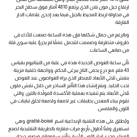
ارتفاع جبل مون بلان الذي يرتفع 4810 أمتار فوق سطح البحر
في محاولة لربط المحيط بالجبل فيما يعد إحدى علامات الدار
الفارقة.
وبالرغم من جمال شكلها فإن هذه الساعة صنعت للأداء في
ظروف متطرفة وصممت لتتحمل عمقًا لم يجرؤ عليه سوى قلة
من صانعي الساعات.
تأتي ساعة الغوص الجديدة هذه في علبة من التيتانيوم بقياس
43 ملم، مع درع يحمي التاج ببرغي مُحكم، وواجهة خلفية مزينة
بنقش ثلاثي الأبعاد للمنظر الذي يراه الغواصون عند الغوص
تحت الجليد. ويتم إنشاء هذا التأثير الساحر من خلال نقش ملون
ثلاثي الأبعاد يتم تنفيذه بعملية الأكسدة المولّدة بالليزر، والتي
تقوم ببناء المعدن بطبقات غير لامعة ولامعة لخلق تباينات في
اللون والملمس.
ويُطلق على هذه التقنية الإبداعية اسم gratté-boisé، وهي
تستغرق وقتًا أطول بأربع مرات مقارنة بالطريقة التقليدية لصنع
الميناء. وجرى إبراز اللون الأزرق بتأثير سفوماتو، ويصور درجة