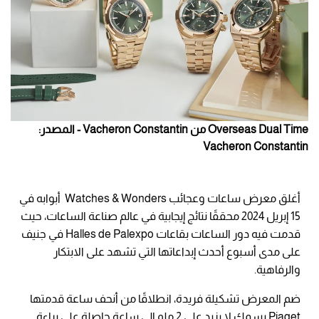
Overseas Dual Time من Vacheron Constantin - المصدر:
Vacheron Constantin
أغلق معرض ساعات وعجائب Watches & Wonders أبوابه في
15 إبريل 2024 محققًا نتائج إيجابية في عالم صناعة الساعات، حيث
قدمت فيه دور الساعات بقاعات Halles de Palexpo في جنيف
على مدى أسبوع أحدث إبداعاتها التي تشهد على الابتكار
والرفاهية.
ضم المعرض تشكيلة فريدة، انطلاقًا من أنحف ساعة قدمتها
Piaget بسمك لا يزيد على 2 ملم إلى ساعة حاصلة على براءة