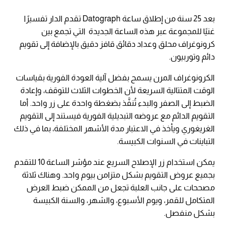
بعد 25 سنة من إطلاق ساعة Datograph تقدم الدار تفسيرًا
غنيًا للمجموعة عبر هذه الساعة الجديدة التي تجمع بين
كرونوغراف محلق وعداد دقائق قافز دقيق بالإضافة إلى تقويم
دائم وتوربيون.
الكرونوغراف المرن يسمح بفضل آلية العودة الفورية بقياسات
الوقت المتتالية السريعة لأن الخطوات الثلاث للتوقف، وإعادة
الضبط إلى الصفر والبدء تُنفَّذ بضغطة واحدة على زر واحد. أما
التقويم الدائم مع عروضه التبديلية الفورية فيستند إلى التقويم
الغريغوري ويأخذ في الاعتبار مدة الأشهر المختلفة، بما في ذلك
التباينات في السنوات الكبيسة.
يمكن استخدام زر الإصلاح السريع عند مؤشر الساعة 10 للتقدم
بجميع عروض التقويم بشكل متزامن بيوم واحد. وهناك ثلاثة
مصححات على جانب العلبة تجعل من الممكن ضبط العرض
المتكامل للقمر، ويوم الأسبوع، والشهر، والسنة الكبيسة
بشكل منفصل.