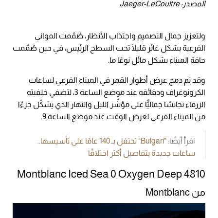
المصدر: Jaeger-LeCoultre
ولتعزيز جمال التصميم واجتذاب الأنظار، صُمّمت المواني
الفرعية بشكل غائر قليلًا تحت السطح الرئيس، في حين صُمّمت
حافة الميناء بشكل مائل نوعًا ما.
وقد تم دمج عرض أطوار القمر في الميناء الفرعي لساعات
الكرونوغراف ودقائقه عند موضع الساعة 3، لتضفي خلفيته
الزرقاء تجانسًا جماليًّا على مؤشّر الليل والنهار الذي يشكّل جزءًا
من الميناء الفرعي لعرض الوقت عند موضع الساعة 9.
اقرأ أيضًا:
"Bulgari" تحتفل بـ 140 عامًا على تأسيسها..
ساعات جديدة بتفاصيل أكثر اختلافًا
Montblanc Iced Sea 0 Oxygen Deep 4810
من Montblanc