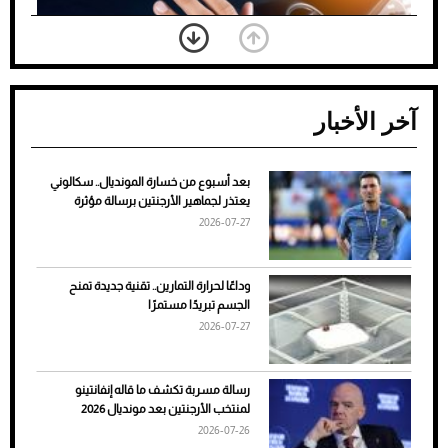
آخر الأخبار
بعد أسبوع من خسارة المونديال.. سكالوني
ضعف تبريد مكيف السيارة عند الوقوف.. أشهر
يعتذر لجماهير الأرجنتين برسالة مؤثرة
الأسباب والحلول
2026-07-27
وداعًا لحرارة التمارين.. تقنية جديدة تمنح
الجسم تبريدًا مستمرًا
2026-07-27
رسالة مسربة تكشف ما قاله إنفانتينو
لمنتخب الأرجنتين بعد مونديال 2026
2026-07-26