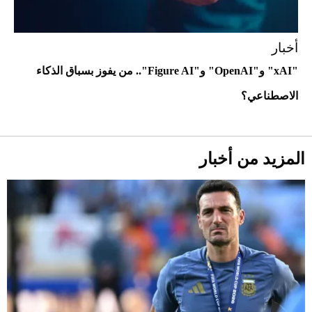
أخبار
أحذية Mary Jane: ترف وأناقة للرجال
"xAI" و"OpenAI" و"Figure AI".. من يفوز بسباق الذكاء
الاصطناعي؟
المزيد من أخبار