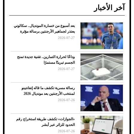
آخر الأخبار
بعد أسبوع من خسارة المونديال.. سكالوني
ضعف تبريد مكيف السيارة عند الوقوف.. أشهر
يعتذر لجماهير الأرجنتين برسالة مؤثرة
الأسباب والحلول
2026-07-27
وداعًا لحرارة التمارين.. تقنية جديدة تمنح
الجسم تبريدًا مستمرًا
2026-07-27
رسالة مسربة تكشف ما قاله إنفانتينو
لمنتخب الأرجنتين بعد مونديال 2026
2026-07-26
7 نصائح لاختيار لون البنطلون المناسب للقميص
«الجوازات» تكشف طريقة استخراج رقم
الأسود
الحدود للزائر عبر أبشر
2026-07-26