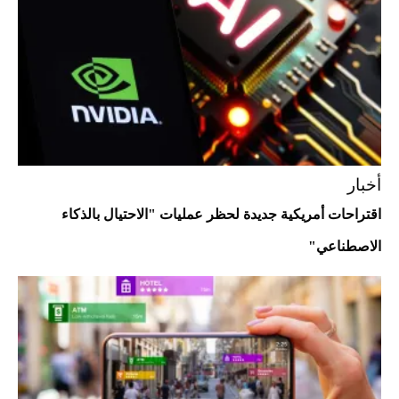
"بوجاتي ميسترال" الاستثنائية للبيع في
مزاد مونتيري
2026-07-23
أغلى 10 عطور في العالم للرجال تمنحك فخامة
استثنائية
أخبار
اقتراحات أمريكية جديدة لحظر عمليات "الاحتيال بالذكاء
الاصطناعي"
Aston Martin Valiant: على هوى الأبطال