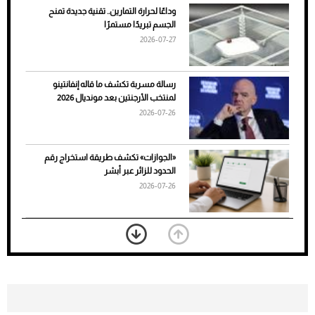
وداعًا لحرارة التمارين.. تقنية جديدة تمنح
الجسم تبريدًا مستمرًا
2026-07-27
رسالة مسربة تكشف ما قاله إنفانتينو
لمنتخب الأرجنتين بعد مونديال 2026
2026-07-26
7 نصائح لاختيار لون البنطلون المناسب للقميص
«الجوازات» تكشف طريقة استخراج رقم
الأسود
الحدود للزائر عبر أبشر
2026-07-26
بعد 7 أشهر من تعرضه لحادث مروع.. جوشوا
يفوز على برينغا بـ"الضربة القاضية" (فيديو)
2026-07-26
موعد صرف حساب المواطن لشهر