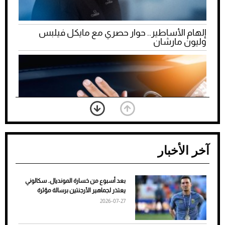
إلهام الأساطير.. حوار حصري مع مايكل فيلبس
وليون مارشان
آخر الأخبار
بعد أسبوع من خسارة المونديال.. سكالوني
ضعف تبريد مكيف السيارة عند الوقوف.. أشهر
يعتذر لجماهير الأرجنتين برسالة مؤثرة
الأسباب والحلول
2026-07-27