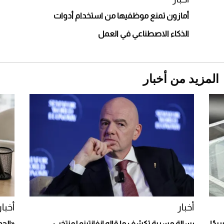
أمازون تمنع موظفيها من استخدام أدوات
الذكاء الاصطناعي في العمل
المزيد من أخبار
Aston Martin Valiant: على هوى الأبطال
أخبار
أخبار
يدًا
رسالة مسربة تكشف ما قاله إنفانتينو لمنتخب
«الجو