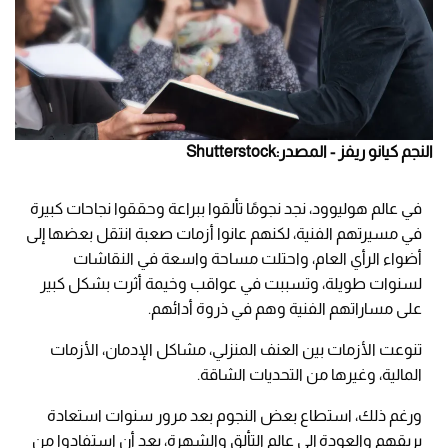
النجم كيانو ريفز - المصدر:Shutterstock
في عالم هوليوود، نجد نجومًا تألقوا ببراعة وحققوا نجاحات كبيرة
في مسيرتهم الفنية، لكنهم عانوا أزمات صعبة انتقل بعضها إلى
أضواء الرأي العام، واحتلت مساحة واسعة في النقاشات
لسنوات طويلة، وتسببت في عواقب وخيمة أثرت بشكل كبير
على مساراتهم الفنية وهم في ذروة أدائهم.
تنوعت الأزمات بين العنف المنزلي، مشاكل الإدمان، الأزمات
المالية، وغيرها من التحديات الشاقة.
ورغم ذلك، استطاع بعض النجوم بعد مرور سنوات استعادة
بريقهم والعودة إلى عالم التألق والشهرة، بعد أن استفادوا من