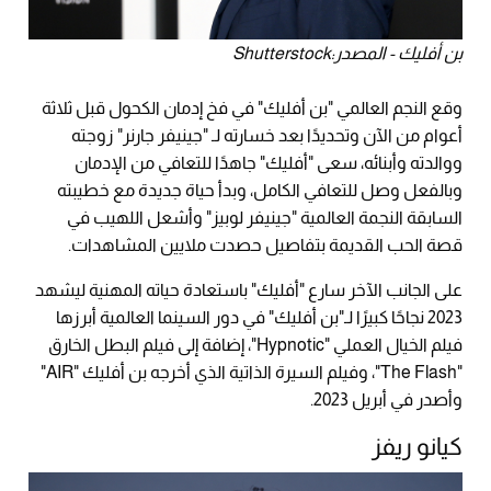
بن أفليك - المصدر:Shutterstock
وقع النجم العالمي "بن أفليك" في فخ إدمان الكحول قبل ثلاثة
أعوام من الآن وتحديدًا بعد خسارته لـ "جينيفر جارنر" زوجته
ووالدته وأبنائه، سعى "أفليك" جاهدًا للتعافي من الإدمان
وبالفعل وصل للتعافي الكامل، وبدأ حياة جديدة مع خطيبته
السابقة النجمة العالمية "جينيفر لوبيز" وأشعل اللهيب في
قصة الحب القديمة بتفاصيل حصدت ملايين المشاهدات.
على الجانب الآخر سارع "أفليك" باستعادة حياته المهنية ليشهد
2023 نجاحًا كبيرًا لـ"بن أفليك" في دور السينما العالمية أبرزها
فيلم الخيال العملي "Hypnotic"، إضافة إلى فيلم البطل الخارق
"The Flash"، وفيلم السيرة الذاتية الذي أخرجه بن أفليك "AIR"
وأصدر في أبريل 2023.
كيانو ريفز