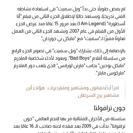
لم يمض طويلاً حتى بدأ "ويل سميث" في استعادة نشاطه
الفني تدريجيًا، ويستعد حاليًا لإطلاق الجزء الثاني من فيلم "أنا
أسطورة" (I Am Legend) بعد مرور 15 عامًا منذ عرض الجزء
الأول من الفيلم في عام 2007، ويشهد الجزء الثاني من العمل
تعاونًا مميزًا لـ"سميث" مع "مايكل بي جوردان".
بالإضافة إلى ذلك، يشارك "ويل سميث" في تصوير الجزء الرابع
من سلسلة أفلام "Bad Boys"، ويعود لأداء شخصية الملازم
"مايكل يوجين" بجانب "مارتن لورانس" الذي يلعب دور الملازم
"ماركوس مايلز".
اقرأ أيضًا:
فنانون ومشاهير ومليارديرات.. هؤلاء أبرز
مشاهير برج السرطان
جون ترافولتا
سلسلة من الأحزان المتتالية مر بها النجم العالمي "جون
ترافولتا"، بدأت في 2009 بعد فقده لابنه صاحب الـ 16 عامًا بعد