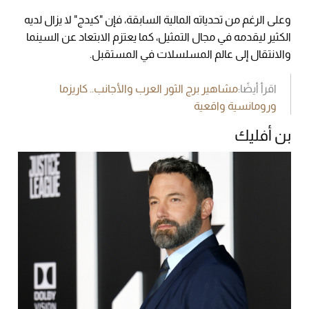
وعلى الرغم من تحدياته المالية السابقة، فإن "كيدج" لا يزال لديه
الكثير ليقدمه في مجال التمثيل، كما يعتزم الابتعاد عن السينما
والانتقال إلى عالم المسلسلات في المستقبل.
اقرأ أيضًا:
مشاهير برج الثور العرب والأجانب.. كاريزما
ورومانسية واقعية
بن أفليك