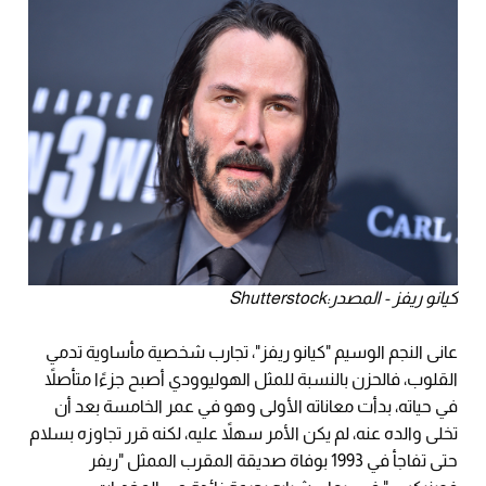
كيانو ريفز - المصدر:Shutterstock
عانى النجم الوسيم "كيانو ريفز"، تجارب شخصية مأساوية تدمي
القلوب، فالحزن بالنسبة للمثل الهوليوودي أصبح جزءًا متأصلاً
في حياته، بدأت معاناته الأولى وهو في عمر الخامسة بعد أن
تخلى والده عنه، لم يكن الأمر سهلاً عليه، لكنه قرر تجاوزه بسلام
حتى تفاجأ في 1993 بوفاة صديقة المقرب الممثل "ريفر