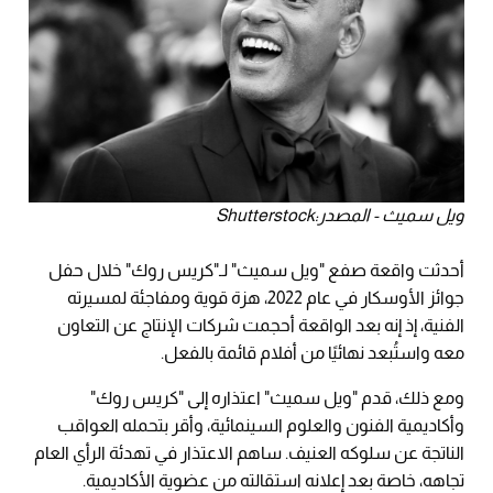
ويل سميث - المصدر:Shutterstock
أحدثت واقعة صفع "ويل سميث" لـ"كريس روك" خلال حفل
جوائز الأوسكار في عام 2022، هزة قوية ومفاجئة لمسيرته
الفنية، إذ إنه بعد الواقعة أحجمت شركات الإنتاج عن التعاون
معه واستُبعد نهائيًا من أفلام قائمة بالفعل.
ومع ذلك، قدم "ويل سميث" اعتذاره إلى "كريس روك"
وأكاديمية الفنون والعلوم السينمائية، وأقر بتحمله العواقب
الناتجة عن سلوكه العنيف. ساهم الاعتذار في تهدئة الرأي العام
تجاهه، خاصة بعد إعلانه استقالته من عضوية الأكاديمية.