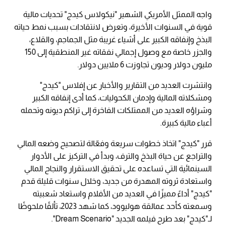
واجه الممثل الأمريكي الشهير "نيكولاس كيدج" تحديات مالية
قوية في السنوات الأخيرة، وتعرض لانتقادات بسبب نمط حياته
البذخ وإنفاقه الكبير على أشياء غريبة مثل الجماجم، والقلاع،
والجزر خاصة مع وصول إجمالي نفقاته غير المنطقية إلى 150
مليون دولار وديون تجاوزت 6 ملايين دولار.
وانتشرت العديد من التقارير والأخبار عن إفلاس "كيدج"
ومشكلاته المالية وإدمان الكحوليات، كما أدى إنفاقه الكبير
وشراؤه العديد من الممتلكات الفاخرة إلى تراكم ديونه وتحمله
أعباء مالية كبيرة.
قرر "كيدج" اتخاذ خطوات سريعة وفعّالة لتصحيح وضعه المالي
والتراجع عن حياة البذخ والترف، وبدأ في التركيز على الأدوار
السينمائية التي تساعده على تحقيق الاستقرار والنجاح المالي
واستعادة ثروته المهدرة من جديد، وخلال سنوات قليلة قدم
"كيدج" أداءً مميزًا في العديد من الأفلام واستعاد شعبيته
وسمعته كأحد عمالقة هوليوود، كما شهد 2023، تألقًا ملحوظًا
لـ"كيدج" بعد طرح فيلمه الجديد "Dream Scenario".