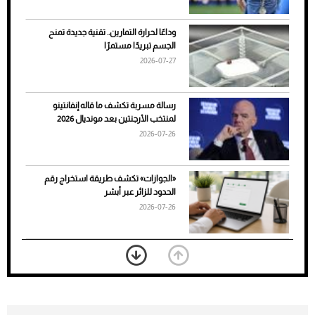
وداعًا لحرارة التمارين.. تقنية جديدة تمنح
الجسم تبريدًا مستمرًا
2026-07-27
رسالة مسربة تكشف ما قاله إنفانتينو
لمنتخب الأرجنتين بعد مونديال 2026
2026-07-26
7 نصائح لاختيار لون البنطلون المناسب للقميص
«الجوازات» تكشف طريقة استخراج رقم
الأسود
الحدود للزائر عبر أبشر
2026-07-26
بعد 7 أشهر من تعرضه لحادث مروع.. جوشوا
يفوز على برينغا بـ"الضربة القاضية" (فيديو)
2026-07-26