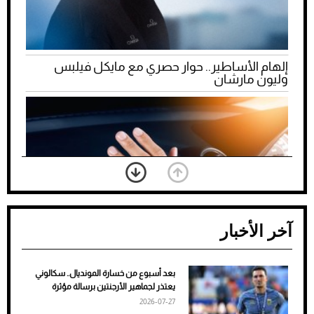
إلهام الأساطير.. حوار حصري مع مايكل فيلبس
وليون مارشان
آخر الأخبار
بعد أسبوع من خسارة المونديال.. سكالوني
ضعف تبريد مكيف السيارة عند الوقوف.. أشهر
يعتذر لجماهير الأرجنتين برسالة مؤثرة
الأسباب والحلول
2026-07-27