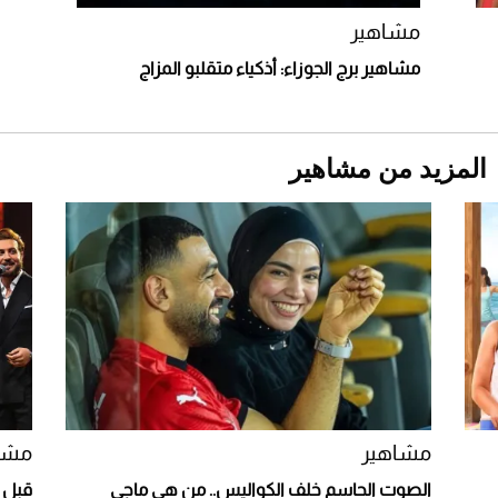
مشاهير
مشاهير برج الجوزاء: أذكياء متقلبو المزاج
المزيد من مشاهير
Aston Martin Valiant: على هوى الأبطال
مشاهير
مشا
الصوت الحاسم خلف الكواليس.. من هي ماجي
قبل إ