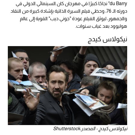
du Barry" نجاحًا كبيرًا في مهرجان كان السينمائي الدولي في
دورته الـ 76، وحظي فيلم السيرة الذاتية بإشادة كبيرة من النقاد
والجمهور، ليوثق الفيلم عودة "جوني ديب" القوية إلى عالم
هوليوود بعد غياب سنوات.
نيكولاس كيدج
نيكولاس كيدج - المصدر:Shutterstock