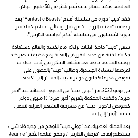
العالمية، وتكبد خسائر مالية تُقدر بأكثر من 58 مليون دولار.
فقد "ديب" دوره في سلسلة أفلام "Fantastic Beasts" بعد
وصفه بـ"معنف الزوجات" من قبل وسائل الإعلام. كما خسر
دوره الأسطوري في سلسلة أفلام "قراصنة الكاريبي".
سعى "ديب" جاهدًا لإثبات براءته أمام نفسه والعالم لاستعادة
مكانته الفنية من جديد، ليقرر في النهاية رفع قضية تشهير ضد
زوجته السابقة خاصة بعد فشلها المتكرر في إثبات ادعاءات
تعرضها للاساءة الجسدية. وطالب "ديب" بالحصول على
تعويض قدره 50 مليون دولار بسبب الخسائر التي تكبدها.
في يونيو 2022، فاز "جوني ديب" في الدعوى القضائية ضد "آمبر
هيرد"، وقضت المحكمة بتغريم "آمبر هيرد" 15 مليون دولار
كتعويض لـ"جوني ديب" عن مسرحية التشهير الهزلية لتنتهي
قضية "آمبر" إلى الأبد.
بعد المحنة العصيبة، عاد "جوني ديب" للتوهج من جديد فلا شيء
يستطيع إيقاف "قرصان الكاريبي"، وحقق فيلمه الأخير "Jeanne