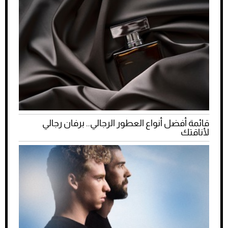
قائمة أفضل أنواع العطور الرجالي.. برفان رجالي
لأناقتك