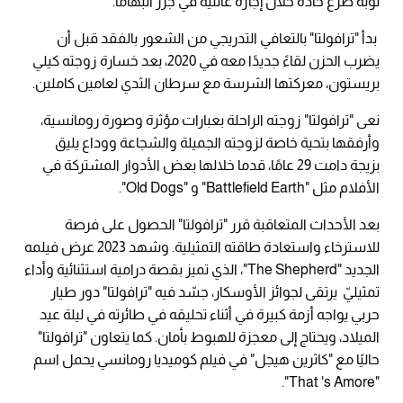
نوبة صرع حادة خلال إجازة عائلية في جزر البهاما.
بدأ "ترافولتا" بالتعافي التدريجي من الشعور بالفقد قبل أن
يضرب الحزن لقاءً جديدًا معه في 2020، بعد خسارة زوجته كيلي
بريستون، معركتها الشرسة مع سرطان الثدي لعامين كاملين.
نعى "ترافولتا" زوجته الراحلة بعبارات مؤثرة وصورة رومانسية،
وأرفقها بتحية خاصة لزوجته الجميلة والشجاعة ووداع يليق
بزيجة دامت 29 عامًا، قدما خلالها بعض الأدوار المشتركة في
الأفلام مثل "Battlefield Earth" و "Old Dogs".
بعد الأحداث المتعاقبة قرر "ترافولتا" الحصول على فرصة
للاسترخاء واستعادة طاقته التمثيلية. وشهد 2023 عرض فيلمه
الجديد "The Shepherd"، الذي تميز بقصة درامية استثنائية وأداء
تمثيليّ يرتقى لجوائز الأوسكار، جسّد فيه "ترافولتا" دور طيار
حربي يواجه أزمة كبيرة في أثناء تحليقه في طائرته في ليلة عيد
الميلاد، ويحتاج إلى معجزة للهبوط بأمان. كما يتعاون "ترافولتا"
حاليًا مع "كاثرين هيجل" في فيلم كوميديا رومانسي يحمل اسم
"That 's Amore".