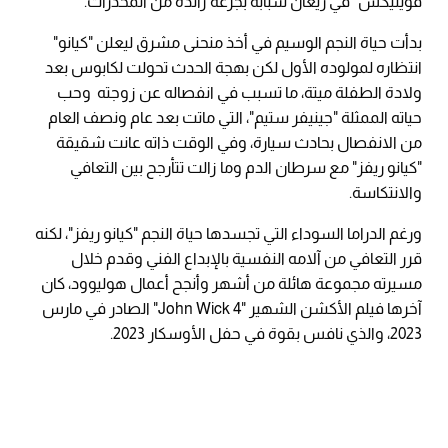
فوينيكس" في ريعان شبابه بجرعة زائدة من المخدرات.
بدأت حياة النجم الوسيم في أخذ منحنى مشرق ليعلن "كيانو"
انتظاره لمولوده الأول لكن بهجة الحدث تحولت لكابوس بعد
ولادة الطفلة ميتة، ما تسبب في انفصاله عن زوجته وحب
حياته الممثلة "جينيفر ستيم"، التي ماتت بعد عام ونصف العام
من الانفصال بحادث سيارة، وفي الوقت ذاته عانت شقيقة
"كيانو ريفز" مع سرطان الدم وما زالت تتأرجح بين التعافي
والانتكاسة.
ورغم الدراما السوداء التي تجسدها حياة النجم "كيانو ريفز"، لكنه
قرر التعافي من آلامه النفسية بالإبداع الفني وقدم خلال
مسيرته مجموعة هائلة من أشهر وأنجح أعمال هوليوود، كان
آخرها فيلم الأكشن الشهير "John Wick 4" الصادر في مارس
2023، والذي نافس بقوة في حفل الأوسكار 2023.