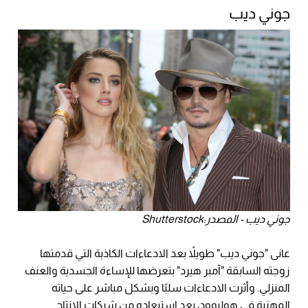
جوني ديب
جوني ديب - المصدر:Shutterstock
عانى "جوني ديب" طويلاً بعد الادعاءات الكاذبة التي قدمتها
زوجته السابقة "آمبر هيرد" بتعرضها للإساءة الجسدية والعنف
المنزلي. وأثرت الادعاءات سلبًا وبشكل مباشر على حياته
المهنية في هوليوود، بعد استبعاده من شركات الإنتاج