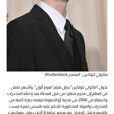
ماكولي كولكين - المصدر:Shutterstock
تحول "ماكولي كولكين" بطل فيلم "هوم ألون"، وأشهر طفل
في العالم إلى مجرم مطارد من قبل العدالة بعد إدمانه للمخدرات
واعتقاله في 2004، في مدينة أوكلاهوما بتهمة حيازة كمية من
المخدرات والمواد المحظورة، ليُحكم عليه بالسجن لفترة ليست
بالقصيرة قبل الإفراج عنه ودفع غرامة 4 آلاف دولار، وهنا يودع