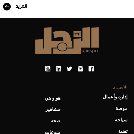
المزيد
أفضل تدريج للشعر الطويل لإطلالة جريئة وعصرية
الأقسام
إدارة وأعمال
هو و هي
أحذية Mary Jane: ترف وأناقة للرجال
موضة
مشاهير
سياحة
صحة
تقنية
منوعات