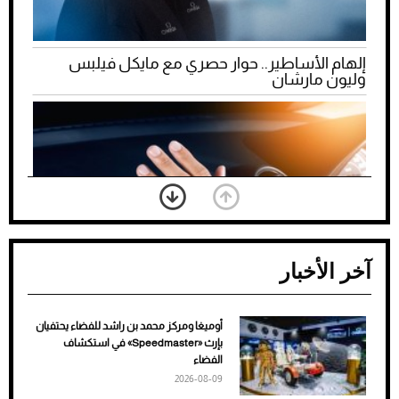
إلهام الأساطير.. حوار حصري مع مايكل فيلبس
وليون مارشان
آخر الأخبار
أوميغا ومركز محمد بن راشد للفضاء يحتفيان
ضعف تبريد مكيف السيارة عند الوقوف.. أشهر
بإرث «Speedmaster» في استكشاف
الأسباب والحلول
الفضاء
2026-08-09