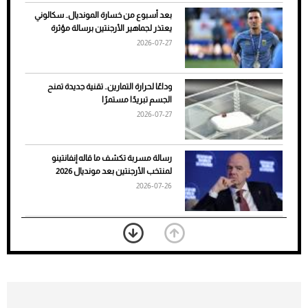
بعد أسبوع من خسارة المونديال.. سكالوني
يعتذر لجماهير الأرجنتين برسالة مؤثرة
2026-07-27
وداعًا لحرارة التمارين.. تقنية جديدة تمنح
الجسم تبريدًا مستمرًا
2026-07-27
7 نصائح لاختيار لون البنطلون المناسب للقميص
رسالة مسربة تكشف ما قاله إنفانتينو
الأسود
لمنتخب الأرجنتين بعد مونديال 2026
2026-07-26
«الجوازات» تكشف طريقة استخراج رقم
الحدود للزائر عبر أبشر
2026-07-26
بعد 7 أشهر من تعرضه لحادث مروع.. جوشوا