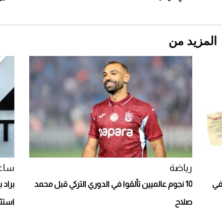
المزيد من
Aston Martin Valiant: على هوى الأبطال
رياضة
ساع
ا في
10 نجوم عالميين تألقوا في الدوري التركي قبل محمد
صلاح
استثن