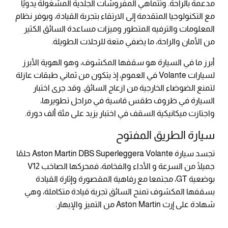
مدعمة بالراحة. وتتماهي المفروشات الجلدية المشغولة يدويًا
مع التكنولوجيا المتقدمة إلى الارتقاء بتجربة القيادة، ويوفر نظام
المعلومات والترفيه المتطور وميزات مساعدة السائق الكثير
من الأمان والراحة، ما يضفي متعة للرحلات الطويلة.
أبرز ما في السيارة هو سقفها المكشوف، وهو الهوية الأبرز
لسيارات Volante في العموم، إذ يتكون من ثماني طبقات عازلة
لتمنع الضوضاء الخارجية من ازعاج السائق. وقد جرى اختبار
السيارة في ظروف طقس قاسية في مراحل تطويرها،
واجتازت ميكانيكية السقف في اختبار يزيد على مئة ألف دورة.
سيارة الطريق المفتوح
تجسد سيارة Aston Martin DBS Superleggera Volante حلمًا
جميلًا من السرعة و الأداء والفخامة، فمحركها الصاخب V12
بوضعية GT، مجتمعا مع رفاهية المقصورة وإثارة القيادة
بسقفها المكشوف تمنح السائق تجربة قيادة متكاملة، وهي
شهادة على إرث Aston Martin من التميز والإبهار.