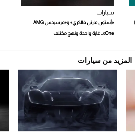
سيارات
ا
«أستون مارتن فالكري» و«مرسيدس AMG
One».. غاية واحدة ونهج مختلف
المزيد من سيارات
Aston Martin Valiant: على هوى الأبطال