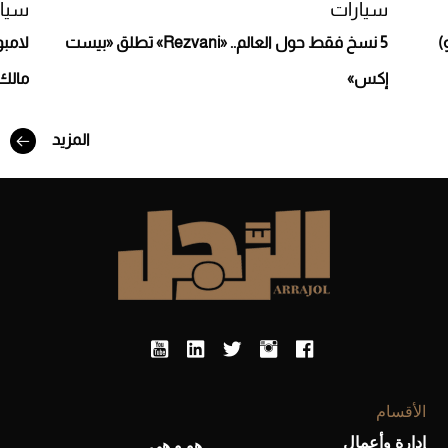
سيارات
سيار
5 نسخ فقط حول العالم.. «Rezvani» تطلق «بيست
إكس»
مالك 
أفضل تدريج للشعر الطويل لإطلالة جريئة وعصرية
المزيد
أحذية Mary Jane: ترف وأناقة للرجال
الأقسام
إدارة وأعمال
هو و هي