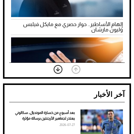
إلهام الأساطير.. حوار حصري مع مايكل فيلبس
وليون مارشان
آخر الأخبار
بعد أسبوع من خسارة المونديال.. سكالوني
ضعف تبريد مكيف السيارة عند الوقوف.. أشهر
يعتذر لجماهير الأرجنتين برسالة مؤثرة
الأسباب والحلول
2026-07-27