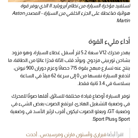
تستفيد مؤخرة السيارة من نظام أيروبليد II الذي يوفر قوة
هوائية ضاغطة على الجزء الخلفي من السيارة - المصدر:Aston
Martin
أداء مليء القوة
يهدر محرك V12 سعة 5.2 لتر أسفل غطاء السيارة، وهو مزود
بشاحن توربيني مزدوج. ويولّد قلب الآلة قدرًا عاليًا من الطاقة، ما
ينتج عنه تسارع مبهج بقوة 715 حصانًا وعزم دوران 900 نيوتن،
لتدفع السيارة نفسها من 0 إلى سرعة 62 ميلًا في الساعة
بسلاسة في 3.4 ثانية فقط.
توفر السيارة أوضاع قيادة مختلفة للسائق، أقلها صوتًا للمحرك
في وضعية التشغيل الهادئ، ليرتفع الصوت بعض الشيء في
وضعية GT، ويعلو الصوت ليكون أقرب لزئير الأسد في وضعية
Sport وSport Plus.
اقرأ أيضًا:
فيراري وأستون مارتن ومرسيدس.. أحدث