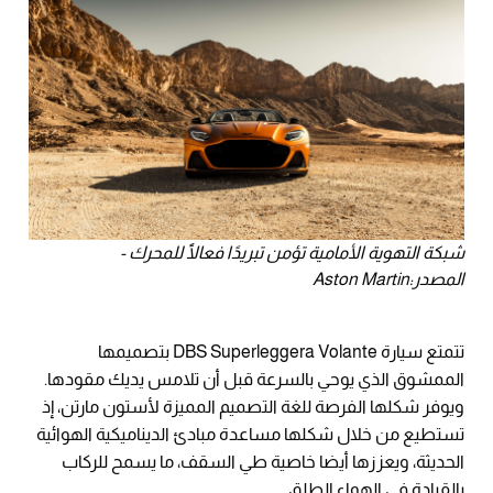
شبكة التهوية الأمامية تؤمن تبريدًا فعالًًا للمحرك -
المصدر:Aston Martin
تتمتع سيارة DBS Superleggera Volante بتصميمها
الممشوق الذي يوحي بالسرعة قبل أن تلامس يديك مقودها.
ويوفر شكلها الفرصة للغة التصميم المميزة لأستون مارتن، إذ
تستطيع من خلال شكلها مساعدة مبادئ الديناميكية الهوائية
الحديثة، ويعززها أيضا خاصية طي السقف، ما يسمح للركاب
بالقيادة في الهواء الطلق.