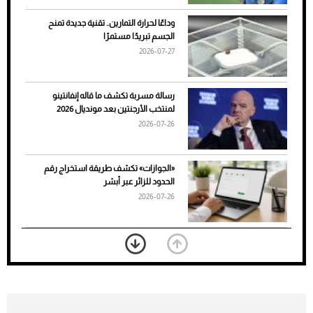
وداعًا لحرارة التمارين.. تقنية جديدة تمنح
الجسم تبريدًا مستمرًا
2026-07-27
رسالة مسربة تكشف ما قاله إنفانتينو
لمنتخب الأرجنتين بعد مونديال 2026
2026-07-26
7 نصائح لاختيار لون البنطلون المناسب للقميص
«الجوازات» تكشف طريقة استخراج رقم
الأسود
الحدود للزائر عبر أبشر
2026-07-26
بعد 7 أشهر من تعرضه لحادث مروع.. جوشوا
يفوز على برينغا بـ"الضربة القاضية" (فيديو)
2026-07-26