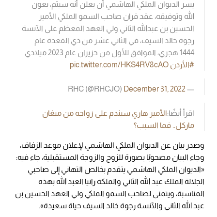
يسر الديوان الملكي الهاشمي أن يعلن أنه سيتم، بعون
الله وتوفيقه، عقد قران صاحب السمو الملكي الأمير
الحسين بن عبدالله الثاني ولي العهد المعظم على الآنسة
رجوة خالد السيف، في الثاني عشر من ذي القعدة عام
1444 هجري، الموافق للأول من حزيران عام 2023 ميلادي
#الأردن
pic.twitter.com/HKS4RV8cAO
December 31, 2022
— RHC (@RHCJO)
اقرأ أيضًا:
الأمير هاري سيندم على زواجه من ميغان
ماركل.. فما السبب؟
وصدر بيان عن الديوان الملكي الهاشمي لإعلان موعد الزفاف،
وجاء البيان مصحوبًا بصورة للزوج والزوجة المستقبلية، جاء فيه:
«الديوان الملكي الهاشمي يتقدم بخالص التهاني إلى صاحبي
الجلالة الملك عبد الله الثاني والملكة رانيا العبد الله بهذه
المناسبة، ويتمنى لصاحب السمو الملكي ولي العهد الحسين بن
عبد الله الثاني والآنسة رجوة خالد السيف حياة سعيدة».