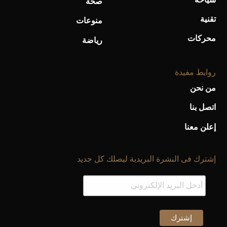
صحة
تقنية
منوعات
أفضل تدريج للشعر الطويل لإطلالة جريئة وعصرية
محركات
رياضة
روابط مفيدة
من نحن
اتصل بنا
إعلن معنا
إشترك فى النشرة البريدية ليصلك كل جديد
أحذية Mary Jane: ترف وأناقة للرجال