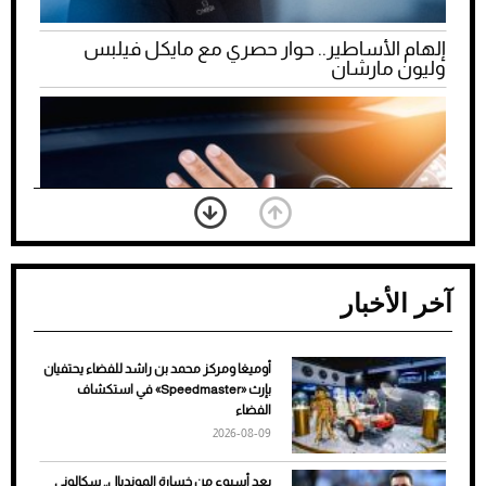
إلهام الأساطير.. حوار حصري مع مايكل فيلبس
وليون مارشان
آخر الأخبار
أوميغا ومركز محمد بن راشد للفضاء يحتفيان
ضعف تبريد مكيف السيارة عند الوقوف.. أشهر
بإرث «Speedmaster» في استكشاف
الأسباب والحلول
الفضاء
2026-08-09
بعد أسبوع من خسارة المونديال.. سكالوني