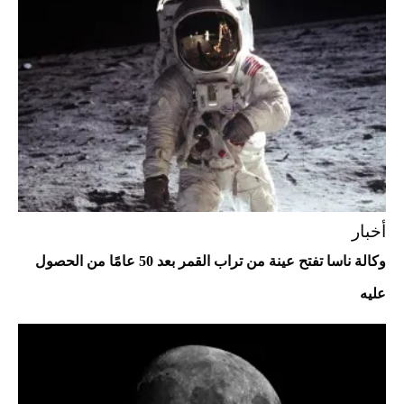
2026-07-25
قبل ليلة النزال.. اكتمال وزن أبطال "The
Comeback" في جدة (فيديو)
2026-07-25
أغلى 10 عطور في العالم للرجال تمنحك فخامة
استثنائية
أخبار
وكالة ناسا تفتح عينة من تراب القمر بعد 50 عامًا من الحصول
عليه