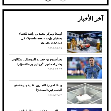
آخر الأخبار
أوميغا ومركز محمد بن راشد للفضاء
ضعف تبريد مكيف السيارة عند الوقوف.. أشهر
يحتفيان بإرث «Speedmaster» في
الأسباب والحلول
استكشاف الفضاء
2026-08-09
بعد أسبوع من خسارة المونديال.. سكالوني
يعتذر لجماهير الأرجنتين برسالة مؤثرة
2026-07-27
وداعًا لحرارة التمارين.. تقنية جديدة تمنح
الجسم تبريدًا مستمرًا
2026-07-27
7 نصائح لاختيار لون البنطلون المناسب للقميص
رسالة مسربة تكشف ما قاله إنفانتينو