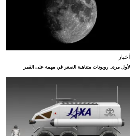
Aston Martin Valiant: على هوى الأبطال
أخبار
لأول مرة.. روبوتات متناهية الصغر في مهمة على القمر
أفضل تدريج للشعر الطويل لإطلالة جريئة وعصرية