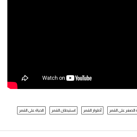
 الصغر على القمر
أطوار القمر
استيطان القمر
الحياة على القمر