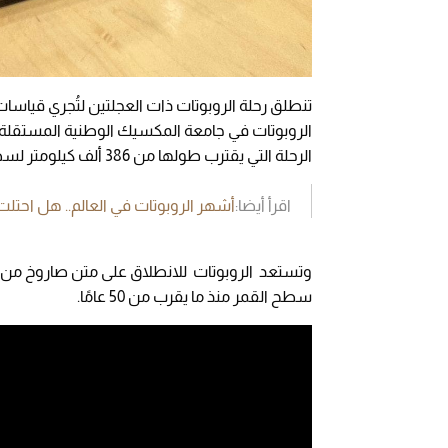
تنطلق رحلة الروبوتات ذات العجلتين لتُجري قياسا
الروبوتات في جامعة المكسيك الوطنية المستقلة
الرحلة التي يقترب طولها من 386 ألف كيلومتر لسطح القمر على متن صاروخ أمريكي.
اقرأ أيضا:
أشهر الروبوتات في العالم.. هل احتلت
وتستعد الروبوتات للانطلاق على متن صاروخ من 
سطح القمر منذ ما يقرب من 50 عامًا.