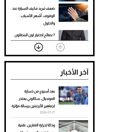
ضعف تبريد مكيف السيارة عند
الوقوف.. أشهر الأسباب
والحلول
7 نصائح لاختيار لون البنطلون
المناسب للقميص الأسود
نرى المستقبل من خلال
تصميماتنا.. كيف حجزت 1886
آخر الأخبار
مكانها في عالم الأزياء؟
أغلى 10 عطور في العالم للرجال
تمنحك فخامة استثنائية
بعد أسبوع من خسارة
المونديال.. سكالوني يعتذر
Aston Martin Valiant: على
لجماهير الأرجنتين برسالة مؤثرة
هوى الأبطال
2026-07-27
أفضل تدريج للشعر الطويل
وداعًا لحرارة التمارين.. تقنية
لإطلالة جريئة وعصرية