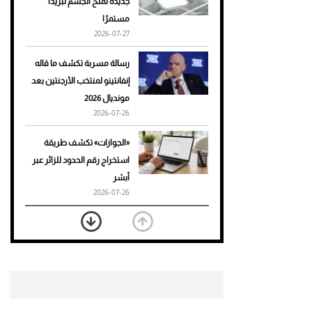
جديدة تمنح الجسم تبريدًا
مستمرًا
أحذية Mary Jane: ترف وأناقة
2026-07-27
للرجال
رسالة مسربة تكشف ما قاله
إنفانتينو لمنتخب الأرجنتين بعد
مونديال 2026
2026-07-26
«الجوازات» تكشف طريقة
استخراج رقم الحدود للزائر عبر
أبشر
2026-07-26
بعد 7 أشهر من تعرضه لحادث
مروع.. جوشوا يفوز على برينغا
بـ"الضربة القاضية" (فيديو)
2026-07-26
موعد صرف حساب المواطن