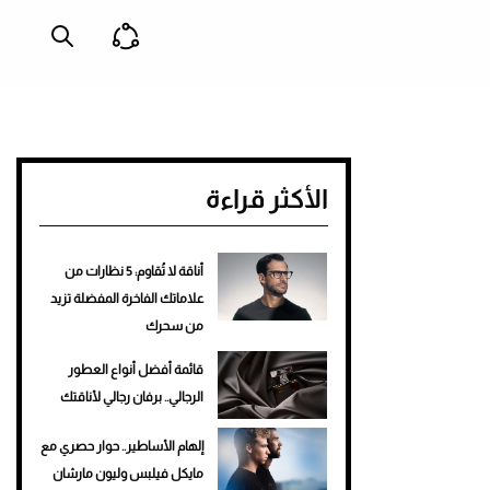
الأكثر قراءة
أناقة لا تُقاوم: 5 نظارات من
علاماتك الفاخرة المفضلة تزيد
من سحرك
قائمة أفضل أنواع العطور
الرجالي.. برفان رجالي لأناقتك
إلهام الأساطير.. حوار حصري مع
مايكل فيلبس وليون مارشان