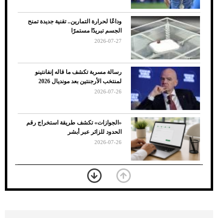
وداعًا لحرارة التمارين.. تقنية جديدة تمنح
الجسم تبريدًا مستمرًا
2026-07-27
رسالة مسربة تكشف ما قاله إنفانتينو
لمنتخب الأرجنتين بعد مونديال 2026
2026-07-26
7 نصائح لاختيار لون البنطلون المناسب للقميص
«الجوازات» تكشف طريقة استخراج رقم
الأسود
الحدود للزائر عبر أبشر
2026-07-26
بعد 7 أشهر من تعرضه لحادث مروع.. جوشوا
يفوز على برينغا بـ"الضربة القاضية" (فيديو)
2026-07-26