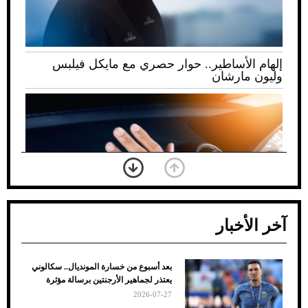
إلهام الأساطير.. حوار حصري مع مايكل فيلبس
وليون مارشان
آخر الأخبار
بعد أسبوع من خسارة المونديال.. سكالوني
ضعف تبريد مكيف السيارة عند الوقوف.. أشهر
يعتذر لجماهير الأرجنتين برسالة مؤثرة
الأسباب والحلول
2026-07-27