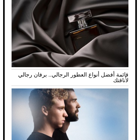
قائمة أفضل أنواع العطور الرجالي.. برفان رجالي
لأناقتك