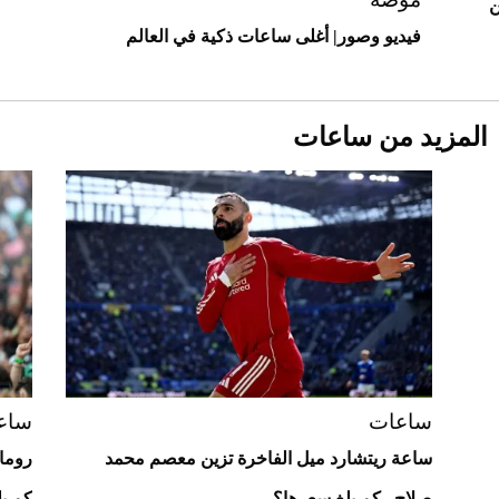
ن
فيديو وصور| أغلى ساعات ذكية في العالم
المزيد من ساعات
Aston Martin Valiant: على هوى الأبطال
ساعات
ساع
ساعة ريتشارد ميل الفاخرة تزين معصم محمد
رومان
صلاح.. كم بلغ سعرها؟
كم ب