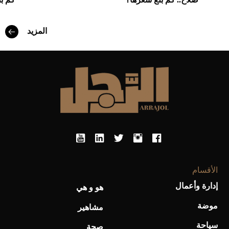
المزيد
أفضل تدريج للشعر الطويل لإطلالة جريئة وعصرية
الأقسام
إدارة وأعمال
هو و هي
أحذية Mary Jane: ترف وأناقة للرجال
موضة
مشاهير
سياحة
صحة