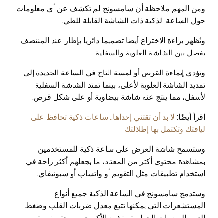
ومن المهم ملاحظة أن سامسونج لم تكشف عن أي معلومات
حول الساعة الذكية ذات الشاشة القابلة للطي.
وتُظهر براءة الاختراع أيضا تصميما دائريا بإطار عند المنتصف
يفصل بين الشاشة العلوية والسفلية.
وتؤدي إيماءة القرص أو لمسة التاج في الساعة الجديدة إلى
تمديد الشاشة العلوية لأعلى، بينما تمتد الشاشة السفلية
لأسفل، مما ينتج عنه شاشة بيضاوية أو على شكل قرص.
اقرأ أيضًا:
لا بد أن تقتني إحداها.. ساعات ذكية تحافظ على
لياقتك وتكتمل بها إطلالتك
وستسمح شاشة العرض على ساعة ذكية للمستخدمين
بمشاهدة محتوى أكثر من المعتاد، ما يجعلهم أكثر راحة في
استخدام تطبيقات مثل التقويم أو واتساب أو سبوتيفاي.
وستدمج سامسونج في الساعة الذكية جميع أنواع
المستشعرات التي يمكنها تتبع معدل ضربات القلب وضغط
الدم والسعرات الحرارية وتشبع الأكسجين، وحتى نسبة