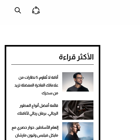
الأكثر قراءة
أناقة لا تُقاوم: 5 نظارات من
علاماتك الفاخرة المفضلة تزيد
من سحرك
قائمة أفضل أنواع العطور
الرجالي.. برفان رجالي لأناقتك
إلهام الأساطير.. حوار حصري مع
مايكل فيلبس وليون مارشان