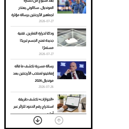
بعد أسبوع من خسارة
المونديال.. سكالوني يعتذر
أحذية Mary Jane: ترف وأناقة
لجماهير الأرجنتين برسالة مؤثرة
للرجال
2026-07-27
وداعًا لحرارة التمارين.. تقنية
جديدة تمنح الجسم تبريدًا
مستمرًا
2026-07-27
رسالة مسربة تكشف ما قاله
إنفانتينو لمنتخب الأرجنتين بعد
مونديال 2026
2026-07-26
«الجوازات» تكشف طريقة
استخراج رقم الحدود للزائر عبر
أبشر
2026-07-26