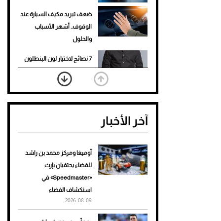
ضعف تبريد مكيف السيارة عند
الوقوف.. أشهر الأسباب
والحلول
7 نصائح لاختيار لون البنطلون
المناسب للقميص الأسود
نرى المستقبل من خلال
تصميماتنا.. كيف حجزت 1886
آخر الأخبار
مكانها في عالم الأزياء؟
أغلى 10 عطور في العالم للرجال
تمنحك فخامة استثنائية
أوميغا ومركز محمد بن راشد
للفضاء يحتفيان بإرث
Aston Martin Valiant: على
«Speedmaster» في
هوى الأبطال
استكشاف الفضاء
2026-08-09
أفضل تدريج للشعر الطويل
لإطلالة جريئة وعصرية