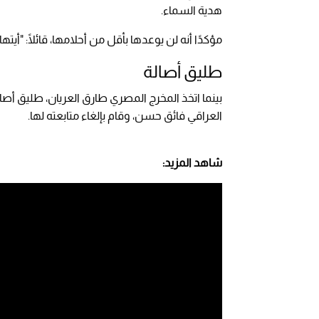
هدية السماء.
مؤكدًا أنه لن يوعدها بأقل من أحلامها، قائلًا: "أيتها 
طليق أصالة
بينما اتخذ المخرج المصري طارق العريان، طليق أص
العراقي فائق حسن، وقام بإلغاء متابعته لها.
شاهد المزيد: