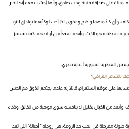
بنيّة على صداقة متينة وحب صادق، وأنها أحسّت معه أنها بخير
، وأن كلًا منهما واضح وعفوي، لذا أحسا وكأنهما يولدان للتو.
ير ما يعطيانه هو الحُبّ، وأنهما سيعلّمان أولادهما كيف تستمرّ
ه من المطربة السورية أصالة نصري.
ها بالشاعر العراقي؟
حسابها على موقع إنستغرام، قائلًا إنه عندما يجتمع الذوق مع الحس
 وأبعد من الخيال بقليل لا ينافسه سوى موهبة من الخالق، وذكاء
حنونة مفرطة في الحب حد الروعة، هي زوجته " أصالة" التي تعد