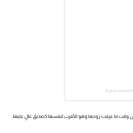
A post shared 
من وقت ما عرفت زوجها وهو الأقرب لنفسها كصديق غالٍ عليها،