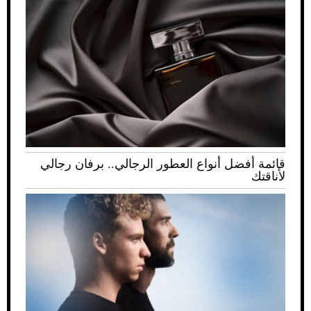
قائمة أفضل أنواع العطور الرجالي.. برفان رجالي
لأناقتك