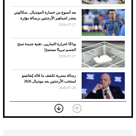
بعد أسبوع من خسارة المونديال.. سكالوني
يعتذر لجماهير الأرجنتين برسالة مؤثرة
2026-07-27
وداعًا لحرارة التمارين.. تقنية جديدة تمنح
الجسم تبريدًا مستمرًا
2026-07-27
7 نصائح لاختيار لون البنطلون المناسب للقميص
رسالة مسربة تكشف ما قاله إنفانتينو
الأسود
لمنتخب الأرجنتين بعد مونديال 2026
2026-07-26
«الجوازات» تكشف طريقة استخراج رقم
الحدود للزائر عبر أبشر
2026-07-26