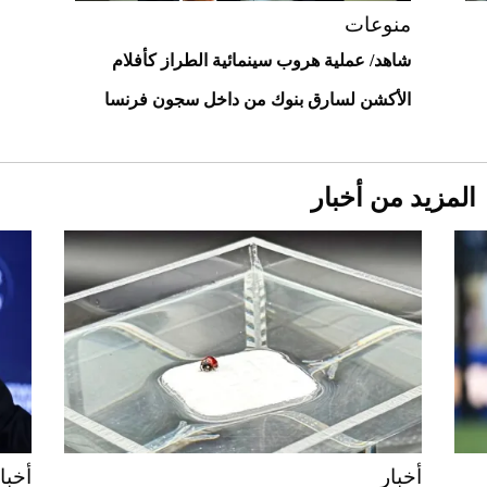
منوعات
شاهد/ عملية هروب سينمائية الطراز كأفلام
الأكشن لسارق بنوك من داخل سجون فرنسا
المزيد من أخبار
Aston Martin Valiant: على هوى الأبطال
أخبار
أخبا