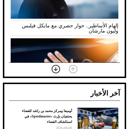
إلهام الأساطير.. حوار حصري مع مايكل فيلبس
وليون مارشان
آخر الأخبار
أوميغا ومركز محمد بن راشد للفضاء
ضعف تبريد مكيف السيارة عند الوقوف.. أشهر
يحتفيان بإرث «Speedmaster» في
الأسباب والحلول
استكشاف الفضاء
2026-08-09