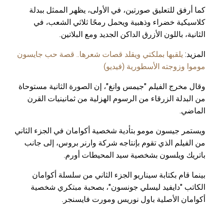
كما أرفق للتعليق صورتين، في الأولى، يظهر الممثل ببدلة
كلاسيكية خضراء وذهبية ويحمل رمحًا ثلاثي الشعب، في
الثانية، باللون الأزرق الداكن الجديد ومع البلاتين.
المزيد:
يلقبها بملكتي ويقلد قصات شعرها.. قصة حب جايسون
موموا وزوجته الأسطورية (فيديو)
وقال مخرج الفيلم "جيمس وانغ"، إن الصورة الثانية مستوحاة
من البدلة الزرقاء من الرسوم الهزلية من ثمانينيات القرن
الماضي.
ويستمر جيسون مومو بتأدية شخصية أكوامان في الجزء الثاني
من الفيلم الذي تقوم بإنتاجه شركة وارنر بروس، إلى جانب
باتريك ويلسون بشخصية سيد المحيطات أورم.
بينما قام بكتابة سيناريو الجزء الثاني من سلسلة أكوامان
الكاتب "دايفيد ليسلي جونسون"، بصحبة مبتكري شخصية
أكوامان الأصلية باول نوريس ومورت فايسنجر.