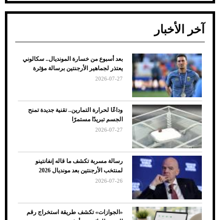
آخر الأخبار
بعد أسبوع من خسارة المونديال.. سكالوني
ضعف تبريد مكيف السيارة عند الوقوف.. أشهر
يعتذر لجماهير الأرجنتين برسالة مؤثرة
الأسباب والحلول
2026-07-27
وداعًا لحرارة التمارين.. تقنية جديدة تمنح
الجسم تبريدًا مستمرًا
2026-07-27
رسالة مسربة تكشف ما قاله إنفانتينو
لمنتخب الأرجنتين بعد مونديال 2026
2026-07-26
7 نصائح لاختيار لون البنطلون المناسب للقميص
«الجوازات» تكشف طريقة استخراج رقم
الأسود