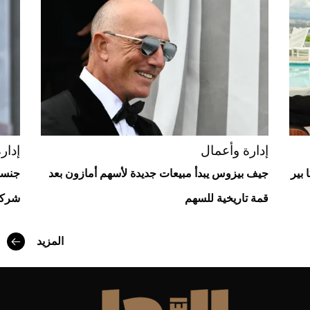
"بوجاتي ميسترال" الاستثنائية للبيع في
مزاد مونتيري
2026-07-23
أغلى 10 عطور في العالم للرجال تمنحك فخامة
استثنائية
إدارة وأعمال
إدار
نيكيتا بير
جيف بيزوس يبدأ مبيعات جديدة لأسهم أمازون بعد
جنسن
قمة تاريخية للسهم
شرك
المزيد
Aston Martin Valiant: على هوى الأبطال