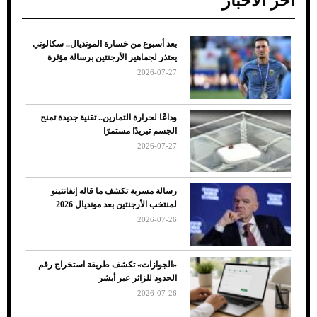
آخر الأخبار
بعد أسبوع من خسارة المونديال.. سكالوني
ضعف تبريد مكيف السيارة عند الوقوف.. أشهر
يعتذر لجماهير الأرجنتين برسالة مؤثرة
الأسباب والحلول
2026-07-27
وداعًا لحرارة التمارين.. تقنية جديدة تمنح
الجسم تبريدًا مستمرًا
2026-07-27
رسالة مسربة تكشف ما قاله إنفانتينو
لمنتخب الأرجنتين بعد مونديال 2026
2026-07-26
7 نصائح لاختيار لون البنطلون المناسب للقميص
«الجوازات» تكشف طريقة استخراج رقم
الأسود
الحدود للزائر عبر أبشر
2026-07-26