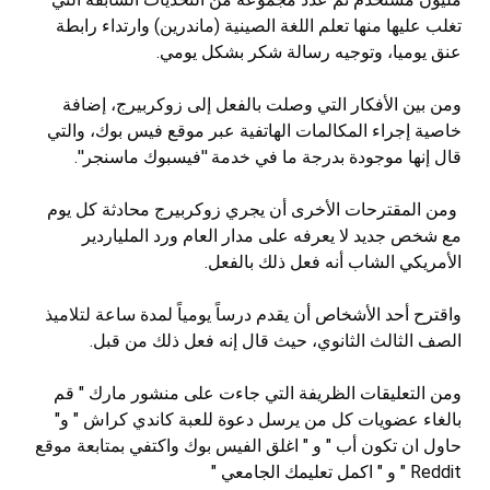
تغلب عليها منها تعلم اللغة الصينية (ماندرين) وارتداء رابطة
عنق يوميا، وتوجيه رسالة شكر بشكل يومي.
ومن بين الأفكار التي وصلت بالفعل إلى زوكربيرج، إضافة
خاصية إجراء المكالمات الهاتفية عبر موقع فيس بوك، والتي
قال إنها موجودة بدرجة ما في خدمة ''فيسبوك ماسنجر''.
ومن المقترحات الأخرى أن يجري زوكربيرج محادثة كل يوم
مع شخص جديد لا يعرفه على مدار العام ورد الملياردير
الأمريكي الشاب أنه فعل ذلك بالفعل.
واقترح أحد الأشخاص أن يقدم درساً يومياً لمدة ساعة لتلاميذ
الصف الثالث الثانوي، حيث قال إنه فعل ذلك من قبل.
ومن التعليقات الظريفة التي جاءت على منشور مارك " قم
بالغاء عضويات كل من يرسل دعوة للعبة كاندي كراش " و"
حاول ان تكون أب " و " اغلق الفيس بوك واكتفي بمتابعة موقع
Reddit " و " اكمل تعليمك الجامعي "