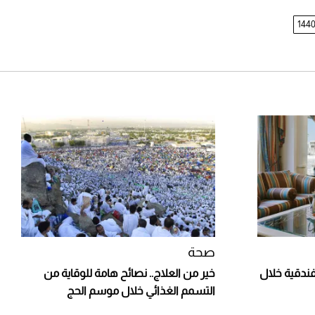
لشهر أغسطس 2026
2026-07-25
أقصر يوم في 2026 يقترب.. ماذا
يحدث في دوران الأرض؟
2026-07-25
قبل ليلة النزال.. اكتمال وزن
أبطال "The Comeback" في
جدة (فيديو)
2026-07-25
"بوجاتي ميسترال" الاستثنائية
للبيع في مزاد مونتيري
2026-07-23
صحة
فندقية خلال
خير من العلاج.. نصائح هامة للوقاية من
التسمم الغذائي خلال موسم الحج