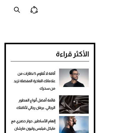
الأكثر قراءة
أناقة لا تُقاوم: 5 نظارات من
علاماتك الفاخرة المفضلة تزيد
من سحرك
قائمة أفضل أنواع العطور
الرجالي.. برفان رجالي لأناقتك
إلهام الأساطير.. حوار حصري مع
مايكل فيلبس وليون مارشان