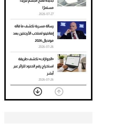
جديدة تمنح الجسم تبريدًا
مستمرًا
أحذية Mary Jane: ترف وأناقة
2026-07-27
للرجال
رسالة مسربة تكشف ما قاله
إنفانتينو لمنتخب الأرجنتين بعد
مونديال 2026
2026-07-26
«الجوازات» تكشف طريقة
استخراج رقم الحدود للزائر عبر
أبشر
2026-07-26
بعد 7 أشهر من تعرضه لحادث
مروع.. جوشوا يفوز على برينغا
بـ"الضربة القاضية" (فيديو)
2026-07-26
موعد صرف حساب المواطن