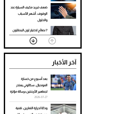
ضعف تبريد مكيف السيارة عند
الوقوف.. أشهر الأسباب
والحلول
7 نصائح لاختيار لون البنطلون
المناسب للقميص الأسود
نرى المستقبل من خلال
تصميماتنا.. كيف حجزت 1886
آخر الأخبار
مكانها في عالم الأزياء؟
أغلى 10 عطور في العالم للرجال
تمنحك فخامة استثنائية
بعد أسبوع من خسارة
المونديال.. سكالوني يعتذر
Aston Martin Valiant: على
لجماهير الأرجنتين برسالة مؤثرة
هوى الأبطال
2026-07-27
أفضل تدريج للشعر الطويل
وداعًا لحرارة التمارين.. تقنية
لإطلالة جريئة وعصرية