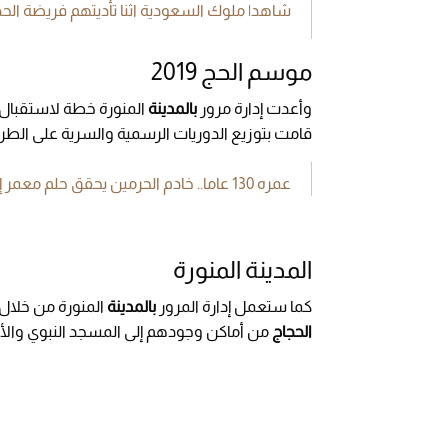
شاهد| ملوك السعودية اثنا تأديتهم فريضة الح
موسم الحج 2019
وأعدت إدارة مرور
بالمدينة
المنورة خطة لاستقبال ا
قامت بتوزيع الدوريات الرسمیة والسرية على الطرق
عمره 130 عاما.. خادم الحرمين يحقق حلم معمر إندونيسي بأداء فريضة الحج.. تعرف على قصته
المدينة المنورة
كما ستعمل إدارة المرور
بالمدينة
المنورة من خلال
الحجاج
من أماكن وجودھم إلى المسجد النبوي والأما