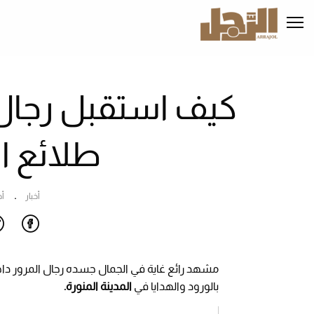
تجاوز
إلى
المحتوى
الرئيسي
كيف استقبل رجال ا
طلائع ا
أخبار
أ
مشهد رائع غاية في الجمال جسده رجال المرور داخ
بالورود والھدایا في
المدينة المنورة.