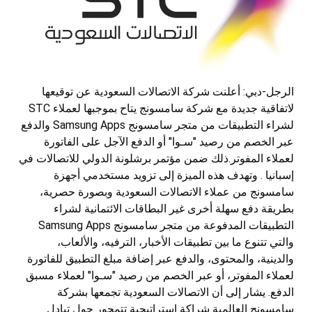
الرجل-دبي: أعلنت شركة الاتصالات السعودية عن توقيعها
لاتفاقية جديدة مع شركة سامسونج يتاح بموجبها لعملاء STC
لشراء التطبيقات من متجر سامسونج Samsung Apps والدفع
عبر الخصم من رصيد "سـوا" أو الدفع الآجل على الفاتورة
لعملاء المفوتر.ذلك ضمن مؤتمر برشلونة الدولي للاتصالات في
إسبانيا . وتهدف هذه الميزة إلى تزويد مستخدمي أجهزة
سامسونج من عملاء الاتصالات السعودية وبصورة حصرية،
بطريقة دفع سهلة أخرى غير البطاقات الائتمانية لشراء
التطبيقات المدفوعة من متجر سامسونج Samsung Apps
والتي تتنوع ما بين تطبيقات الأخبار، الترفيه، والألعاب،
والدينية، والمحتوى، والدفع عبر إضافة مبلغ التطبيق للفاتورة
لعملاء المفوتر، أو عبر الخصم من رصيد "سـوا" لعملاء مسبق
الدفع. يشار إلى أن الاتصالات السعودية تجمعها بشركة
سامسونج العالمية شراكة إستراتيجية تتمحور حول تبادل