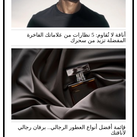
أناقة لا تُقاوم: 5 نظارات من علاماتك الفاخرة
المفضلة تزيد من سحرك
قائمة أفضل أنواع العطور الرجالي.. برفان رجالي
لأناقتك