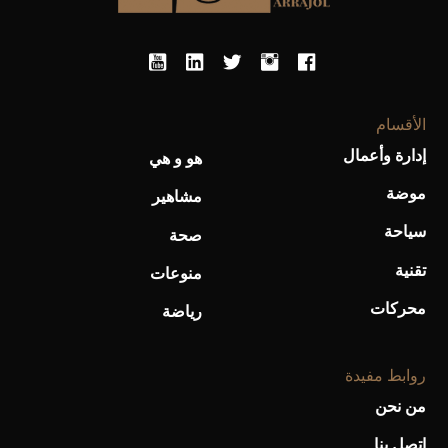
أحذية Mary Jane: ترف وأناقة للرجال
الأقسام
إدارة وأعمال
هو و هي
موضة
مشاهير
سياحة
صحة
تقنية
منوعات
محركات
رياضة
روابط مفيدة
من نحن
اتصل بنا