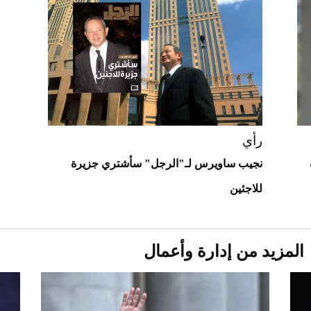
"بوجاتي ميسترال" الاستثنائية للبيع في
مزاد مونتيري
2026-07-23
أغلى 10 عطور في العالم للرجال تمنحك فخامة
استثنائية
رأي
نجيب ساويرس لـ"الرجل" سأشتري جزيرة
للاجئين
المزيد من إدارة وأعمال
Aston Martin Valiant: على هوى الأبطال