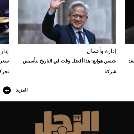
إدارة وأعمال
إدار
عد
جنسن هوانغ: هذا أفضل وقت في التاريخ لتأسيس
شركة
تحركا
أفضل تدريج للشعر الطويل لإطلالة جريئة وعصرية
المزيد