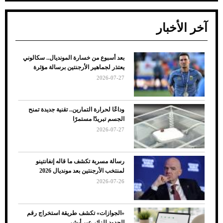
آخر الأخبار
بعد أسبوع من خسارة المونديال.. سكالوني
ضعف تبريد مكيف السيارة عند الوقوف.. أشهر
يعتذر لجماهير الأرجنتين برسالة مؤثرة
الأسباب والحلول
2026-07-27
وداعًا لحرارة التمارين.. تقنية جديدة تمنح
الجسم تبريدًا مستمرًا
2026-07-27
رسالة مسربة تكشف ما قاله إنفانتينو
لمنتخب الأرجنتين بعد مونديال 2026
2026-07-26
7 نصائح لاختيار لون البنطلون المناسب للقميص
«الجوازات» تكشف طريقة استخراج رقم
الأسود
الحدود للزائر عبر أبشر