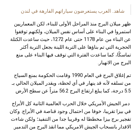
شاهد.. العرب يستعرضون سياراتهم الفارهة في لندن
ظهر ميلان البرج منذ المراحل الأولى للبناء، لكن المعماريين
استمروا في البناء على أساس نفس الميلان، ولكنهم توقفوا
عن البناء من عام 1178 حتى عام 1272، حيث ساعدت الكتلة
الحجرية التي تم بناؤها على التربة اللينة بجعل التربة أكثر
تماسكًا، كما ساعدت الفترة التي توقف فيها البناء على منع
البرج من الانهيار.
تم إغلاق البرج في العام 1990 وقامت الحكومة بمنع السياح
من تسلقه لأنه قد ينهار في أي لحظة، ويقدر الميلان الحالي بـ
5.5 درجة، كما يبلغ ارتفاع البرج 56.2 متراً عن سطح الأرض
دمر الجيش الأمريكي خلال الحرب العالمية الثانية كل الأبراج
في بيزا تقريبا، خوفا من احتمال وجود قناصة في الأبراج. وكان
تفجير برج بيزا مخططا له وقريبا جدا من التنفيذ؛ ولكن شاءت
الاقدار بانسحاب الجيش الامريكي مما انقذ البرج من التدمير.