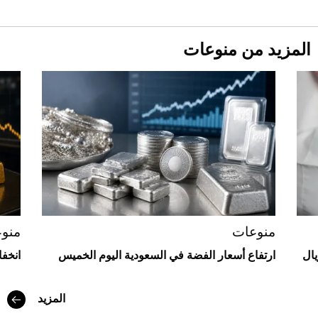
المزيد من منوعات
Aston Martin Valiant: على هوى الأبطال
منوعات
منو
يال
ارتفاع أسعار الفضة في السعودية اليوم الخميس
انخف
المزيد