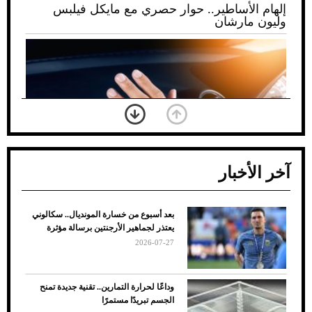
إلهام الأساطير.. حوار حصري مع مايكل فيلبس
وليون مارشان
آخر الأخبار
بعد أسبوع من خسارة المونديال.. سكالوني
ضعف تبريد مكيف السيارة عند الوقوف.. أشهر
يعتذر لجماهير الأرجنتين برسالة مؤثرة
الأسباب والحلول
2026-07-27
وداعًا لحرارة التمارين.. تقنية جديدة تمنح
الجسم تبريدًا مستمرًا