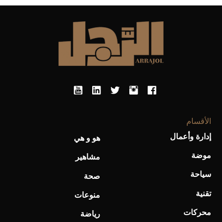
أفضل تدريج للشعر الطويل لإطلالة جريئة وعصرية
الأقسام
إدارة وأعمال
هو و هي
أحذية Mary Jane: ترف وأناقة للرجال
موضة
مشاهير
سياحة
صحة
تقنية
منوعات
محركات
رياضة