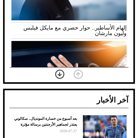
إلهام الأساطير.. حوار حصري مع مايكل فيلبس
وليون مارشان
آخر الأخبار
بعد أسبوع من خسارة المونديال.. سكالوني
ضعف تبريد مكيف السيارة عند الوقوف.. أشهر
يعتذر لجماهير الأرجنتين برسالة مؤثرة
الأسباب والحلول
2026-07-27