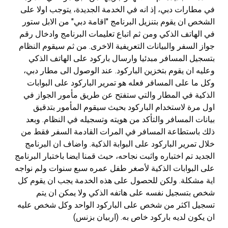
في مطارات دبي، إذ انه في الخدمة الجديدة، يتوجب اولا على
الشخص ان يقوم بتنزيل البرنامج "اقامة دبي" من الابل ستور
في الهاتف الذكي ومن ثم اتباع تعليمات البرنامج وادخال رقم
جواز السفر والبيانات التعريفية الاخرى. من ثم سيقوم النظام
بتسجيل المسافر مبدئيا وارسال باركود على الهاتف الذكي
وعليه ان يقوم بتخزين الباركود. عند الوصول الى مطار دبي،
وكل ما على المسافر فعله هو تمرير الباركود على البوابات
الذكية في المطار والتي ستفتح عن طريق مأمور الجواز في
اول مرة لاستخدام الباركود بحيث سيقوم المأمور بتدقيق
بيانات المسافر والتأكد من هويته وتسجيله في النظام. وبعد
ذلك باستطاعة المسافر في المرات القادمة السفر فقط من
خلال تمرير الباركود على البوابة الذكية. واضاف ان البرنامج
الجديد تم اختباره واثبت نجاحه، حيث قمنا ايضا باختبار البرنامج
على البوابات الذكية لأصغر طفل عمره سبع سنوات ولم نواجه
اية مشكلة. ولكن للحصول على هذه الخدمة يجب ان يقوم كل
شخص بتسجيل نفسه على هاتفه الذكي ولا يمكن ان يتم
تسجيل اكثر من شخص على الباركود الواحد وكل شخص عليه
ان يكون لديه باركود خاص به. (اربيان بزنس)