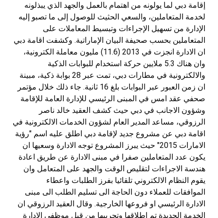
إقامة دبي لما يولونه من اهتمام بالعمل والجهد الذي يبذلونه
لخدمة المتعاملين، والسعي الحثيث للوصول إلى ما تصبو إليه
الإدارة من تسهيل الإجراءات وتبسيط المعاملات على
المتعاملين بحسب صحيفة البيان الإماراتية. وكشفت اقامة دبي
ان الادارة انجزت في 2013 (11.6) مليون معاملة الكترونية،
وان هناك 5.3 ملايين حركة استخدام للبوابات الذكية
والالكترونية في مطارات دبي، تمت عبر 28 بوابة ذكية، مبينة
ان زمن العبور عبر البوابات بلغ 16 ثانية. جاء ذلك خلال مؤتمر
صحفي عقد امس في المبنى الرئيسي للإدارة العامة للإقامة
وشؤون الاجانب في دبي حيث كشف العقيد خالد ناصر
الرزوقي، مساعد المدير العام لشؤون الخدمات الالكترونية في
اقامة دبي عن مشروع جديد لإقامة دبي اطلق عليه اسم "رؤية
الامارات 2015" حيث يبرز المشروع توجه الادارة وسعيها ان
يكون عدد المتعاملين صفرا في مبنى الادارة عن طريق اعادة
هندسة الاجراءات لتقليص الوقت والجهد على المتعامل وان
يقوم النظام الالكتروني تلقائيا بفرز الطلبات واعطاء
الموافقات للعملاء دون الحاجة الى تسليم الطلب الى مبنى
الادارة الرئيسي او فروعها الخارجية. وقال العقيد الرزوقي ان
الخدمة الجديدة تم اطلاقها وتجريبها من قبل موظفي الادارة