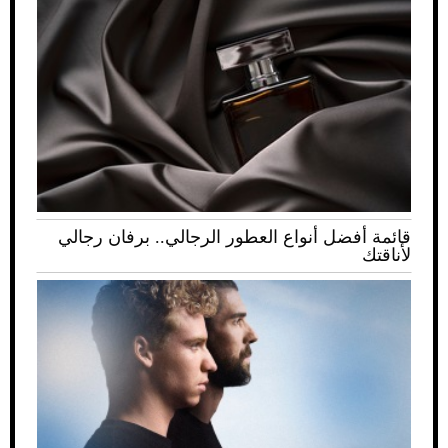
قائمة أفضل أنواع العطور الرجالي.. برفان رجالي
لأناقتك