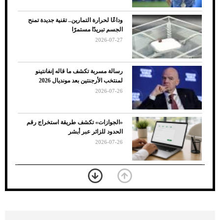
وداعًا لحرارة التمارين.. تقنية جديدة تمنح
الجسم تبريدًا مستمرًا
2026-07-27
رسالة مسربة تكشف ما قاله إنفانتينو
لمنتخب الأرجنتين بعد مونديال 2026
2026-07-26
7 نصائح لاختيار لون البنطلون المناسب للقميص
«الجوازات» تكشف طريقة استخراج رقم
الأسود
الحدود للزائر عبر أبشر
2026-07-26
بعد 7 أشهر من تعرضه لحادث مروع.. جوشوا
يفوز على برينغا بـ"الضربة القاضية" (فيديو)
2026-07-26