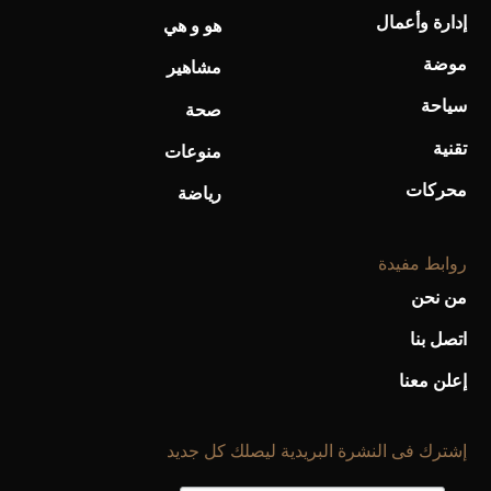
إدارة وأعمال
هو و هي
موضة
مشاهير
أفضل تدريج للشعر الطويل لإطلالة جريئة وعصرية
سياحة
صحة
تقنية
منوعات
محركات
رياضة
روابط مفيدة
من نحن
اتصل بنا
إعلن معنا
أحذية Mary Jane: ترف وأناقة للرجال
إشترك فى النشرة البريدية ليصلك كل جديد