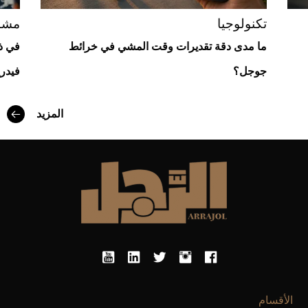
تكنولوجيا
مشا
ما مدى دقة تقديرات وقت المشي في خرائط
جوجل؟
فيدري
المزيد
Aston Martin Valiant: على هوى الأبطال
الأقسام