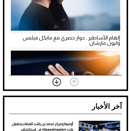
إلهام الأساطير.. حوار حصري مع مايكل فيلبس
وليون مارشان
آخر الأخبار
أوميغا ومركز محمد بن راشد للفضاء يحتفيان
ضعف تبريد مكيف السيارة عند الوقوف.. أشهر
بإرث «Speedmaster» في استكشاف