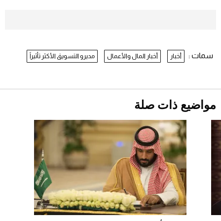
بعد 7 أشهر من تعرضه لحادث مروع.. جوشوا
يفوز على برينغا بـ"الضربة القاضية" (فيديو)
2026-07-26
سمات :
أخبار
أخبار المال والأعمال
مديرو التسويق الأكثر تأثيراً
نرى المستقبل من خلال تصميماتنا.. كيف حجزت
1886 مكانها في عالم الأزياء؟
موعد صرف حساب المواطن لشهر
أغسطس 2026
2026-07-25
مواضيع ذات صلة
أقصر يوم في 2026 يقترب.. ماذا يحدث في
دوران الأرض؟
2026-07-25
قبل ليلة النزال.. اكتمال وزن أبطال "The
Comeback" في جدة (فيديو)
2026-07-25
أغلى 10 عطور في العالم للرجال تمنحك فخامة