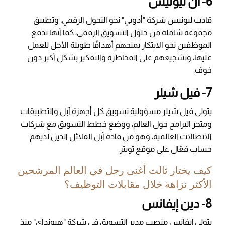
6- آن ليونيس
قادت ليونيس شركة "أدوبي" نحو التحول الرقمي، وتطبيق
مجموعة شاملة من حلول التسويق الرقمي، كما أنها تدفع
الموظفين نحو الابتكار بمنحهم أهدافًا طويلة الأجل للعمل
عليها، وتشجيعهم على المخاطرة والتفكير بشكل أكبر دون
خوف.
7- فيل شيلر
يتولى فيل شيلر مسؤولية تسويق كل أجهزة آبل والتطبيقات
ومتجر البرامج حول العالم، ووضع خطط التسويق مع شركات
الاتصالات العالمية، وهو من قادة آبل القلائل الذين لديهم
حساب فعَّال على موقع تويتر.
كيف يختار ثالث أغنى رجل في العالم المرشحين
الأكثر نزاهة خلال مقابلات التوظيف؟
8- دين إيفانس
يتولى إيفانس منصب مدير التسويق في شركة "هيونداي" منذ