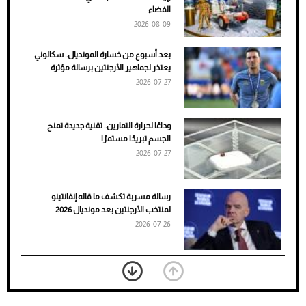
الأسباب والحلول
الفضاء
2026-08-09
بعد أسبوع من خسارة المونديال.. سكالوني
يعتذر لجماهير الأرجنتين برسالة مؤثرة
2026-07-27
وداعًا لحرارة التمارين.. تقنية جديدة تمنح
الجسم تبريدًا مستمرًا
2026-07-27
7 نصائح لاختيار لون البنطلون المناسب للقميص
رسالة مسربة تكشف ما قاله إنفانتينو
الأسود
لمنتخب الأرجنتين بعد مونديال 2026
2026-07-26
«الجوازات» تكشف طريقة استخراج رقم
الحدود للزائر عبر أبشر
2026-07-26