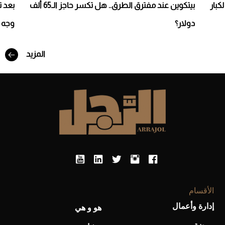
ديدة لكبار
بيتكوين عند مفترق الطرق.. هل تكسر حاجز الـ65 ألف
دولار؟
وجه 
المزيد
أفضل تدريج للشعر الطويل لإطلالة جريئة وعصرية
الأقسام
إدارة وأعمال
هو و هي
أحذية Mary Jane: ترف وأناقة للرجال