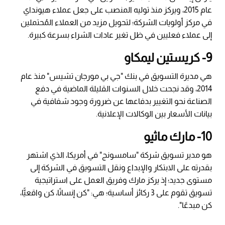
عام 2015، ويركز منذ توليه المنصب على جعل عملاء هيونداي
في مركز أولويات الشركة؛ لتحويل مزيد من العملاء المُحتملين
إلى عملاء فعليين في ظل تغير عادات الشراء بسرعة كبيرة.
9- كريستين ليمكاو
هي مديرة التسويق في بنك "جي بي مورجان تشيس" منذ عام
2014، وقد نجحت خلال السنوات القليلة الماضية في دفع
الصناعة نحو التغيير بدفاعها عن ضرورة وجود شفافية في
بيانات الأسعار بين الوكالات الإعلانية.
10- مارك ماثيو
هو مدير تسويق شركة "سامسونج" في أمريكا، الذي اشتهر
بقدرته على الابتكار والإبداع ونقل التسويق في الشركة إلى
مستوى جديد؛ إذ يركز مارك وفريق العمل على استراتيجية
تسويق تقوم على 3 ركائز أساسية؛ هي: "كن إنسانًا، كن واقعيًّا،
كن مبدعًا".