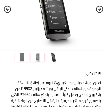
الرجل دبي:
تعلن بورشه ديزاين وبلاكبيري® اليوم عن إطلاق النسخة
الجديدة من الهاتف الذكي الراقي بورشه ديزاين P'9982 من
بلاكبيري والذي يعمل كلياً باللمس. يتمتع هاتف P'9982 الذكي
بتصميم فريد مبتكر وحرفية عالية في التصنيع من مواد فاخرة
وذات جودة عالية. وهو يتميز بإصدار معدل من نظام التشغيل