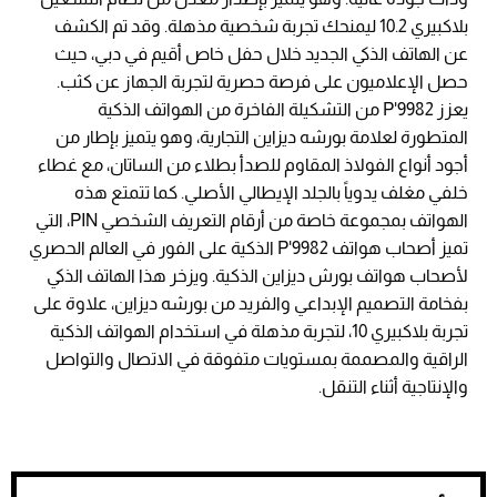
بلاكبيري 10.2 ليمنحك تجربة شخصية مذهلة. وقد تم الكشف
عن الهاتف الذكي الجديد خلال حفل خاص أقيم في دبي، حيث
حصل الإعلاميون على فرصة حصرية لتجربة الجهاز عن كثب.
يعزز P'9982 من التشكيلة الفاخرة من الهواتف الذكية
المتطورة لعلامة بورشه ديزاين التجارية، وهو يتميز بإطار من
أجود أنواع الفولاذ المقاوم للصدأ بطلاء من الساتان، مع غطاء
خلفي مغلف يدوياً بالجلد الإيطالي الأصلي. كما تتمتع هذه
الهواتف بمجموعة خاصة من أرقام التعريف الشخصي PIN، التي
تميز أصحاب هواتف P'9982 الذكية على الفور في العالم الحصري
لأصحاب هواتف بورش ديزاين الذكية. ويزخر هذا الهاتف الذكي
بفخامة التصميم الإبداعي والفريد من بورشه ديزاين، علاوة على
تجربة بلاكبيري 10، لتجربة مذهلة في استخدام الهواتف الذكية
الراقية والمصممة بمستويات متفوقة في الاتصال والتواصل
والإنتاجية أثناء التنقل.