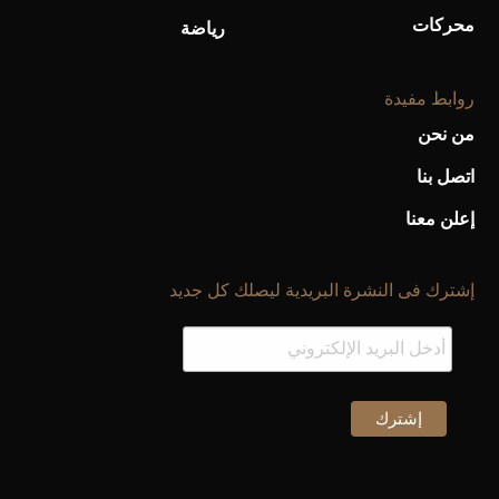
محركات
رياضة
أفضل تدريج للشعر الطويل لإطلالة جريئة وعصرية
روابط مفيدة
من نحن
اتصل بنا
إعلن معنا
إشترك فى النشرة البريدية ليصلك كل جديد
أحذية Mary Jane: ترف وأناقة للرجال