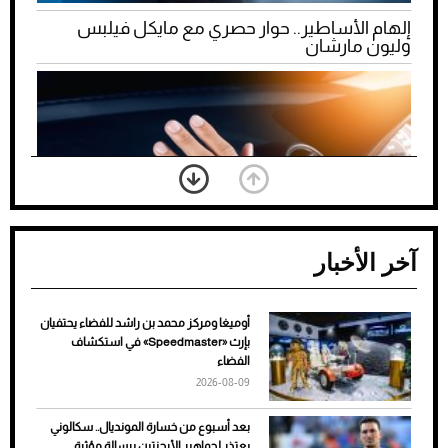
إلهام الأساطير.. حوار حصري مع مايكل فيلبس
وليون مارشان
آخر الأخبار
أوميغا ومركز محمد بن راشد للفضاء يحتفيان
ضعف تبريد مكيف السيارة عند الوقوف.. أشهر
بإرث «Speedmaster» في استكشاف
الأسباب والحلول
الفضاء
2026-08-09
بعد أسبوع من خسارة المونديال.. سكالوني
يعتذر لجماهير الأرجنتين برسالة مؤثرة