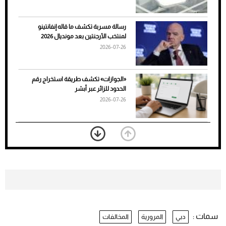
رسالة مسربة تكشف ما قاله إنفانتينو
لمنتخب الأرجنتين بعد مونديال 2026
2026-07-26
7 نصائح لاختيار لون البنطلون المناسب للقميص
«الجوازات» تكشف طريقة استخراج رقم
الأسود
الحدود للزائر عبر أبشر
2026-07-26
بعد 7 أشهر من تعرضه لحادث مروع.. جوشوا
يفوز على برينغا بـ"الضربة القاضية" (فيديو)
2026-07-26
موعد صرف حساب المواطن لشهر
أغسطس 2026
2026-07-25
سمات :
دبي
المرورية
المخالفات