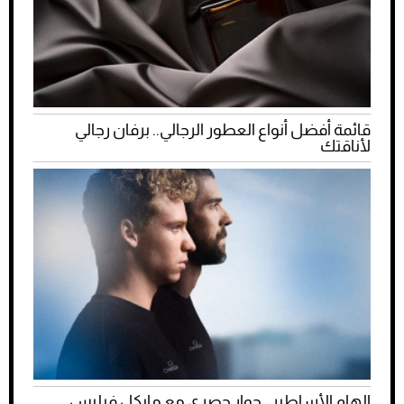
قائمة أفضل أنواع العطور الرجالي.. برفان رجالي
لأناقتك
إلهام الأساطير.. حوار حصري مع مايكل فيلبس