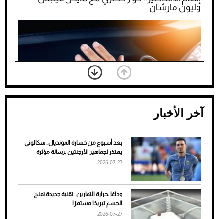
وليون مارشان
آخر الأخبار
بعد أسبوع من خسارة المونديال.. سكالوني
ضعف تبريد مكيف السيارة عند الوقوف.. أشهر
يعتذر لجماهير الأرجنتين برسالة مؤثرة
الأسباب والحلول
2026-07-27
وداعًا لحرارة التمارين.. تقنية جديدة تمنح
الجسم تبريدًا مستمرًا
2026-07-27