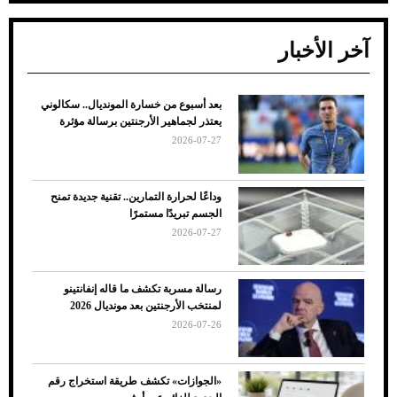
آخر الأخبار
بعد أسبوع من خسارة المونديال.. سكالوني
ضعف تبريد مكيف السيارة عند الوقوف.. أشهر
يعتذر لجماهير الأرجنتين برسالة مؤثرة
الأسباب والحلول
2026-07-27
وداعًا لحرارة التمارين.. تقنية جديدة تمنح
الجسم تبريدًا مستمرًا
2026-07-27
رسالة مسربة تكشف ما قاله إنفانتينو
لمنتخب الأرجنتين بعد مونديال 2026
2026-07-26
7 نصائح لاختيار لون البنطلون المناسب للقميص
«الجوازات» تكشف طريقة استخراج رقم
الأسود