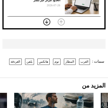
الحدود للزائر عبر أبشر
2026-07-26
بعد 7 أشهر من تعرضه لحادث مروع.. جوشوا
يفوز على برينغا بـ"الضربة القاضية" (فيديو)
2026-07-26
موعد صرف حساب المواطن لشهر
أغسطس 2026
2026-07-25
سمات :
العرب
المطار
توم
هانكس
يلقن
الغردقة
نرى المستقبل من خلال تصميماتنا.. كيف حجزت
1886 مكانها في عالم الأزياء؟
أقصر يوم في 2026 يقترب.. ماذا يحدث في
دوران الأرض؟
2026-07-25
المزيد من
قبل ليلة النزال.. اكتمال وزن أبطال "The
Comeback" في جدة (فيديو)
2026-07-25