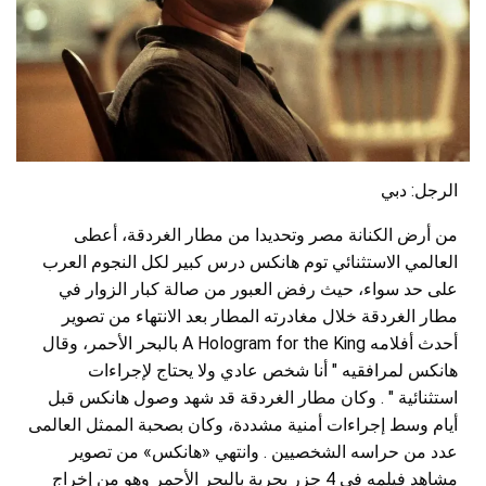
الرجل: دبي
من أرض الكنانة مصر وتحديدا من مطار الغردقة، أعطى
العالمي الاستثنائي توم هانكس درس كبير لكل النجوم العرب
على حد سواء، حيث رفض العبور من صالة كبار الزوار في
مطار الغردقة خلال مغادرته المطار بعد الانتهاء من تصوير
أحدث أفلامه A Hologram for the King بالبحر الأحمر، وقال
هانكس لمرافقيه " أنا شخص عادي ولا يحتاج لإجراءات
استثنائية " . وكان مطار الغردقة قد شهد وصول هانكس قبل
أيام وسط إجراءات أمنية مشددة، وكان بصحبة الممثل العالمى
عدد من حراسه الشخصيين . وانتهي «هانكس» من تصوير
مشاهد فيلمه في 4 جزر بحرية بالبحر الأحمر وهو من إخراج