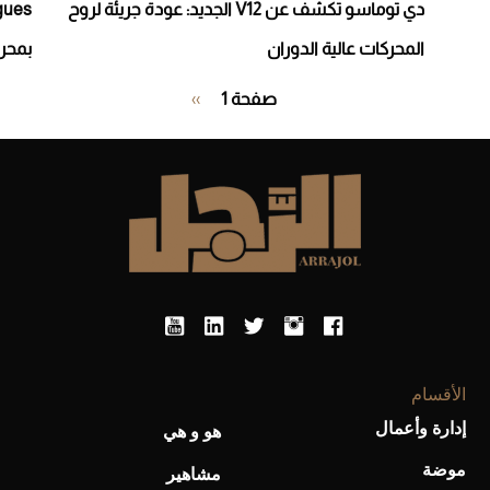
دي توماسو تكشف عن V12 الجديد: عودة جريئة لروح
المحركات عالية الدوران
بمحرك V12 ونسخ
Pagination
صفحة 1
››
الصفحة
التالية
الأقسام
إدارة وأعمال
هو و هي
موضة
مشاهير