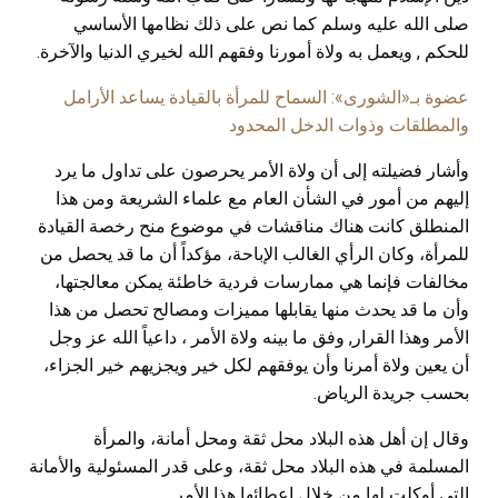
صلى الله عليه وسلم كما نص على ذلك نظامها الأساسي
للحكم , ويعمل به ولاة أمورنا وفقهم الله لخيري الدنيا والآخرة
.
عضوة بـ«الشورى»: السماح للمرأة بالقيادة يساعد الأرامل
والمطلقات وذوات الدخل المحدود
وأشار فضيلته إلى أن ولاة الأمر يحرصون على تداول ما يرد
إليهم من أمور في الشأن العام مع علماء الشريعة ومن هذا
المنطلق كانت هناك مناقشات في موضوع منح رخصة القيادة
للمرأة، وكان الرأي الغالب الإباحة، مؤكداً أن ما قد يحصل من
مخالفات فإنما هي ممارسات فردية خاطئة يمكن معالجتها،
وأن ما قد يحدث منها يقابلها مميزات ومصالح تحصل من هذا
الأمر وهذا القرار, وفق ما بينه ولاة الأمر ، داعياً الله عز وجل
أن يعين ولاة أمرنا وأن يوفقهم لكل خير ويجزيهم خير الجزاء،
بحسب جريدة الرياض.
وقال إن أهل هذه البلاد محل ثقة ومحل أمانة، والمرأة
المسلمة في هذه البلاد محل ثقة، وعلى قدر المسئولية والأمانة
التي أوكلت لها من خلال إعطائها هذا الأمر
.