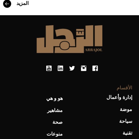
المزيد
أفضل تدريج للشعر الطويل لإطلالة جريئة وعصرية
الأقسام
إدارة وأعمال
هو و هي
موضة
مشاهير
سياحة
صحة
أحذية Mary Jane: ترف وأناقة للرجال
تقنية
منوعات