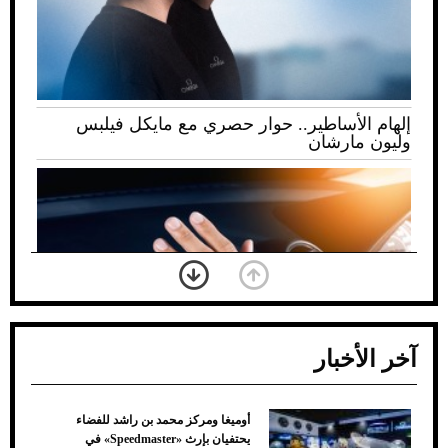
إلهام الأساطير.. حوار حصري مع مايكل فيلبس
وليون مارشان
آخر الأخبار
أوميغا ومركز محمد بن راشد للفضاء
ضعف تبريد مكيف السيارة عند الوقوف.. أشهر
يحتفيان بإرث «Speedmaster» في
الأسباب والحلول