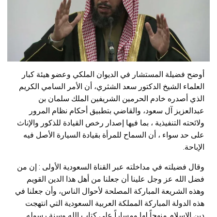
أوضح فضيلة المستشار في الديوان الملكي وعضو هيئة كبار
العلماء الشيخ الدكتور سعد الشثري، أن الأمر السامي الكريم
الذي أصدره خادم الحرمين الشريفين الملك سلمان بن
عبدالعزيز آل سعود، والقاضي بتطبيق أحكام نظام المرور
ولائحته التنفيذية ، بما فيها إصدار رخص القيادة للذكور والإناث
على حد سواء ، أن السماح للمرأة بقيادة السيارة الأصل فيه
الإباحة
.
وقال فضيلته في مداخلته عبر القناة السعودية الأولى : إن من
فضل الله عز وجل علينا أن جعلنا من أهل هذا الدين القويم
وهذه الشريعة المباركة المصلحة لأحوال الناس، وأن جعلنا في
هذه الدولة المباركة المملكة العربية السعودية التي انتهجت
دين الإسلام منهجاً لها ومساراً على كتاب الله وسنة رسوله