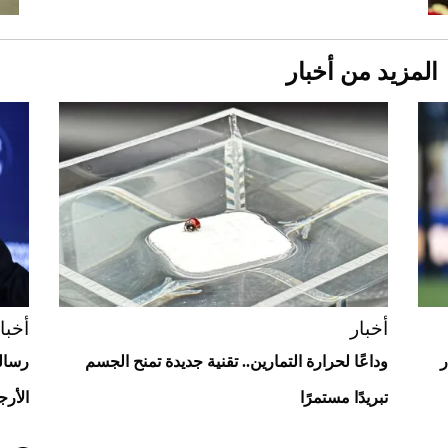
استثنائية
أخب
المزيد من أخبار
رئي
تعز
Aston Martin Valiant: على هوى الأبطال
أخبار
أخبا
ر
وداعًا لحرارة التمارين.. تقنية جديدة تمنح الجسم
رسالة
تبريدًا مستمرًا
الأرجن