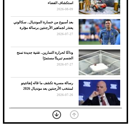
استكشاف الفضاء
2026-08-09
بعد أسبوع من خسارة المونديال.. سكالوني
يعتذر لجماهير الأرجنتين برسالة مؤثرة
2026-07-27
وداعًا لحرارة التمارين.. تقنية جديدة تمنح
الجسم تبريدًا مستمرًا
2026-07-27
7 نصائح لاختيار لون البنطلون المناسب للقميص
رسالة مسربة تكشف ما قاله إنفانتينو
الأسود
لمنتخب الأرجنتين بعد مونديال 2026
2026-07-26
«الجوازات» تكشف طريقة استخراج رقم
الحدود للزائر عبر أبشر
2026-07-26