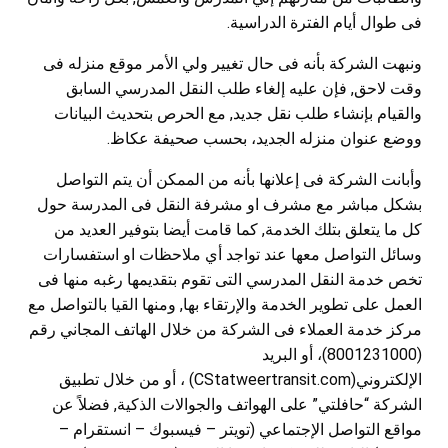
فى طوال أيام الفترة الدراسية
.
ونبهت الشركة بأنه فى حال تغيير ولي الأمر موقع منزله فى
وقت لاحق, فإن عليه إلغاء طلب النقل المدرسي السابق
والقيام بإنشاء طلب نقل جديد, مع الحرص بتحديث البيانات
ووضع عنوان منزله الجديد، بحسب صحيفة عكاظ.
وأبانت الشركة فى إعلانها بأنه من الممكن أن يتم التواصل
بشكل مباشر مع مشرف او مشرفة النقل فى المدرسة حول
كل ما يتعلق بتلك الخدمة, كما قامت أيضا بتوفير العديد من
وسائل التواصل معها عند تواجد أي ملاحظات او استفسارات
تخص خدمة النقل المدرسي التى تقوم بتقديمها رغبه منها فى
العمل على تطوير الخدمة والإرتقاء بها, ومنها القيا بالتواصل مع
مركز خدمة العملاء فى الشركة من خلال الهاتف المجاني رقم
(8001231000)، أو البريد
الإلكتروني
(CStatweertransit.com)
، أو من خلال تطبيق
الشركة “حافلتي” على الهواتف والجوالات الذكية, فضلاً عن
مواقع التواصل الإجتماعي (تويتر – فيسبوك – انستقرام –