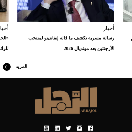
أخبار
أخبا
رسالة مسربة تكشف ما قاله إنفانتينو لمنتخب
«الج
أفضل تدريج للشعر الطويل لإطلالة جريئة وعصرية
الأرجنتين بعد مونديال 2026
للزائ
المزيد
أحذية Mary Jane: ترف وأناقة للرجال