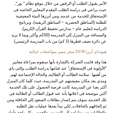
الأمر بقبول الطلب أو الرفض من خلال موقع نظام ” نور”,
حيث يراعي فى دراسة الطلب المقدم المعايير الخاصة فى
الإستحقاق للخدمة من عدمه, ومن أبرزها البيئة المعيشية
للطلبة (المناطق الحضرية – المناطق الريفية)، وبرنامج
الدراسة (تعليم عام – مدارس تحفيظ القرآن الكريم)،
والمسافة من المنزل إلي المدرسة (250م وأكثر وبما لا يزيد
عن دائرة نصف قطرها (3 كم) من باب المدرسة الرئيسي)
.
هيونداي أزيرا 2018 سعر مميز بمواصفات خيالية
هذا وقد قامت الشركة بالإشارة بأنها ستقوم بمراعاة معايير
“الأولوية فى الإستحقاق” عند قيامها بدراسة الطلب, والتى ياي
من أهمها : سلامة الطالب أو الطالبة, والحالة الإجتماعية لهم,
ومدي بعد مكان معيشتهم عن المدرسة, حيث كلما كان المنزل
أكثر بعدا عن المدرسة كانت فرصة الحصول على تلك الخدمة
أكبر, موضحة فى اعلانها بأنه عند قبول الطالب أو الطالبة فى
تلك الخدمة, سوف يتم إصدار بطاقات الصعود إلي الحافلة ومن
ثم إلحاقهم بالحافلات, لكي تبدأ بعدها عمليات نقل الطلبة
والطالبات من منازلهم إلي المدرس والعمس, بكل راحة وأمان