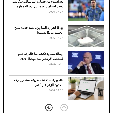
بعد أسبوع من خسارة المونديال.. سكالوني
ضعف تبريد مكيف السيارة عند الوقوف.. أشهر
يعتذر لجماهير الأرجنتين برسالة مؤثرة
الأسباب والحلول
2026-07-27
وداعًا لحرارة التمارين.. تقنية جديدة تمنح
الجسم تبريدًا مستمرًا
2026-07-27
رسالة مسربة تكشف ما قاله إنفانتينو
لمنتخب الأرجنتين بعد مونديال 2026
2026-07-26
7 نصائح لاختيار لون البنطلون المناسب للقميص
«الجوازات» تكشف طريقة استخراج رقم
الأسود
الحدود للزائر عبر أبشر
2026-07-26
بعد 7 أشهر من تعرضه لحادث مروع.. جوشوا
يفوز على برينغا بـ"الضربة القاضية" (فيديو)