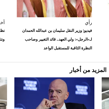
أغلى 10 عطور في العالم للرجال تمنحك فخامة
استثنائية
رأي
أخب
فيديو| وزير النقل سليمان بن عبدالله الحمدان
نظا
لـ«الرجل»: ولي العهد.. قائد التغيير وصاحب
ونت
النظرة الثاقبة للمستقبل الواعد
المزيد من أخبار
Aston Martin Valiant: على هوى الأبطال