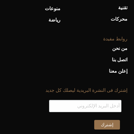
تقنية
منوعات
أفضل تدريج للشعر الطويل لإطلالة جريئة وعصرية
محركات
رياضة
روابط مفيدة
من نحن
اتصل بنا
إعلن معنا
إشترك فى النشرة البريدية ليصلك كل جديد
أحذية Mary Jane: ترف وأناقة للرجال