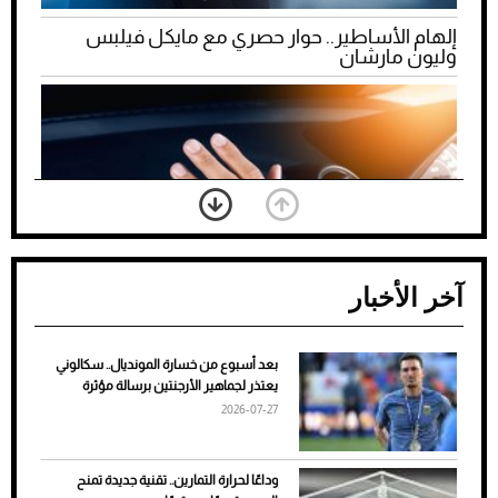
إلهام الأساطير.. حوار حصري مع مايكل فيلبس
وليون مارشان
آخر الأخبار
بعد أسبوع من خسارة المونديال.. سكالوني
ضعف تبريد مكيف السيارة عند الوقوف.. أشهر
يعتذر لجماهير الأرجنتين برسالة مؤثرة
الأسباب والحلول
2026-07-27
وداعًا لحرارة التمارين.. تقنية جديدة تمنح