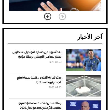
آخر الأخبار
بعد أسبوع من خسارة المونديال.. سكالوني
ضعف تبريد مكيف السيارة عند الوقوف.. أشهر
يعتذر لجماهير الأرجنتين برسالة مؤثرة
الأسباب والحلول
2026-07-27
وداعًا لحرارة التمارين.. تقنية جديدة تمنح
الجسم تبريدًا مستمرًا
2026-07-27
رسالة مسربة تكشف ما قاله إنفانتينو
لمنتخب الأرجنتين بعد مونديال 2026