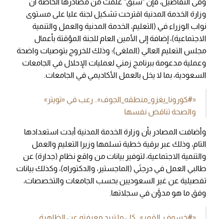
وفى التفاصيل، فإن "سبق" علمت من مصادرها الخاصة أن
وزارة الخدمة المدنية اقترحت تشكيل لجنة عليا على مستوى
نواب الوزراء في (التعليم، الخدمة المدنية والعمل والتنمية
الاجتماعية)، إضافة إلى الأمين العام للجنة المؤقتة بأعمال
مجلس التعليم العالي (الملغى)؛ وذلك للخروج بتوصيات واضحة
وعملية مدعومة ببرنامج زمني لعمليات الإحلال في الجامعات
السعودية، بما لا يخل بالعمل الأكاديمي في الجامعات.
«#كورونا_يغزو_منطقه_الجوف».. رعب في «تويتر»
والصحة تناقض نفسها
وأضافت المصادر بأن وزارة الخدمة المدنية أبدت استعدادها
التام، وذلك عبر برقية خطية تسلمها وزيرا التعليم والعمل
والتنمية الاجتماعية، لتوفير بيانات من واقع نظام (جدارة) عن
طالبي العمل في درجتَي (الماجستير، والدكتوراه)، وكذلك بيانات
تفصيلية عن غير السعوديين بحسب الجامعات والتخصصات،
وفق ما هو مدوَّن في سجلاتها.
«#خسوف_القمر».. كل ما تريد معرفته عن الظاهرة