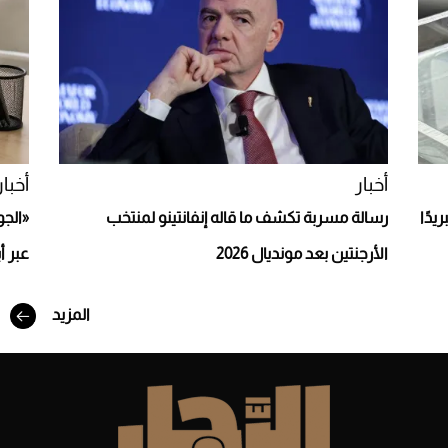
Aston Martin Valiant: على هوى الأبطال
أخبار
أخبار
يدًا
رسالة مسربة تكشف ما قاله إنفانتينو لمنتخب
«الجو
الأرجنتين بعد مونديال 2026
عبر أ
المزيد
أفضل تدريج للشعر الطويل لإطلالة جريئة وعصرية