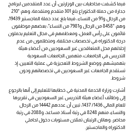
فيما كشفت مخاطبات بين الوزارتين، أن عدد المتقدمين لبرنامج
جدارة من حملة الدكتوراع بلغ 301 متقدم ومتقدمة، وهم: "210
من الرجال و91 من النساء:، فيما بلغ عدد حملة الماجستير 19439،
وهم: "8458 من الرجال و7981 من النساء"، بعضهم موظفون
قائمون على رأس العمل، ومعظمهم في مجال التعليم يحملون
درجة الدكتوراه في تخصصات مختلفة، ومتظلمون من عدم
إحلالهم محل المتعاقدين غير السعوديين من أعضاء هيئة
التدريس في الجامعات، متهمين الجامعات السعودية
بتهميشهم، ووضع الشروط التعجيزية في عملية التعيين، إذ
تستقدم الجامعات غير السعوديين في تخصصاتهم ودون
شروط.
أشارت وزارة الخدمة المدنية في خطابها للتعليم إلى أنها بالرجوع
إلى وظائف أعضاء هيئة التدريس غير السعوديين في تقريرها
للعام المالي 1436/ 1437، تبين أن عددهم 14442 من الرجال
والنساء، منهم 8248 في رتبة أستاذ مساعد، و2088 في رتبة
محاضر، وهاتان الرتبتان تمثلان مستويات دخول لحاملي
الدكتوراه والماجستير.