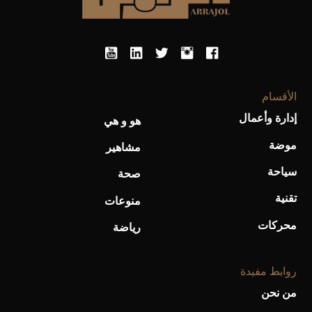
الأقسام
إدارة وأعمال
هو و هي
أحذية Mary Jane: ترف وأناقة للرجال
موضة
مشاهير
سياحة
صحة
تقنية
منوعات
محركات
رياضة
روابط مفيدة
من نحن