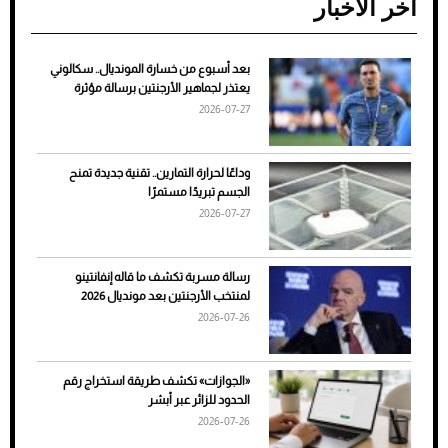
آخر الأخبار
بعد أسبوع من خسارة المونديال.. سكالوني
ضعف تبريد مكيف السيارة عند الوقوف.. أشهر
يعتذر لجماهير الأرجنتين برسالة مؤثرة
الأسباب والحلول
2026-07-27
وداعًا لحرارة التمارين.. تقنية جديدة تمنح
الجسم تبريدًا مستمرًا
2026-07-27
رسالة مسربة تكشف ما قاله إنفانتينو
لمنتخب الأرجنتين بعد مونديال 2026
2026-07-26
7 نصائح لاختيار لون البنطلون المناسب للقميص
«الجوازات» تكشف طريقة استخراج رقم
الأسود
الحدود للزائر عبر أبشر
2026-07-26