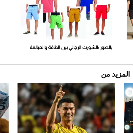
"بوجاتي ميسترال" الاستثنائية للبيع في مزاد
مونتيري
2026-07-23
أغلى 10 عطور في العالم للرجال تمنحك فخامة
استثنائية
بالصور :الشورت الرجالي بين الاناقة والمبالغة
المزيد من
Aston Martin Valiant: على هوى الأبطال