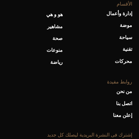
الأقسام
إدارة وأعمال
هو و هي
أحذية Mary Jane: ترف وأناقة للرجال
موضة
مشاهير
سياحة
صحة
تقنية
منوعات
محركات
رياضة
روابط مفيدة
من نحن
اتصل بنا
إعلن معنا
إشترك فى النشرة البريدية ليصلك كل جديد