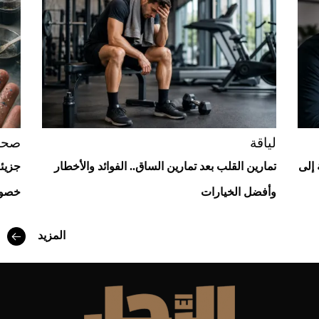
Aston Martin Valiant: على هوى الأبطال
لياقة
صحة
ة إلى
تمارين القلب بعد تمارين الساق.. الفوائد والأخطار
جزيئ
وأفضل الخيارات
خصوب
المزيد
أفضل تدريج للشعر الطويل لإطلالة جريئة وعصرية