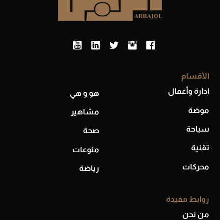
الأقسام
إدارة وأعمال
هو و هي
موضة
مشاهير
أحذية Mary Jane: ترف وأناقة للرجال
سياحة
صحة
تقنية
منوعات
محركات
رياضة
روابط مفيدة
من نحن