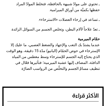
ـ تحتوي على موادّ شبيهة بالحافظة، فتخلط الموادّ المراد
حفظها بكميَّة من أوراق الميرامية.
ـ تساعد في إرخاء العضلات «الاسترخاء».
ـ تعدّ علاجاً لآلام البطن، وتخلص الجسم من السوائل الزائدة.
حمّام الميرمية
عندما يشتدّ بك التعب والإجهاد والضغط العصبي، ما عليك إلا
الإسترخاء في حوض الحمّام (البانيو) مدّة 15 دقيقة، وهو الوقت
الذي يحتاج إليه الجسم للإسترخاء وسط مغطس من المياه
الدافئة، المضاف إليها عشبة الميرمية؛ فتأثيرها فعّال في
تنظيف مسامّ الجسم والتخلّص من الرواسب الضارّة.
الأكثر قراءة