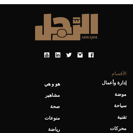
أفضل تدريج للشعر الطويل لإطلالة جريئة وعصرية
الأقسام
إدارة وأعمال
هو و هي
موضة
مشاهير
أحذية Mary Jane: ترف وأناقة للرجال
سياحة
صحة
تقنية
منوعات
محركات
رياضة