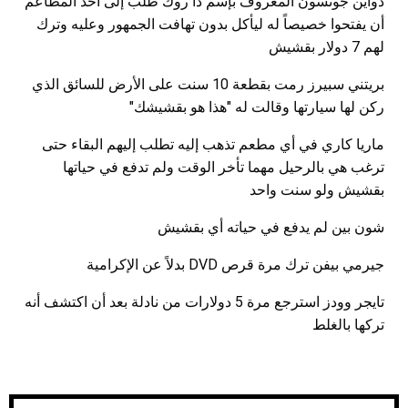
دواين جونسون المعروف بإسم ذا روك طلب إلى أحد المطاعم
أن يفتحوا خصيصاً له ليأكل بدون تهافت الجمهور وعليه وترك
لهم 7 دولار بقشيش
بريتني سبيرز رمت بقطعة 10 سنت على الأرض للسائق الذي
ركن لها سيارتها وقالت له "هذا هو بقشيشك"
ماريا كاري في أي مطعم تذهب إليه تطلب إليهم البقاء حتى
ترغب هي بالرحيل مهما تأخر الوقت ولم تدفع في حياتها
بقشيش ولو سنت واحد
شون بين لم يدفع في حياته أي بقشيش
جيرمي بيفن ترك مرة قرص DVD بدلاً عن الإكرامية
تايجر وودز استرجع مرة 5 دولارات من نادلة بعد أن اكتشف أنه
تركها بالغلط