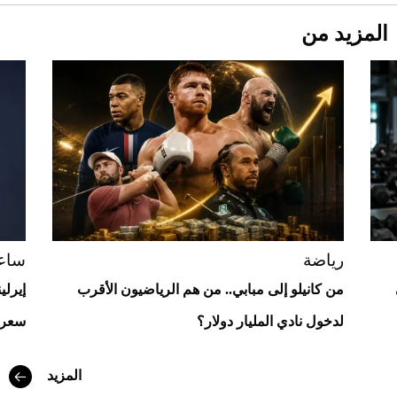
المزيد من
Aston Martin Valiant: على هوى الأبطال
رياضة
ساع
من كانيلو إلى مبابي.. من هم الرياضيون الأقرب
إيرلي
لدخول نادي المليار دولار؟
سعره
المزيد