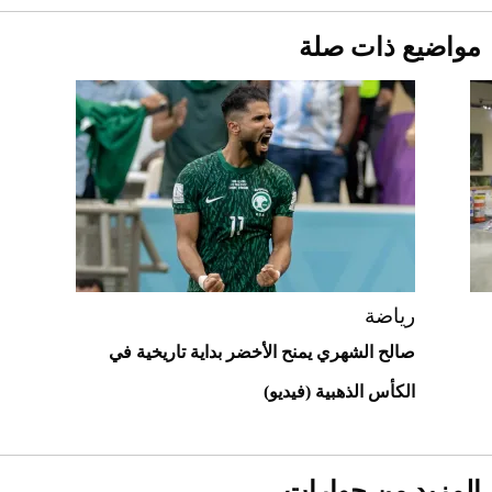
قبل ليلة النزال.. اكتمال وزن أبطال "The
مواضيع ذات صلة
Comeback" في جدة (فيديو)
2026-07-25
"بوجاتي ميسترال" الاستثنائية للبيع في
مزاد مونتيري
2026-07-23
أغلى 10 عطور في العالم للرجال تمنحك فخامة
استثنائية
رياضة
صالح الشهري يمنح الأخضر بداية تاريخية في
الكأس الذهبية (فيديو)
المزيد من حوارات