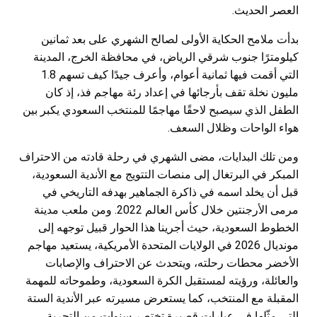
العصر الحديث.
بدأت ملامح الحكاية الأولى لصالح الشهري على بعد ثمانين
كيلومترًا جنوب شرقي الرياض، في محافظة الخرج، المدينة
التي أقمت فيها ثمانية أعوام، وأعرف جيدًا كيف تسهم 1.8
مليون نخلة تقف بأرجائها في إعداد رئة مهاجم فذ، إذ كان
الطفل الذي سيصبح لاحقًا مهاجمًا للمنتخب السعودي يكبر بين
هواء الواحات وظلال السعف.
ومن تلك البدايات، مضى الشهري في رحلة قادته من الاحتراف
المبكر في البرتغال إلى منصات التتويج مع الأندية السعودية،
قبل أن يخلد اسمه في ذاكرة الجماهير بهدفه التاريخي في
مرمى الأرجنتين خلال كأس العالم 2022. ومن ملعب مدينة
الخطوط السعودية، حيث أجرينا هذا الحوار قبيل توجهه إلى
مونديال 2026 في الولايات المتحدة الأمريكية، يستعيد مهاجم
الأخضر محطات رحلته، ويتحدث عن الاحتراف والإصابات
والعائلة، ورؤيته لمستقبل الكرة السعودية، وطموحاته للمهمة
المقبلة مع المنتخب، كما يستعرض مسيرته عبر الأندية الستة
التي مثّلها في عبارات قصيرة تختصر سنوات من التجربة