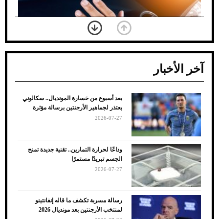
آخر الأخبار
بعد أسبوع من خسارة المونديال.. سكالوني
ضعف تبريد مكيف السيارة عند الوقوف.. أشهر
يعتذر لجماهير الأرجنتين برسالة مؤثرة
الأسباب والحلول
2026-07-27
وداعًا لحرارة التمارين.. تقنية جديدة تمنح
الجسم تبريدًا مستمرًا
2026-07-27
رسالة مسربة تكشف ما قاله إنفانتينو
لمنتخب الأرجنتين بعد مونديال 2026