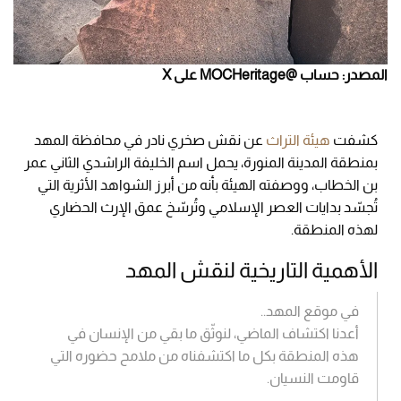
المصدر: حساب @MOCHeritage على X
كشفت
هيئة التراث
عن نقش صخري نادر في محافظة المهد
بمنطقة المدينة المنورة، يحمل اسم الخليفة الراشدي الثاني عمر
بن الخطاب، ووصفته الهيئة بأنه من أبرز الشواهد الأثرية التي
تُجسّد بدايات العصر الإسلامي وتُرسّخ عمق الإرث الحضاري
لهذه المنطقة.
الأهمية التاريخية لنقش المهد
في موقع المهد..
أعدنا اكتشاف الماضي، لنوثّق ما بقي من الإنسان في
هذه المنطقة بكل ما اكتشفناه من ملامح حضوره التي
قاومت النسيان.