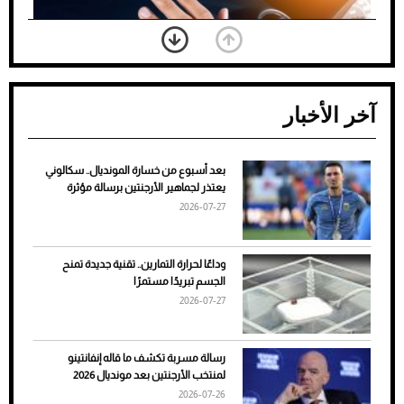
آخر الأخبار
بعد أسبوع من خسارة المونديال.. سكالوني
ضعف تبريد مكيف السيارة عند الوقوف.. أشهر
يعتذر لجماهير الأرجنتين برسالة مؤثرة
الأسباب والحلول
2026-07-27
وداعًا لحرارة التمارين.. تقنية جديدة تمنح
الجسم تبريدًا مستمرًا
2026-07-27
رسالة مسربة تكشف ما قاله إنفانتينو
لمنتخب الأرجنتين بعد مونديال 2026
2026-07-26