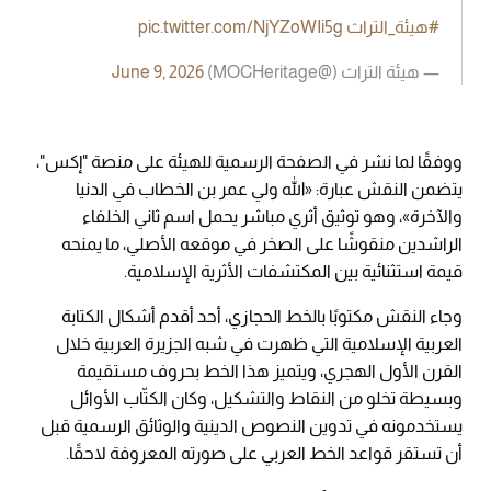
#هيئة_التراث
pic.twitter.com/NjYZoWIi5g
— هيئة التراث (@MOCHeritage)
June 9, 2026
ووفقًا لما نشر في الصفحة الرسمية للهيئة على منصة "إكس"،
يتضمن النقش عبارة: «الله ولي عمر بن الخطاب في الدنيا
والآخرة»، وهو توثيق أثري مباشر يحمل اسم ثاني الخلفاء
الراشدين منقوشًا على الصخر في موقعه الأصلي، ما يمنحه
قيمة استثنائية بين المكتشفات الأثرية الإسلامية.
وجاء النقش مكتوبًا بالخط الحجازي، أحد أقدم أشكال الكتابة
العربية الإسلامية التي ظهرت في شبه الجزيرة العربية خلال
القرن الأول الهجري، ويتميز هذا الخط بحروف مستقيمة
وبسيطة تخلو من النقاط والتشكيل، وكان الكتّاب الأوائل
يستخدمونه في تدوين النصوص الدينية والوثائق الرسمية قبل
أن تستقر قواعد الخط العربي على صورته المعروفة لاحقًا.