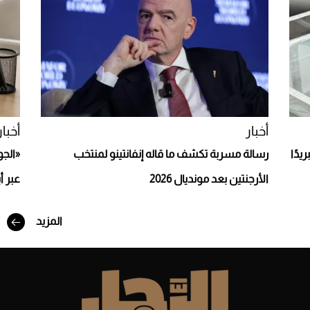
Aston Martin Valiant: على هوى الأبطال
أخبار
أخبار
يدًا
رسالة مسربة تكشف ما قاله إنفانتينو لمنتخب
«الجو
الأرجنتين بعد مونديال 2026
عبر أ
المزيد
أفضل تدريج للشعر الطويل لإطلالة جريئة وعصرية