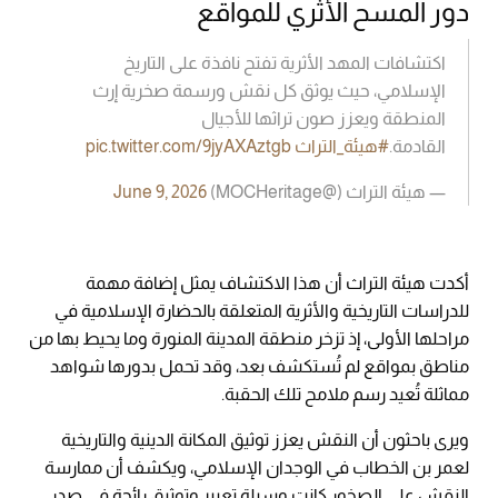
دور المسح الأثري للمواقع
اكتشافات المهد الأثرية تفتح نافذة على التاريخ
الإسلامي، حيث يوثق كل نقش ورسمة صخرية إرث
المنطقة ويعزز صون تراثها للأجيال
القادمة.
#هيئة_التراث
pic.twitter.com/9jyAXAztgb
— هيئة التراث (@MOCHeritage)
June 9, 2026
أكدت هيئة التراث أن هذا الاكتشاف يمثل إضافة مهمة
للدراسات التاريخية والأثرية المتعلقة بالحضارة الإسلامية في
مراحلها الأولى، إذ تزخر منطقة المدينة المنورة وما يحيط بها من
مناطق بمواقع لم تُستكشف بعد، وقد تحمل بدورها شواهد
مماثلة تُعيد رسم ملامح تلك الحقبة.
ويرى باحثون أن النقش يعزز توثيق المكانة الدينية والتاريخية
لعمر بن الخطاب في الوجدان الإسلامي، ويكشف أن ممارسة
النقش على الصخور كانت وسيلة تعبير وتوثيق رائجة في صدر