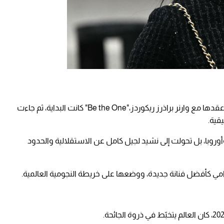
في عام 2015، أطلقت أولى أغنياتها الأصلية ضمن عقدها مع وارنر براذرز ريكوردز،"Be the One" كانت البداية، ثم جاءت
ا وأوروبا، بل تحولت إلى نشيد لجيل كامل عن الاستقلالية والحدود
امي كأفضل فنانة جديدة، ووضعها على خريطة النجومية العالمية.