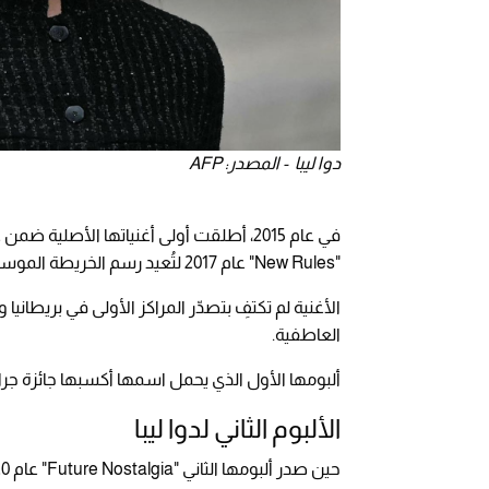
دوا ليبا - المصدر: AFP
"New Rules" عام 2017 لتُعيد رسم الخريطة الموسيقية.
الأغنية لم تكتفِ بتصدّر المراكز الأولى في بريطاني
العاطفية.
ألبومها الأول الذي يحمل اسمها أكسبها جائزة جر
الألبوم الثاني لدوا ليبا
حين صدر ألبومها الثاني "Future Nostalgia" عام 2020، كان العالم يتخبّط في ذروة الجائحة.