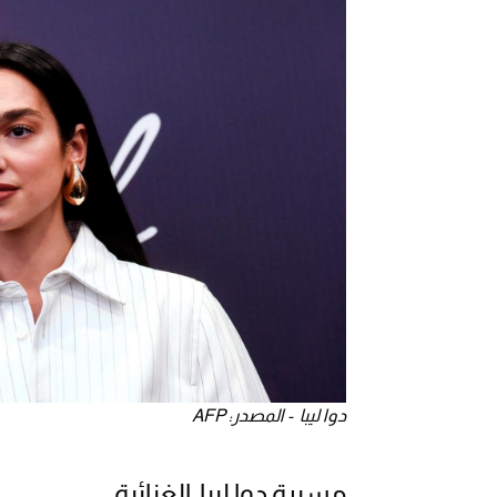
دوا ليبا - المصدر: AFP
مسيرة دوا ليبا الغنائية