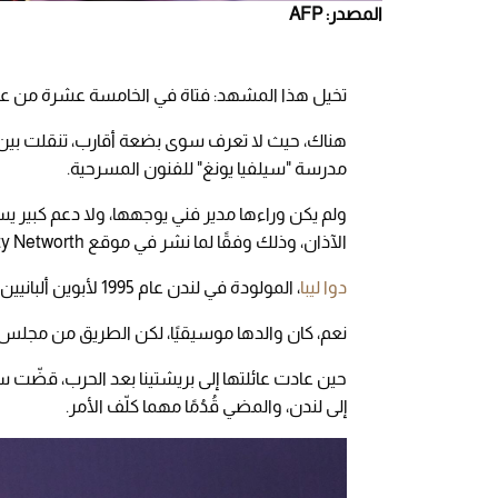
المصدر: AFP
تخيل هذا المشهد: فتاة في الخامسة عشرة من عمره
هناك، حيث لا تعرف سوى بضعة أقارب، تنقلت بين و
مدرسة "سيلفيا يونغ" للفنون المسرحية.
ولم يكن وراءها مدير فني يوجهها، ولا دعم كبير ي
الآذان، وذلك وفقًا لما نشر في موقع Celebrity Networth.
دوا ليبا
، المولودة في لندن عام 1995 لأبوين ألبانيين، لم تنشأ في كنف صناعة الترفيه.
نعم، كان والدها موسيقيًا، لكن الطريق من مجلس عا
حين عادت عائلتها إلى بريشتينا بعد الحرب، قضّت س
إلى لندن، والمضي قُدُمًا مهما كلّف الأمر.