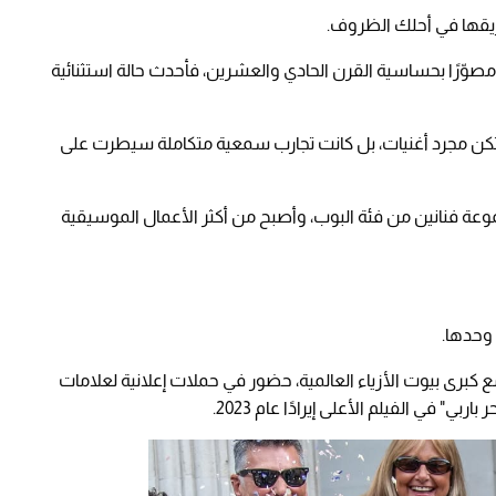
ريقها في أحلك الظروف.
مصوّرًا بحساسية القرن الحادي والعشرين، فأحدث حالة استثنائية
Don't Sta" و"Levitating" و"Physical" لم تكن مجرد أغنيات، بل كانت تجارب سمعية متكاملة سيطرت على
وعة فنانين من فئة البوب، وأصبح من أكثر الأعمال الموسيقية
 كبرى بيوت الأزياء العالمية، حضور في حملات إعلانية لعلامات
ي" في الفيلم الأعلى إيرادًا عام 2023.