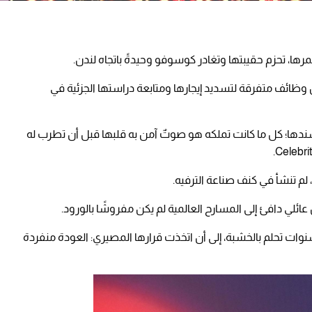
ا، تحزم حقيبتها وتغادر كوسوفو وحيدةً باتجاه لندن.
ظائف متفرقة لتسديد إيجارها ومتابعة دراستها الجزئية في
سندها؛ كل ما كانت تملكه هو صوتٌ آمن به قلبها قبل أن تطرب له
ئلي دافئ إلى المسارح العالمية لم يكن مفروشًا بالورود.
نوات تحلم بالخشبة، إلى أن اتخذت قرارها المصيري: العودة منفردة