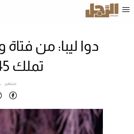
تجاوز
إلى
المحتوى
الرئيسي
دوا ليبا: من فتاة 
تملك 45 مليون دولار
مشاهير