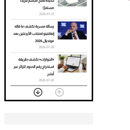
جديدة تمنح الجسم تبريدًا
مستمرًا
أحذية Mary Jane: ترف وأناقة
2026-07-27
للرجال
رسالة مسربة تكشف ما قاله
إنفانتينو لمنتخب الأرجنتين بعد
مونديال 2026
2026-07-26
«الجوازات» تكشف طريقة
استخراج رقم الحدود للزائر عبر
أبشر
2026-07-26
بعد 7 أشهر من تعرضه لحادث
مروع.. جوشوا يفوز على برينغا
بـ"الضربة القاضية" (فيديو)
2026-07-26
موعد صرف حساب المواطن