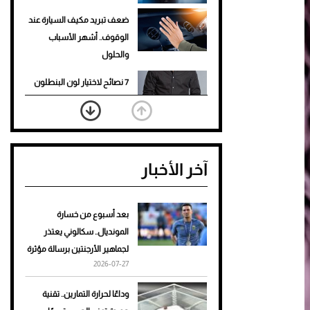
ضعف تبريد مكيف السيارة عند
الوقوف.. أشهر الأسباب
والحلول
7 نصائح لاختيار لون البنطلون
المناسب للقميص الأسود
نرى المستقبل من خلال
تصميماتنا.. كيف حجزت 1886
آخر الأخبار
مكانها في عالم الأزياء؟
أغلى 10 عطور في العالم للرجال
تمنحك فخامة استثنائية
بعد أسبوع من خسارة
المونديال.. سكالوني يعتذر
Aston Martin Valiant: على
لجماهير الأرجنتين برسالة مؤثرة
هوى الأبطال
2026-07-27
أفضل تدريج للشعر الطويل
وداعًا لحرارة التمارين.. تقنية
لإطلالة جريئة وعصرية