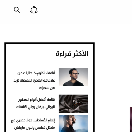
الأكثر قراءة
أناقة لا تُقاوم: 5 نظارات من
علاماتك الفاخرة المفضلة تزيد
من سحرك
قائمة أفضل أنواع العطور
الرجالي.. برفان رجالي لأناقتك
إلهام الأساطير.. حوار حصري مع
مايكل فيلبس وليون مارشان