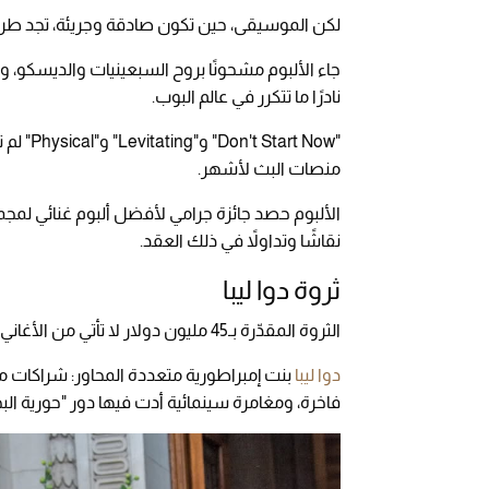
لكن الموسيقى، حين تكون صادقة وجريئة، تجد ط
جاء الألبوم مشحونًا بروح السبعينيات والديسكو، و
نادرًا ما تتكرر في عالم البوب.
"rt Now
منصات البث لأشهر.
الألبوم حصد جائزة جرامي لأفضل ألبوم غنائي لمجم
نقاشًا وتداولاً في ذلك العقد.
ثروة دوا ليبا
الثروة المقدّرة بـ45 مليون دولار لا تأتي من الأغاني وحدها.
دوا ليبا
بنت إمبراطورية متعددة المحاور: شراكات مع
فاخرة، ومغامرة سينمائية أدت فيها دور "حورية البحر بارب