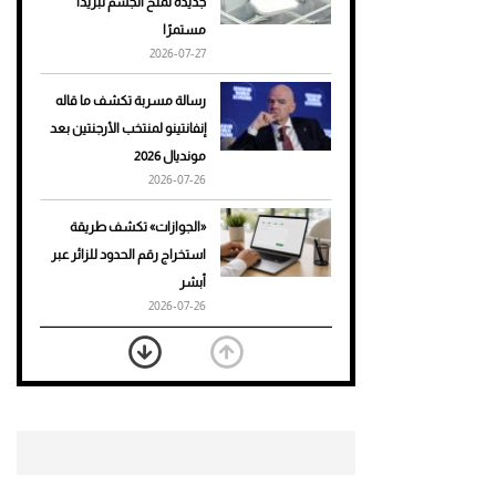
جديدة تمنح الجسم تبريدًا
مستمرًا
أحذية Mary Jane: ترف وأناقة
2026-07-27
للرجال
رسالة مسربة تكشف ما قاله
إنفانتينو لمنتخب الأرجنتين بعد
مونديال 2026
2026-07-26
«الجوازات» تكشف طريقة
استخراج رقم الحدود للزائر عبر
أبشر
2026-07-26
بعد 7 أشهر من تعرضه لحادث
مروع.. جوشوا يفوز على برينغا
بـ"الضربة القاضية" (فيديو)
2026-07-26
موعد صرف حساب المواطن