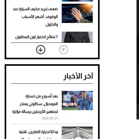
ضعف تبريد مكيف السيارة عند
الوقوف.. أشهر الأسباب
والحلول
7 نصائح لاختيار لون البنطلون
المناسب للقميص الأسود
نرى المستقبل من خلال
تصميماتنا.. كيف حجزت 1886
آخر الأخبار
مكانها في عالم الأزياء؟
أغلى 10 عطور في العالم للرجال
تمنحك فخامة استثنائية
بعد أسبوع من خسارة
المونديال.. سكالوني يعتذر
Aston Martin Valiant: على
لجماهير الأرجنتين برسالة مؤثرة
هوى الأبطال
2026-07-27
أفضل تدريج للشعر الطويل
وداعًا لحرارة التمارين.. تقنية
لإطلالة جريئة وعصرية