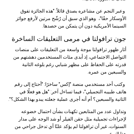
وعبر النجم عن مشاعره بصدق قائلاً: "هذه الجائزة تفوق
الأوسكار حقًا"، وهو الذي سبق أن رُشّح مرتين لأرفع جوائز
السينما الأمريكية دون أن يتمكن من حصدها.
جون ترافولتا في مرمى التعليقات الساخرة
أثار ظهور ترافولتا موجة واسعة من التعليقات على منصات
التواصل الاجتماعي، إذ أبدى مئات المستخدمين دهشتهم من
قدرته على الحفاظ على مظهر شبابي رغم بلوغه الثانية
والسبعين من عمره.
وكتب أحد مستخدمي منصة "إكس" ساخرًا: "أحتاج إلى رقم
هاتف طبيبه التجميلي"، فيما تساءل آخر: "هل هو فعلًا في
الثانية والسبعين؟ أم أنه أجرى عملية جعلته يبدو بهذا الشكل؟".
وتداول عدد من المتابعين تكهنات بشأن احتمال خضوعه
لإجراءات تجميلية مثل حقن الفيلر أو شد الوجه على مدار
السنوات، غير أن ترافولتا لم يؤكد علنًا أي تدخل جراحي من
هذا النوع.