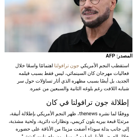
المصدر: AFP
استقطب النجم الأمريكي
جون ترافولتا
اهتمامًا واسعًا خلال
فعاليات مهرجان كان السينمائي، ليس فقط بسبب فيلمه
الجديد، بل أيضًا بسبب مظهره الذي أثار تساؤلات حول سر
شبابه اللافت رغم بلوغه الثانية والسبعين من عمره.
إطلالة جون ترافولتا في كان
ووفقًا لما نشره thenews، ظهر النجم الأمريكي بإطلالة أنيقة،
مرتديًا قبعة بيريه بلون كريمي، ونظارات دائرية، ولحية مشذبة،
إلى جانب بدلة سوداء أضفت مزيدًا من الأناقة على حضوره
خلال العرض الأول لفيلمه "بروبيلر ون واي نايت كوتش".