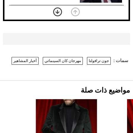
«الجوازات» تكشف طريقة استخراج رقم
الحدود للزائر عبر أبشر
2026-07-26
بعد 7 أشهر من تعرضه لحادث مروع.. جوشوا
يفوز على برينغا بـ"الضربة القاضية" (فيديو)
2026-07-26
سمات :
جون ترافولتا
مهرجان كان السينمائي
أخبار المشاهير
نرى المستقبل من خلال تصميماتنا.. كيف حجزت
1886 مكانها في عالم الأزياء؟
موعد صرف حساب المواطن لشهر
أغسطس 2026
2026-07-25
مواضيع ذات صلة
أقصر يوم في 2026 يقترب.. ماذا يحدث في
دوران الأرض؟
2026-07-25