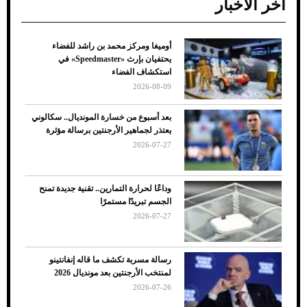
آخر الأخبار
أوميغا ومركز محمد بن راشد للفضاء
ضعف تبريد مكيف السيارة عند الوقوف.. أشهر
يحتفيان بإرث «Speedmaster» في
الأسباب والحلول
استكشاف الفضاء
2026-08-09
بعد أسبوع من خسارة المونديال.. سكالوني
يعتذر لجماهير الأرجنتين برسالة مؤثرة
2026-07-27
وداعًا لحرارة التمارين.. تقنية جديدة تمنح
الجسم تبريدًا مستمرًا
2026-07-27
7 نصائح لاختيار لون البنطلون المناسب للقميص
رسالة مسربة تكشف ما قاله إنفانتينو
الأسود
لمنتخب الأرجنتين بعد مونديال 2026
2026-07-26