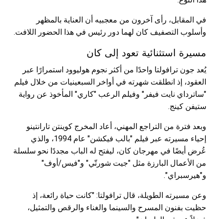
في المقابل، رأى آخرون من معجبيه أن العناية بالمظهر
وأسلوب التصفيف كان لهما دور رئيس في هذا الحضور اللافت.
مسيرة استثنائية تعود إلى كان
يُعد جون ترافولتا واحدًا من أكثر نجوم هوليوود استمرارًا عبر
العقود، إذ انطلقت شهرته في أواخر السبعينيات من خلال فيلم
"ساترداي نايت فيفر" وفيلم الرعب "كاري" المأخوذ عن رواية
ستيفن كينج.
وبعد فترة من التراجع المهني، أعاد المخرج كوينتن تارانتينو
إحياء مسيرته عبر فيلم "بالب فيكشن" عام 1994، والذي
عُرض أيضًا في مهرجان كان، ليفتح له الباب مجددًا نحو سلسلة
من الأعمال البارزة مثل "جيت شورتّي" و"فيس/أوف"
و"هيرسبراي".
وعن مسيرته الطويلة، قال ترافولتا: "كانت حياة رائعة، إذ
حظيت بفنون المسرح والسينما والغناء والرقص والتمثيل،