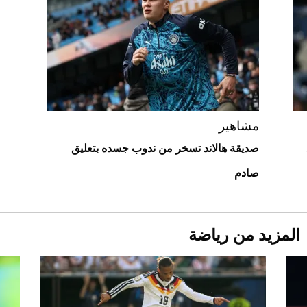
قبل ليلة النزال.. اكتمال وزن أبطال "The
Comeback" في جدة (فيديو)
2026-07-25
أغلى 10 عطور في العالم للرجال تمنحك فخامة
استثنائية
مشاهير
صديقة هالاند تسخر من ندوب جسده بتعليق
صادم
المزيد من رياضة
Aston Martin Valiant: على هوى الأبطال