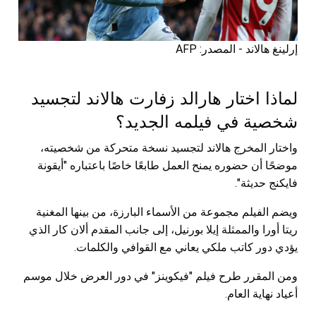
إرلينغ هالاند - المصدر: AFP
لماذا اختار هارالد زفارت هالاند لتجسيد
شخصية في فيلمه الجديد؟
واختار المخرج هالاند لتجسيد نسخة متحركة من شخصيته،
موضحًا أن حضوره يمنح العمل طابعًا خاصًا باعتباره "أيقونة
فايكنج حديثة".
ويضم الفيلم مجموعة من الأسماء البارزة، من بينها المغنية
ريتا أورا والممثلة إيلا بورنيل، إلى جانب المقدم ألان كار الذي
يؤدي دور كاتب ملكي يعاني مع القوافي والكلمات.
ومن المقرر طرح فيلم "فيكوينز" في دور العرض خلال موسم
أعياد نهاية العام.