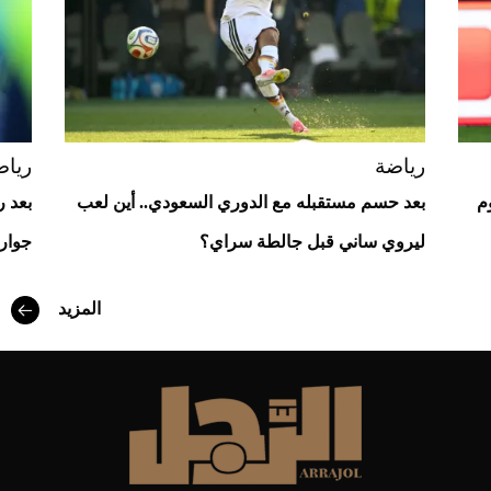
رياضة
رياض
م
بعد حسم مستقبله مع الدوري السعودي.. أين لعب
بعد ر
ليروي ساني قبل جالطة سراي؟
جوارد
أفضل تدريج للشعر الطويل لإطلالة جريئة وعصرية
المزيد