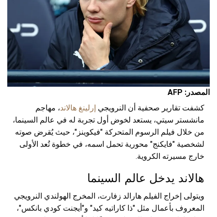
المصدر: AFP
كشفت تقارير صحفية أن النرويجي
إرلينغ هالاند
، مهاجم
مانشستر سيتي، يستعد لخوض أول تجربة له في عالم السينما،
من خلال فيلم الرسوم المتحركة "فيكوينز"، حيث يُقرض صوته
لشخصية "فايكنج" محورية تحمل اسمه، في خطوة تُعد الأولى
خارج مسيرته الكروية.
هالاند يدخل عالم السينما
ويتولى إخراج الفيلم هارالد زفارت، المخرج الهولندي النرويجي
المعروف بأعمال مثل "ذا كاراتيه كيد" و"أيجنت كودي بانكس"،