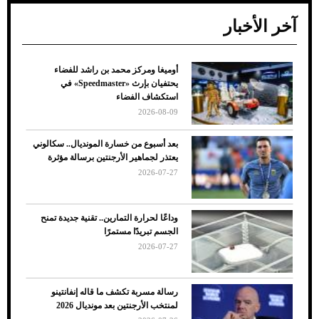
آخر الأخبار
أوميغا ومركز محمد بن راشد للفضاء
ضعف تبريد مكيف السيارة عند الوقوف.. أشهر
يحتفيان بإرث «Speedmaster» في
الأسباب والحلول
استكشاف الفضاء
2026-08-09
بعد أسبوع من خسارة المونديال.. سكالوني
يعتذر لجماهير الأرجنتين برسالة مؤثرة
2026-07-27
وداعًا لحرارة التمارين.. تقنية جديدة تمنح
الجسم تبريدًا مستمرًا
2026-07-27
7 نصائح لاختيار لون البنطلون المناسب للقميص
رسالة مسربة تكشف ما قاله إنفانتينو
الأسود
لمنتخب الأرجنتين بعد مونديال 2026