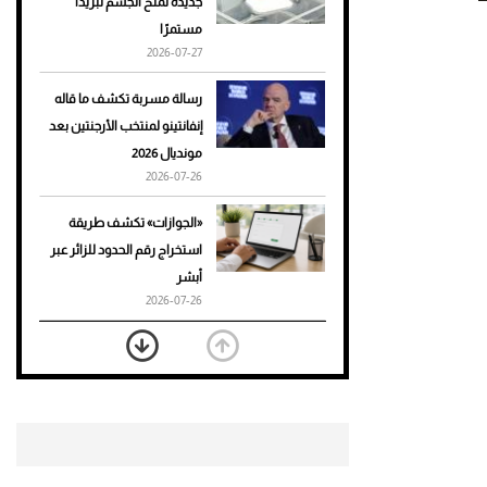
جديدة تمنح الجسم تبريدًا
مستمرًا
أحذية Mary Jane: ترف وأناقة
2026-07-27
للرجال
رسالة مسربة تكشف ما قاله
إنفانتينو لمنتخب الأرجنتين بعد
مونديال 2026
2026-07-26
«الجوازات» تكشف طريقة
استخراج رقم الحدود للزائر عبر
أبشر
2026-07-26
بعد 7 أشهر من تعرضه لحادث
مروع.. جوشوا يفوز على برينغا
بـ"الضربة القاضية" (فيديو)
2026-07-26
موعد صرف حساب المواطن