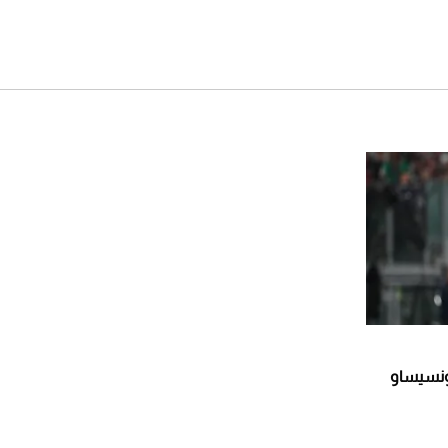
كونسيساو