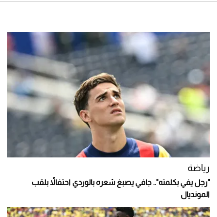
رياضة
"رجل يفي بكلمته".. جافي يصبغ شعره بالوردي احتفالاً بلقب
المونديال