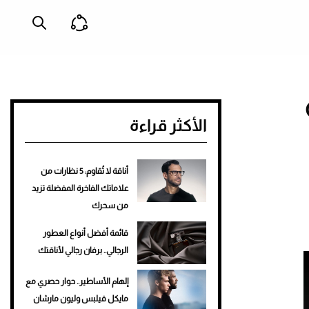
الأكثر قراءة
أناقة لا تُقاوم: 5 نظارات من
علاماتك الفاخرة المفضلة تزيد
من سحرك
قائمة أفضل أنواع العطور
الرجالي.. برفان رجالي لأناقتك
إلهام الأساطير.. حوار حصري مع
مايكل فيلبس وليون مارشان