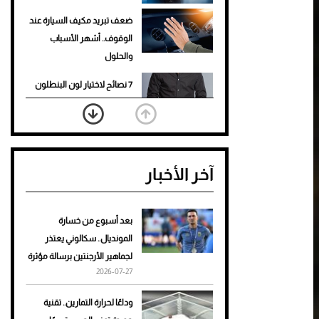
ضعف تبريد مكيف السيارة عند
الوقوف.. أشهر الأسباب
والحلول
7 نصائح لاختيار لون البنطلون
المناسب للقميص الأسود
نرى المستقبل من خلال
تصميماتنا.. كيف حجزت 1886
آخر الأخبار
مكانها في عالم الأزياء؟
أغلى 10 عطور في العالم للرجال
تمنحك فخامة استثنائية
بعد أسبوع من خسارة
المونديال.. سكالوني يعتذر
Aston Martin Valiant: على
لجماهير الأرجنتين برسالة مؤثرة
هوى الأبطال
2026-07-27
أفضل تدريج للشعر الطويل
وداعًا لحرارة التمارين.. تقنية
لإطلالة جريئة وعصرية