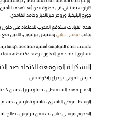
ورغم هذه الفاعلية التهديفية، فضل كونسيساو إكمال
كارلو سيميتش، في خطوة يبدو أنها تهدف لتأمين ا
جورج إلينيخينا وروجر فيرنانديز وحامد الغامدي.
هذه الغيابات ستدفع المدرب للاعتماد على حلول ب
بجانب
موسى ديابي
وستيفن بيرغوين، اللذين تقع 
تكتسب هذه المواجهة أهمية مضاعفة كونها ترسم مل
يتساوى الاتحاد مع التعاون برصيد 52 نقطة، بينما يطارد بجدية نادي الاتفاق الذي يملك 49 نقطة.
التشكيلة المتوقعة للاتحاد ضد الا
حارس المرمى: بريدراغ رايكوفيتش.
الدفاع: مهند الشنقيطي - دانيلو بيريرا - حسن كادش
الوسط: عوض الناشري - فابينيو تافاريس - حسام ع
الهجوم: موسى ديابي - ستيفن بيرغوين - صالح ال