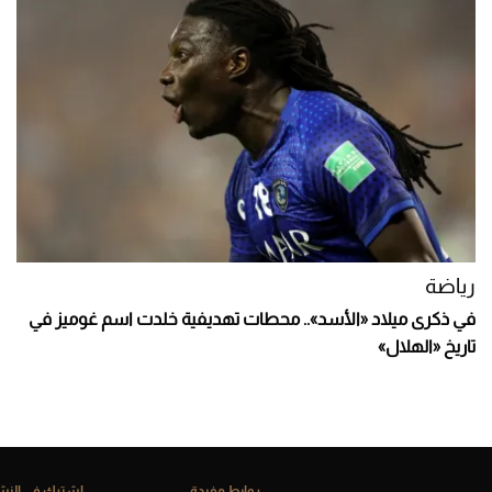
رياضة
في ذكرى ميلاد «الأسد».. محطات تهديفية خلدت اسم غوميز في
تاريخ «الهلال»
روابط مفيدة
إشترك فى النشر