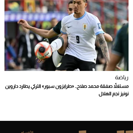
رياضة
مستغلاً صفقة محمد صلاح.. «طرابزون سبور» التركي يطارد داروين
نونيز نجم الهلال
الأقسام