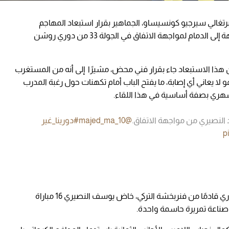
رتغالي سيرجيو كونسيساو، الجماهير بقرار استبعاد المهاجم
المغربي يوسف النصيري من قائمة الفريق المتوجهة إلى الدمام لمواجهة الاتفاق في الجولة 33 من دوري روشن
 أن هذا الاستبعاد جاء بقرار فني محض، مشيرًا إلى أنه من المستغرب
 يعاني أي إصابة، ما يفتح الباب أمام تكهنات حول رغبة المدرب
لشهري بصفة أساسية في هذا اللقاء.
النصيري من مواجهة الاتفاق.
@majed_ma_10
#دورينا_غير
p
منذ انضمامه إلى صفوف "العميد" مطلع العام الجاري قادمًا من فنربخشة التركي، خاض يوسف النصيري 16 مباراة