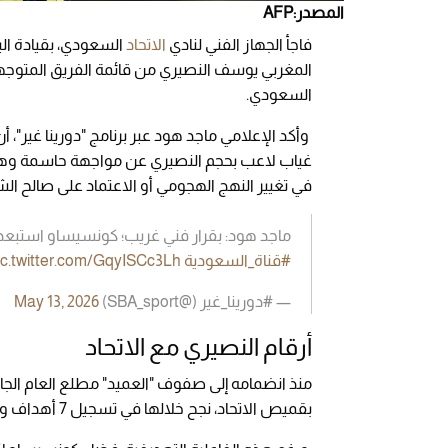
المصدر:AFP
فاجأ الجهاز الفني لنادي
الاتحاد
السعودي، بقيادة الب
السعودي.
وأكد الإعلامي ماجد هود عبر برنامج "دورينا غير"،
غياب لاعب بحجم النصيري عن مواجهة حاسمة وهو لا
في تغيير النهج الهجومي أو الاعتماد على صالح ا
ماجد هود: بقرار فني غريب؛ كونسيساو استبعد 
#قناة_السعودية
ic.twitter.com/GqyISCc3Lh
— #دورينا_غير (@SBA_sport)
May 13, 2026
أرقام النصيري مع الاتحاد
بقميص الاتحاد، نجح خلالها في تسجيل 7 أهداف وصناعة تمريرة حاسمة واحدة.