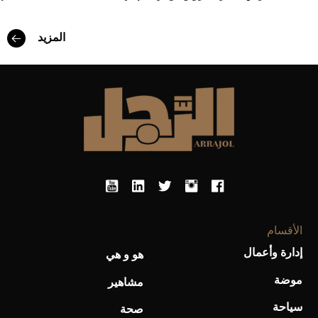
المزيد
أفضل تدريج للشعر الطويل لإطلالة جريئة وعصرية
الأقسام
إدارة وأعمال
هو و هي
موضة
أحذية Mary Jane: ترف وأناقة للرجال
مشاهير
سياحة
صحة