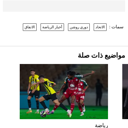
موعد صرف حساب المواطن لشهر
أغسطس 2026
2026-07-25
سمات :
الاتحاد
دوري روشن
أخبار الرياضة
الاتفاق
نرى المستقبل من خلال تصميماتنا.. كيف حجزت
1886 مكانها في عالم الأزياء؟
أقصر يوم في 2026 يقترب.. ماذا يحدث في
دوران الأرض؟
2026-07-25
مواضيع ذات صلة
قبل ليلة النزال.. اكتمال وزن أبطال "The
Comeback" في جدة (فيديو)
2026-07-25
"بوجاتي ميسترال" الاستثنائية للبيع في
مزاد مونتيري
2026-07-23
أغلى 10 عطور في العالم للرجال تمنحك فخامة
استثنائية
رياضة