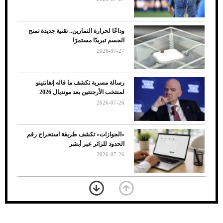
وداعًا لحرارة التمارين.. تقنية جديدة تمنح
الجسم تبريدًا مستمرًا
2026-07-27
رسالة مسربة تكشف ما قاله إنفانتينو
لمنتخب الأرجنتين بعد مونديال 2026
2026-07-26
7 نصائح لاختيار لون البنطلون المناسب للقميص
«الجوازات» تكشف طريقة استخراج رقم
الأسود
الحدود للزائر عبر أبشر
2026-07-26
بعد 7 أشهر من تعرضه لحادث مروع.. جوشوا
يفوز على برينغا بـ"الضربة القاضية" (فيديو)
2026-07-26