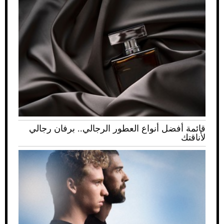
قائمة أفضل أنواع العطور الرجالي.. برفان رجالي
لأناقتك