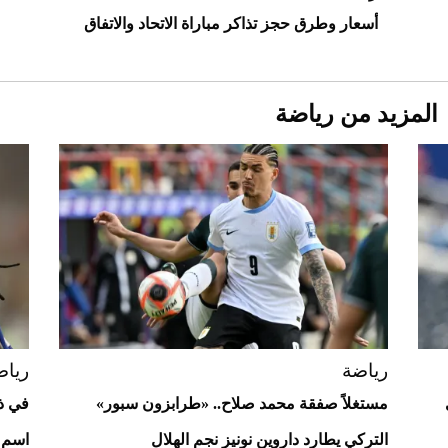
أسعار وطرق حجز تذاكر مباراة الاتحاد والاتفاق
المزيد من رياضة
Aston Martin Valiant: على هوى الأبطال
رياضة
رياض
مستغلاً صفقة محمد صلاح.. «طرابزون سبور»
في ذك
التركي يطارد داروين نونيز نجم الهلال
اسم غ