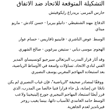
التشكيلة المتوقعة للاتحاد ضد الاتفاق
حارس المرمى: بريدراغ رايكوفيتش.
الدفاع: مهند الشنقيطي - دانيلو بيريرا - حسن كادش - ماريو
ميتاي.
الوسط: عوض الناشري - فابينيو تافاريس - حسام عوار.
الهجوم: موسى ديابي - ستيفن بيرغوين - صالح الشهري.
وقد أثار قرار المدرب البرتغالي سيرجيو كونسيساو، المدير
الفني لنادي الاتحاد، تساؤلات واسعة في الأوساط الرياضية،
بعد استبعاده المهاجم المغربي يوسف النصيري.
ووفقًا لمصادر صحيفة "الرياضية"، فإن غياب النصيري لم يكن
ناتجًا عن إصابة، بل جاء قرارا فنيا خالصا من المدرب، الذي
قرر أيضًا استبعاد المهاجم النيجيري جورج إلينيخينا ولاعب
الوسط حامد الغامدي للأسباب ذاتها، بينما يغيب روجر
فيرنانديز لعدم الجاهزية.