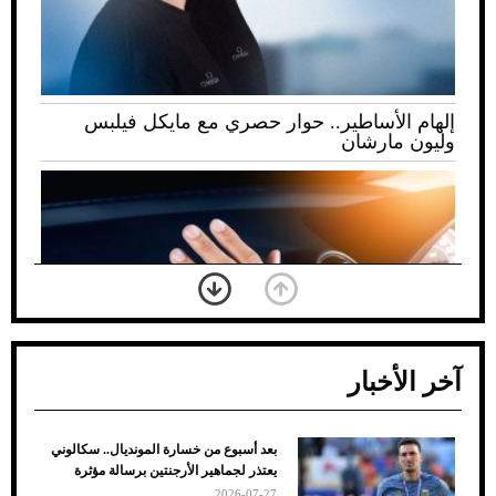
إلهام الأساطير.. حوار حصري مع مايكل فيلبس
وليون مارشان
آخر الأخبار
بعد أسبوع من خسارة المونديال.. سكالوني
ضعف تبريد مكيف السيارة عند الوقوف.. أشهر
يعتذر لجماهير الأرجنتين برسالة مؤثرة
الأسباب والحلول
2026-07-27