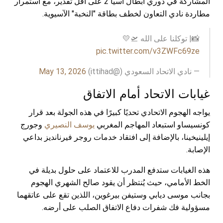
المشاركة في دوري أبطال آسيا 2 على أقل تقدير، مع استمرار
مطاردة نادي التعاون لخطف بطاقة "النخبة" الآسيوية.
📸| توكلنا على الله 🛫💛
pic.twitter.com/v3ZWFc69ze
— نادي الاتحاد السعودي (@ittihad)
May 13, 2026
غيابات الاتحاد أمام الاتفاق
يواجه الهجوم الاتحادي تحديًا كبيرًا في هذه الجولة بعد قرار
كونسيساو استبعاد المهاجم المغربي
يوسف النصيري
وجورج
إيلينيخينا، بالإضافة إلى افتقاد خدمات روجر فيرنانديز بداعي
الإصابة.
هذه الغيابات ستدفع المدرب للاعتماد على حلول بديلة في
الخط الأمامي، حيث يُنتظر أن يقود صالح الشهري الهجوم
بجانب موسى ديابي وستيفن بيرغوين، اللذين تقع على عاتقهما
مسؤولية فك شفرات دفاع الاتفاق الصلب على أرضه.