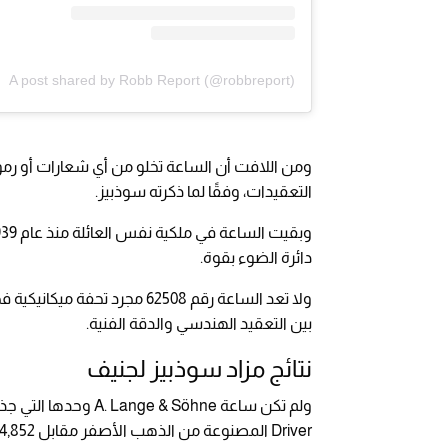
A post shared by Robb Report (@robbreport)
ومن اللافت أن الساعة تخلو من أي شعارات أو رموز
التعقيدات، وفقًا لما ذكرته سوذبيز.
دائرة الضوء بقوة.
ولا تعد الساعة رقم 62508 مجر
بين التعقيد الهندسي والدقة الفنية.
نتائج مزاد سوذبيز لجنيف
Driver المصنوعة من الذهب الأصفر مقابل 164,852 دولارًا، وساعة Cartier Tank Cintrée مقابل 197,823 دولارًا.