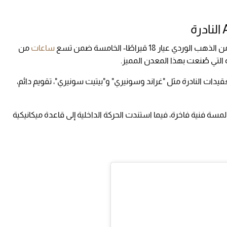
ساعات
من
موعة من التعقيدات النادرة مثل "غراند وسونيري" و"بيتيت سونيري"، تقويم دائم،
لساعة بأسلوب لويس الـ15 ليضفي لمسة فنية فاخرة، فيما استندت الحركة الداخلية إلى قاعدة ميكانيكية