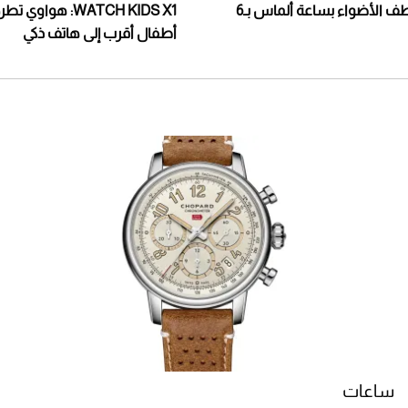
توم برادي يخطف الأضواء بساعة ألماس بـ6
WATCH KIDS X1: هواو
أطفال أقرب إلى هاتف ذكي
ساعات