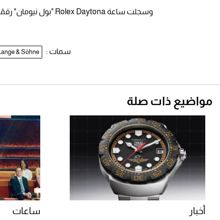
وسجلت ساعة Rolex Daytona "بول نيومان" رقمًا قياسيًا جديدًا بعد بيعها بمبلغ 1.5 مليون دولار.
سمات :
Lange & Söhne
مواضيع ذات صلة
أخبار
ساعات