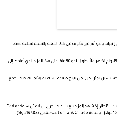
 نبيلة، وهو أمر غير مألوف في تلك الحقبة بالنسبة لساعة بهذه
وبقيت الساعة في ملكية نفس العائلة منذ عام 1939، ولم تظهر علنًا طوال نحو 90 عامًا حتى هذا المزاد الذي أعادها إلى
د تحفة ميكانيكية فحسب؛ بل تمثل جزءًا من تاريخ صناعة الساعات الألمانية، حيث تجمع
ولم تكن ساعة A. Lange & Söhne وحدها التي جذبت الأنظار، إذ شهد المزاد بيع ساعات أخرى بارزة مثل ساعة Cartier