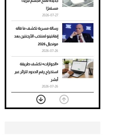
جديدة تمنح الجسم تبريدًا
مستمرًا
أحذية Mary Jane: ترف وأناقة
2026-07-27
للرجال
رسالة مسربة تكشف ما قاله
إنفانتينو لمنتخب الأرجنتين بعد
مونديال 2026
2026-07-26
«الجوازات» تكشف طريقة
استخراج رقم الحدود للزائر عبر
أبشر
2026-07-26
بعد 7 أشهر من تعرضه لحادث
مروع.. جوشوا يفوز على برينغا
بـ"الضربة القاضية" (فيديو)
2026-07-26
موعد صرف حساب المواطن