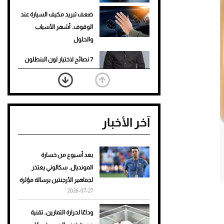
ضعف تبريد مكيف السيارة عند
الوقوف.. أشهر الأسباب
والحلول
7 نصائح لاختيار لون البنطلون
المناسب للقميص الأسود
نرى المستقبل من خلال
تصميماتنا.. كيف حجزت 1886
آخر الأخبار
مكانها في عالم الأزياء؟
أغلى 10 عطور في العالم للرجال
تمنحك فخامة استثنائية
بعد أسبوع من خسارة
المونديال.. سكالوني يعتذر
Aston Martin Valiant: على
لجماهير الأرجنتين برسالة مؤثرة
هوى الأبطال
2026-07-27
أفضل تدريج للشعر الطويل
وداعًا لحرارة التمارين.. تقنية
لإطلالة جريئة وعصرية