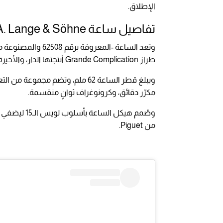
الإطلاق.
تفاصيل ساعة A. Lange & Söhne النادرة
وتعد الساعة -المعروفة برقم 62508 والمصنوعة من الذهب الوردي عيار 18 قيراطًا- الخامسة ضمن تسع
طراز Grande Complication أنتجتها الدار، والأخيرة التي صُنعت بهذا المعدن المميز.
ويبلغ قطر الساعة 62 ملم، وتضم مج
مكرّر دقائق، وكرونوغراف ثوانٍ منقسمة.
وصُمم هيكل ا
من Piguet.