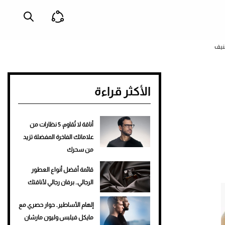
الأكثر قراءة
أناقة لا تُقاوم: 5 نظارات من
علاماتك الفاخرة المفضلة تزيد
من سحرك
قائمة أفضل أنواع العطور
الرجالي.. برفان رجالي لأناقتك
إلهام الأساطير.. حوار حصري مع
مايكل فيلبس وليون مارشان