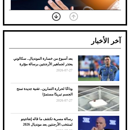
آخر الأخبار
بعد أسبوع من خسارة المونديال.. سكالوني
ضعف تبريد مكيف السيارة عند الوقوف.. أشهر
يعتذر لجماهير الأرجنتين برسالة مؤثرة
الأسباب والحلول
2026-07-27
وداعًا لحرارة التمارين.. تقنية جديدة تمنح
الجسم تبريدًا مستمرًا
2026-07-27
رسالة مسربة تكشف ما قاله إنفانتينو
لمنتخب الأرجنتين بعد مونديال 2026