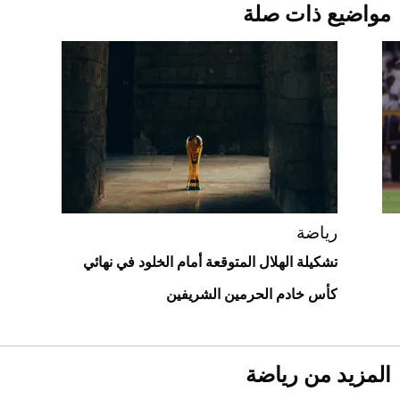
مواضيع ذات صلة
قبل ليلة النزال.. اكتمال وزن أبطال "The
Comeback" في جدة (فيديو)
2026-07-25
"بوجاتي ميسترال" الاستثنائية للبيع في
مزاد مونتيري
2026-07-23
أغلى 10 عطور في العالم للرجال تمنحك فخامة
استثنائية
رياضة
تشكيلة الهلال المتوقعة أمام الخلود في نهائي
كأس خادم الحرمين الشريفين
المزيد من رياضة