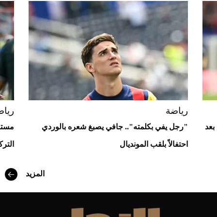
Aston Martin Valiant: على هوى الأبطال
رياضة
رياض
بعد
"رجل يفي بكلمته".. جافي يصبغ شعره بالوردي
مستغ
احتفالاً بلقب المونديال
الترك
أفضل تدريج للشعر الطويل لإطلالة جريئة وعصرية
المزيد