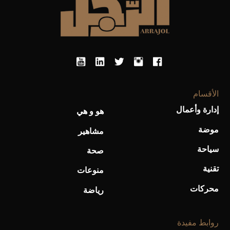
الأقسام
أحذية Mary Jane: ترف وأناقة للرجال
إدارة وأعمال
هو و هي
موضة
مشاهير
سياحة
صحة
تقنية
منوعات
محركات
رياضة
روابط مفيدة