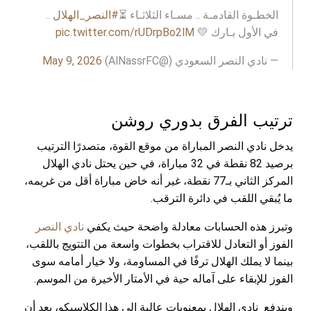
الخطـوة القادمـة .. مسـاء الثلاثـاء ⏳
#النصر_الهلال
..
في الأول بـارك 💛
pic.twitter.com/rUDrpBo2lM
— نادي النصر السعودي (@AlNassrFC)
May 9, 2026
ترتيب الفرق بدوري روشن
يدخل نادي النصر المباراة من موقع القوة، متصدرًا الترتيب
برصيد 82 نقطة في 32 مباراة، في حين يحتل نادي الهلال
المركز الثاني بـ77 نقطة، غير أنه خاض مباراة أقل من غريمه،
ما يُبقي اللقب في دائرة الترقب.
وتبرز هذه الحسابات معادلة واضحة حيث يكفي
نادي النصر
الفوز أو التعادل للاقتراب بخطوات واسعة من التتويج باللقب،
بينما لا يملك الهلال ترفًا في المساومة، ولا خيار أمامه سوى
الفوز للإبقاء على آماله حية في الأمتار الأخيرة من الموسم.
ويندفع نادي الهلال بمعنويات عالية إلى هذا الكلاسيكو، بعد أن