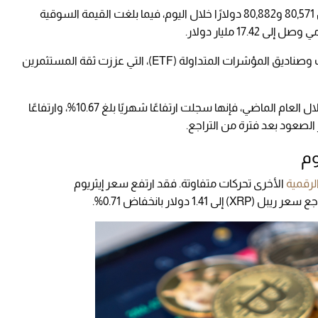
وفقاً لبيانات investing.com، راوح سعر العملة بين 80,571 و80,882 دولارًا خلال اليوم، فيما بلغت القيمة السوقية
ويأتي هذا الأداء مدفوعًا باستمرار تبني المؤسسات وصناديق المؤشرات المتداولة (ETF)، التي عززت ثقة المستثمرين
ورغم أن بيتكوين فقدت نحو 22.95% من قيمتها خلال العام الماضي، فإنها سجلت ارتفاعًا شهريًا بلغ 10.67%، وارتفاعًا
وم
لرقمية
الأخرى تحركات متفاوتة. فقد ارتفع سعر إيثريوم