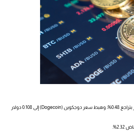
كما انخفض سعر سولانا (Solana) إلى 93.27 دولار بتراجع 0.48%، وهبط سعر دوجكوين (Dogecoin) إلى 0.108 دولار