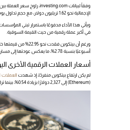
الإجمالية نحو 1.62 تريليون دولار، مع حجم تداول يومي وصل إلى 17.42 مليار دولار.
في أكبر عملة رقمية من حيث القيمة السوقية.
أسبوعيًا بنسبة 2.78%، ما يعكس عودتها إلى مسار الصعود بعد فترة من التراجع.
أسعار العملات الرقمية الأخرى الي
لم يكن ارتفاع بيتكوين منفردًا، إذ شهدت
العملات ا
(Ethereum) إلى 2,327 دولارًا بزيادة 0.54%، بينما تراجع سعر ريبل (XRP) إلى 1.41 دولار بانخفاض 0.71%.