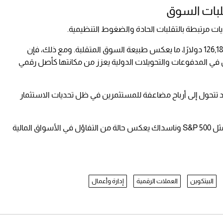
لبات السوق
تحديات مرتبطة بالتقلبات الحادة والضغوط التنظيمية.
راوحت أسعارها خلال العام الماضي بين 60,187 و126,186 دولارًا، ما يعكس طبيعة السوق المتقلبة. ومع ذلك، فإن
ن في المدفوعات والتحويلات الدولية يعزز من مكانتها كأصل رقمي
حللون إلى أن تحركات بيتكوين بنسبة 1% قد تتحول إلى أرباح مضاعفة للمستثمرين في ظل تحديات الاستثمار
كما أن الأداء القوي لمؤشرات الأسهم الأمريكية مثل S&P 500 وناسداك يعكس حالة من التفاؤل في الأسواق المالية
البيتكوين
العملات الرقمية
إدارة وأعمال