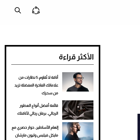
الأكثر قراءة
أناقة لا تُقاوم: 5 نظارات من
علاماتك الفاخرة المفضلة تزيد
من سحرك
قائمة أفضل أنواع العطور
الرجالي.. برفان رجالي لأناقتك
إلهام الأساطير.. حوار حصري مع
مايكل فيلبس وليون مارشان