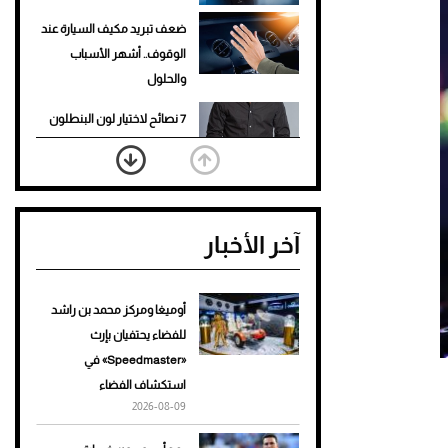
ضعف تبريد مكيف السيارة عند
الوقوف.. أشهر الأسباب
والحلول
7 نصائح لاختيار لون البنطلون
المناسب للقميص الأسود
نرى المستقبل من خلال
تصميماتنا.. كيف حجزت 1886
آخر الأخبار
مكانها في عالم الأزياء؟
أغلى 10 عطور في العالم للرجال
تمنحك فخامة استثنائية
أوميغا ومركز محمد بن راشد
للفضاء يحتفيان بإرث
Aston Martin Valiant: على
«Speedmaster» في
هوى الأبطال
استكشاف الفضاء
2026-08-09
أفضل تدريج للشعر الطويل
لإطلالة جريئة وعصرية