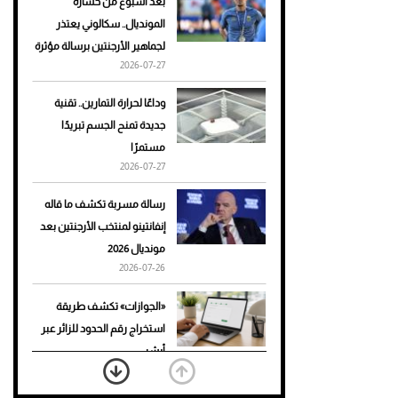
بعد أسبوع من خسارة
المونديال.. سكالوني يعتذر
أحذية Mary Jane: ترف وأناقة
لجماهير الأرجنتين برسالة مؤثرة
للرجال
2026-07-27
وداعًا لحرارة التمارين.. تقنية
جديدة تمنح الجسم تبريدًا
مستمرًا
2026-07-27
رسالة مسربة تكشف ما قاله
إنفانتينو لمنتخب الأرجنتين بعد
مونديال 2026
2026-07-26
«الجوازات» تكشف طريقة
استخراج رقم الحدود للزائر عبر
أبشر
2026-07-26