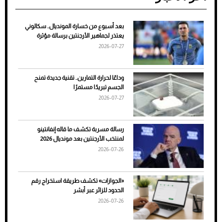
بعد أسبوع من خسارة المونديال.. سكالوني
ضعف تبريد مكيف السيارة عند الوقوف.. أشهر
يعتذر لجماهير الأرجنتين برسالة مؤثرة
الأسباب والحلول
2026-07-27
وداعًا لحرارة التمارين.. تقنية جديدة تمنح
الجسم تبريدًا مستمرًا
2026-07-27
رسالة مسربة تكشف ما قاله إنفانتينو
لمنتخب الأرجنتين بعد مونديال 2026
2026-07-26
7 نصائح لاختيار لون البنطلون المناسب للقميص
«الجوازات» تكشف طريقة استخراج رقم
الأسود
الحدود للزائر عبر أبشر
2026-07-26