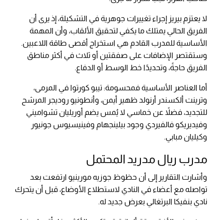
لا يعتزم بيريز إجراء تغييرات جوهرية في التشكيلة، إذ يرى أن
الفريق الحالي يمتلك ما يكفي لتحقيق الألقاب، وأن المهمة
الأساسية للمدرب القادم هي استخراج أقصى طاقة اللاعبين.
وستقتصر الإضافات على صفقتين أو ثلاث في أكثر مناطق
الفريق حاجةً، وتحديدًا خط الوسط أو الدفاع.
أما العناصر الأساسية فمحسومة: تيبو كورتوا في المرمى،
وترينت ألكسندر أرنولد ظهير أيمن، وأنطونيو روديجر المرشح
للتجديد، فضلاً عن خماسي لا يُمس يضم أوريليان تشواميني
وفيديريكو فالفيردي وجود بيلينجهام وفينيسيوس جونيور
وكيليان مبابي.
مدرب ريال مدريد المحتمل
وأشارت التقارير إلى أن حظوظ جوزيه مورينيو ارتفعت بعد
تواصله مع أعضاء في النادي لاستطلاع الأوضاع، قبل أن يتحرك
نادي بنفيكا البرتغالي بعرض جديد له.