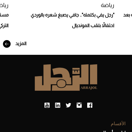
رياضة
رياض
 بعد
"رجل يفي بكلمته".. جافي يصبغ شعره بالوردي
مستغ
احتفالاً بلقب المونديال
الترك
المزيد
أفضل تدريج للشعر الطويل لإطلالة جريئة وعصرية
الأقسام