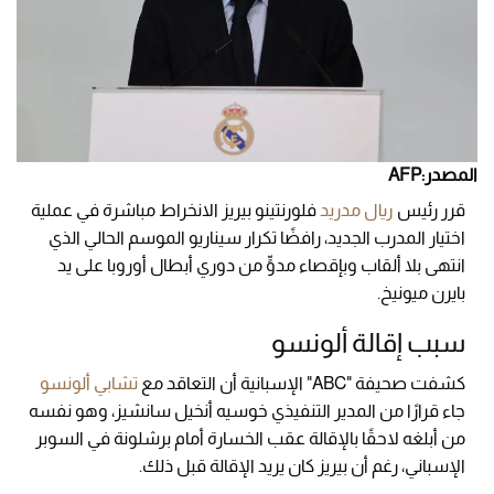
المصدر:AFP
قرر رئيس
ريال مدريد
فلورنتينو بيريز الانخراط مباشرة في عملية
اختيار المدرب الجديد، رافضًا تكرار سيناريو الموسم الحالي الذي
انتهى بلا ألقاب وبإقصاء مدوٍّ من دوري أبطال أوروبا على يد
بايرن ميونيخ.
سبب إقالة ألونسو
كشفت صحيفة "ABC" الإسبانية أن التعاقد مع
تشابي ألونسو
جاء قرارًا من المدير التنفيذي خوسيه أنخيل سانشيز، وهو نفسه
من أبلغه لاحقًا بالإقالة عقب الخسارة أمام برشلونة في السوبر
الإسباني، رغم أن بيريز كان يريد الإقالة قبل ذلك.