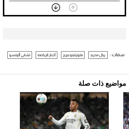
بعد 7 أشهر من تعرضه لحادث مروع.. جوشوا
يفوز على برينغا بـ"الضربة القاضية" (فيديو)
2026-07-26
موعد صرف حساب المواطن لشهر
أغسطس 2026
2026-07-25
سمات :
ريال مدريد
فلورنتينو بيريز
أخبار الرياضة
تشابي ألونسو
نرى المستقبل من خلال تصميماتنا.. كيف حجزت
1886 مكانها في عالم الأزياء؟
أقصر يوم في 2026 يقترب.. ماذا يحدث في
دوران الأرض؟
2026-07-25
مواضيع ذات صلة
قبل ليلة النزال.. اكتمال وزن أبطال "The
Comeback" في جدة (فيديو)
2026-07-25
"بوجاتي ميسترال" الاستثنائية للبيع في مزاد