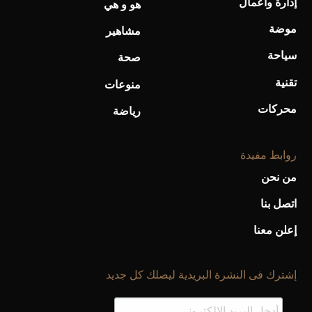
إدارة وأعمال
هو و هي
موضة
أحذية Mary Jane: ترف وأناقة للرجال
مشاهير
سياحة
صحة
تقنية
منوعات
محركات
رياضة
روابط مفيدة
من نحن
اتصل بنا
إعلن معنا
إشترك فى النشرة البريدية ليصلك كل جديد