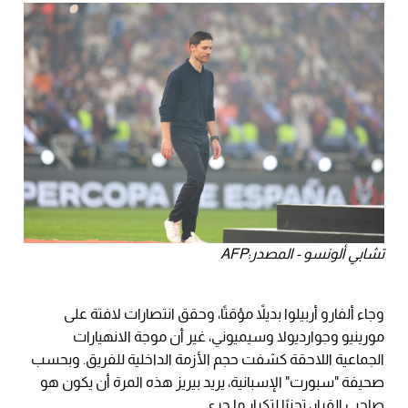
تشابي ألونسو - المصدر:AFP
وجاء ألفارو أربيلوا بديلاً مؤقتًا، وحقق انتصارات لافتة على
مورينيو وجوارديولا وسيميوني، غير أن موجة الانهيارات
الجماعية اللاحقة كشفت حجم الأزمة الداخلية للفريق. وبحسب
صحيفة "سبورت" الإسبانية، يريد بيريز هذه المرة أن يكون هو
صاحب القرار، تجنبًا لتكرار ما جرى.