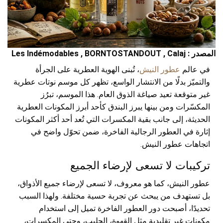
المصدر : Les Indémodables , BORNTOSTANDOUT , Calaj
في عالم
عطور النيش
، تُبنى الهوية العطرية على الجرأة
والتميّز بدلًا من الانتشار الواسع، تظهر كل موسم نوتات عطرية
غير متوقعة تعيد صياغة الذوق العام. هذا الموسم، تبرُز
المكسّرات ومن بينها يبرز البندق كأحد أبرز المكونات العطرية
الحديثة، إلى جانب بقية المكسرات التي تُعد أحد أكثر المكونات
إثارة في العطور الرجالية الفاخرة، ضمن تحوّل واضح في
اتجاهات عطور النيش.
تركيبات لا تسعى لإرضاء الجميع
عطور النيش، كما هو معروف، لا تسعى لإرضاء جميع الأذواق،
بل تستهدف من يبحث عن تجربة حسية مختلفة. ولهذا السبب
تحديدًا، أصبحت دور العطور الفاخرة تميل إلى استخدام
مكونات غير تقليدية مثل القهوة، الحليب، وحتى المكسرات،