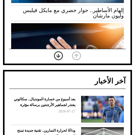
إلهام الأساطير.. حوار حصري مع مايكل فيلبس
وليون مارشان
آخر الأخبار
بعد أسبوع من خسارة المونديال.. سكالوني
ضعف تبريد مكيف السيارة عند الوقوف.. أشهر
يعتذر لجماهير الأرجنتين برسالة مؤثرة
الأسباب والحلول
2026-07-27
وداعًا لحرارة التمارين.. تقنية جديدة تمنح