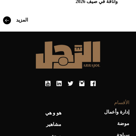
وأناقة في صيف 2026
أفضل تدريج للشعر الطويل لإطلالة جريئة وعصرية
المزيد
أحذية Mary Jane: ترف وأناقة للرجال
الأقسام
إدارة وأعمال
هو و هي
موضة
مشاهير
سياحة