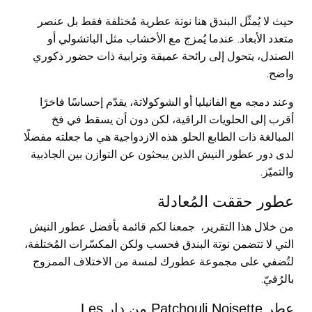
حيث لا يُمثّل البندق هنا نوتة عطرية مُختلفة فقط بل عنصر
متعدد الأبعاد. عندما يُمزج مع الأخشاب مثل الباتشولي أو
الصندل، يتحول إلى رائحة عميقة وترابية ذات حضور ذكوري
واضح.
وعند دمجه مع الفانيليا أو الشوكولاتة، يقدّم إحساسًا فاخرًا
أقرب إلى الحلويات الراقية، لكن دون أن يسقط في فخ
المبالغة ذات الطابع الحلو. هذه الازدواجية هي ما جعلته مفضلًا
لدى دور عطور النيش الذين يبحثون عن التوازن بين الجاذبية
والتميّز.
عطور حققت المُعادلة
من خلال هذا التقرير، جمعنا لكم قائمة بأفضل عطور النيش
التي لا تتضمن نوتة البندق فحسب ولكن المكسّرات المُختلفة،
لتُضفي على مجموعة عطورك لمسة من الاختلاف الممزوج
بالرُقيّ.
عطر Patchouli Noisette من دار Les