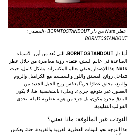
عطر Nuts من دار BORNTOSTANDOUT - المصدر :
BORNTOSTANDOUT
أما دار
BORNTOSTANDOUT
، التي تُعد من أبرز الأسماء
الصاعدة في عالم النيش، فتقدم رؤية معاصرة من خلال عطر
Nuts
. هذا الإصدار يحتفي بعالم المكسرات بشكل كامل، حيث
تتداخل روائح الفستق واللوز والسمسم مع الكراميل والروم
والتبغ، ليخلق عطرًا جريئًا يعكس روح الجيل الجديد من
العطور، غير متوقع، جريء، ومليء بالشخصية. هنا، لا يكون
البندق مجرد مكون، بل جزء من هوية عطرية كاملة تتحدى
القوالب التقليدية.
النوتات غير المألوفة: ماذا تعني؟
هذا التوجه نحو النوتات العطرية الغريبة والفريدة، حتمًا يعكس