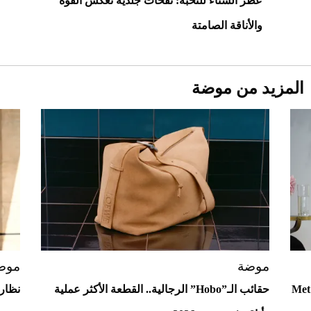
عطر الشتاء للنخبة: نفحات جلدية تعكس القوة
والأناقة الصامتة
المزيد من موضة
Aston Martin Valiant: على هوى الأبطال
موضة
موض
ع إلى "آفاق" Met Gala
حقائب الـ”Hobo” الرجالية.. القطعة الأكثر عملية
نظارا