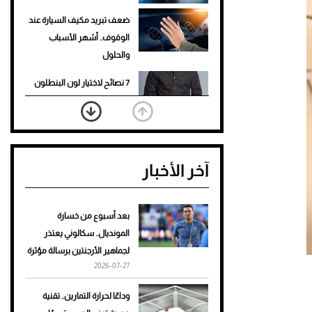
ضعف تبريد مكيف السيارة عند
الوقوف.. أشهر الأسباب
والحلول
7 نصائح لاختيار لون البنطلون
المناسب للقميص الأسود
نرى المستقبل من خلال
تصميماتنا.. كيف حجزت 1886
آخر الأخبار
مكانها في عالم الأزياء؟
أغلى 10 عطور في العالم للرجال
تمنحك فخامة استثنائية
بعد أسبوع من خسارة
المونديال.. سكالوني يعتذر
Aston Martin Valiant: على
لجماهير الأرجنتين برسالة مؤثرة
هوى الأبطال
2026-07-27
أفضل تدريج للشعر الطويل
وداعًا لحرارة التمارين.. تقنية
لإطلالة جريئة وعصرية