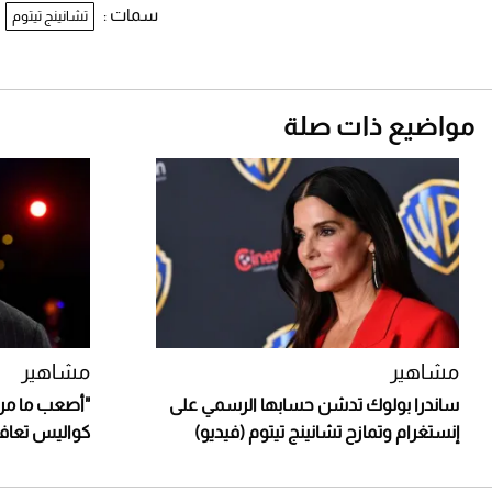
سمات :
تشانينج تيتوم
مواضيع ذات صلة
مشاهير
مشاهير
ساندرا بولوك تدشن حسابها الرسمي على
"أصعب ما مرر
إنستغرام وتمازح تشانينج تيتوم (فيديو)
كواليس تعافي