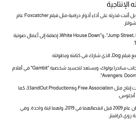
 الإنتاجية
لم يقتصر نجاح تيتوم على أفلام الرقص والكوميديا، بل أثبت قدرته على أداء أدوار درامية مثل فيلم Foxcatcher عام
كما شارك في أفلام متنوعة مثل 21 Jump Street، Logan Lucky"، و"White House Down، إضافة إلى أعمال صوتية
كما ظهر في أفلام حديثة مثل The Lost City إلى جانب ساندرا بولوك، ويستعد لتجسيد شخصية "Gambit" في أفلام
إلى جانب دخله من الأفلام، يمتلك تيتوم عدة شركات إنتاج مثل Free Association و33andOut Productions، كما
 أنجلوس.
حياته الشخصية شهدت زواجًا من الممثلة جينا ديوان عام 2009 قبل انفصالهما في 2019، ولهما ابنة واحدة. وفي
 زوي كرافيتز.