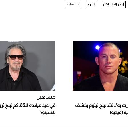
أخبار المشاهير
الثروة
عيد ميلاد
مشاهير
ت به".. تشانينج تيتوم يكشف
في عيد ميلاده الـ86..كم ت
ه (فيديو)
باتشينو؟