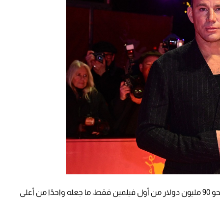
وبفضل صفقة إنتاجية ذكية، تمكن تيتوم من جني نحو 90 مليون دولار من أول فيلمين فقط، ما جعله واحدًا من أعلى