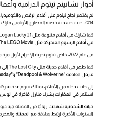
أدوار تشانينج تيتوم الدرامية وأعماله
2014، حيث جسد شخصية المصارع الأولمبي مارك شولتز.
في أفلام الرسوم المتحركة مثل The LEGO Movie.
في عام 2022، خاض تيتوم تجربة الإخراج لأول مرة مع فيلم Dog، الذي شارك في كتابته وبطولته.
مارفل القادمة "Deadpool & Wolverine" و"Avengers: Doomsday".
استثمر في العقارات بشراء منازل فاخرة في لوس
السنوات الأخيرة ارتبط بعلاقة مع الممثلة والمخرجة