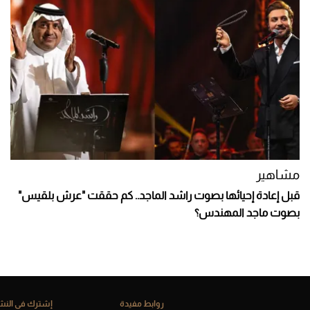
مشاهير
قبل إعادة إحيائها بصوت راشد الماجد.. كم حققت "عرش بلقيس"
بصوت ماجد المهندس؟
روابط مفيدة
إشترك فى النشر