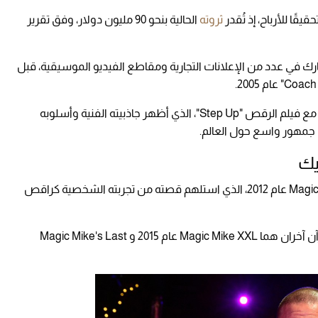
قًا للأرباح، إذ تُقدر
ثروته
الحالية بنحو 90 مليون دولار، وفق تقرير
رك في عدد من الإعلانات التجارية ومقاطع الفيديو الموسيقية، قبل
كانت الانطلاقة الحقيقية لتشانينج تيتوم عام 2006 مع فيلم الرقص "Step Up"، الذي أظهر جاذبيته الفنية وأسلوبه
ى جمهور واسع حول العالم.
يك
حقق تيتوم قفزة كبيرة في مسيرته مع فيلم Magic Mike عام 2012، الذي استلهم قصته من تجربته الشخصية كراقص
الفيلم حقق نجاحًا هائلاً في شباك التذاكر، وتبعه جزآن آخران هما Magic Mike XXL عام 2015 و Magic Mike's Last