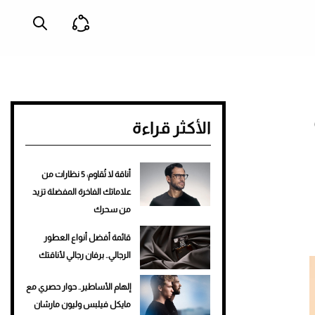
الأكثر قراءة
أناقة لا تُقاوم: 5 نظارات من
علاماتك الفاخرة المفضلة تزيد
من سحرك
قائمة أفضل أنواع العطور
الرجالي.. برفان رجالي لأناقتك
إلهام الأساطير.. حوار حصري مع
مايكل فيلبس وليون مارشان