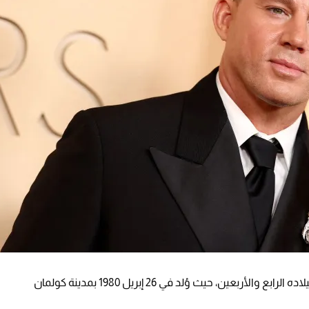
بعيد ميلاده الرابع والأربعين، حيث وُلد في 26 إبريل 1980 بمدينة كولمان