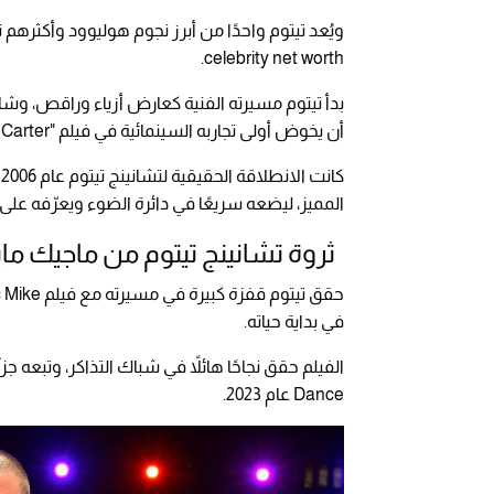
ويُعد تيتوم واحدًا من أبرز نجوم هوليوود وأكثرهم تحقي
celebrity net worth.
بدأ تيتوم مسيرته الفنية كعارض أزياء وراقص، وشا
أن يخوض أولى تجاربه السينمائية في فيلم "Coach Carter" عام 2005.
المميز، ليضعه سريعًا في دائرة الضوء ويعرّفه عل
ثروة تشانينج تيتوم من ماجيك ما
في بداية حياته.
Dance عام 2023.