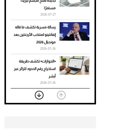
جديدة تمنح الجسم تبريدًا
مستمرًا
أحذية Mary Jane: ترف وأناقة
2026-07-27
للرجال
رسالة مسربة تكشف ما قاله
إنفانتينو لمنتخب الأرجنتين بعد
مونديال 2026
2026-07-26
«الجوازات» تكشف طريقة
استخراج رقم الحدود للزائر عبر
أبشر
2026-07-26
بعد 7 أشهر من تعرضه لحادث
مروع.. جوشوا يفوز على برينغا
بـ"الضربة القاضية" (فيديو)
2026-07-26
موعد صرف حساب المواطن