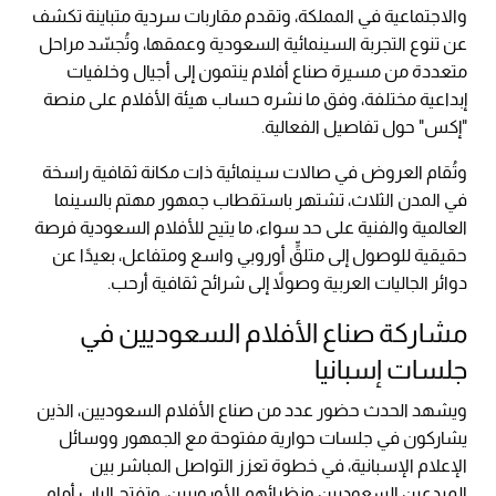
والاجتماعية في المملكة، وتقدم مقاربات سردية متباينة تكشف
عن تنوع التجربة السينمائية السعودية وعمقها، وتُجسّد مراحل
متعددة من مسيرة صناع أفلام ينتمون إلى أجيال وخلفيات
إبداعية مختلفة، وفق ما نشره حساب هيئة الأفلام على منصة
"إكس" حول تفاصيل الفعالية.
وتُقام العروض في صالات سينمائية ذات مكانة ثقافية راسخة
في المدن الثلاث، تشتهر باستقطاب جمهور مهتم بالسينما
العالمية والفنية على حد سواء، ما يتيح للأفلام السعودية فرصة
حقيقية للوصول إلى متلقٍّ أوروبي واسع ومتفاعل، بعيدًا عن
دوائر الجاليات العربية وصولاً إلى شرائح ثقافية أرحب.
مشاركة صناع الأفلام السعوديين في
جلسات إسبانيا
ويشهد الحدث حضور عدد من صناع الأفلام السعوديين، الذين
يشاركون في جلسات حوارية مفتوحة مع الجمهور ووسائل
الإعلام الإسبانية، في خطوة تعزز التواصل المباشر بين
المبدعين السعوديين ونظرائهم الأوروبيين، وتفتح الباب أمام