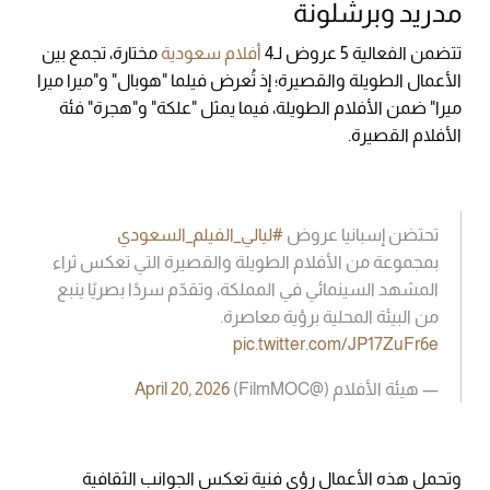
مدريد وبرشلونة
تتضمن الفعالية 5 عروض لـ4
أفلام سعودية
مختارة، تجمع بين
الأعمال الطويلة والقصيرة؛ إذ تُعرض فيلما "هوبال" و"ميرا ميرا
ميرا" ضمن الأفلام الطويلة، فيما يمثل "علكة" و"هجرة" فئة
الأفلام القصيرة.
تحتضن إسبانيا عروض
#ليالي_الفيلم_السعودي
بمجموعة من الأفلام الطويلة والقصيرة التي تعكس ثراء
المشهد السينمائي في المملكة، وتقدّم سردًا بصريًا ينبع
من البيئة المحلية برؤية معاصرة.
pic.twitter.com/JP17ZuFr6e
— هيئة الأفلام (@FilmMOC)
April 20, 2026
وتحمل هذه الأعمال رؤى فنية تعكس الجوانب الثقافية