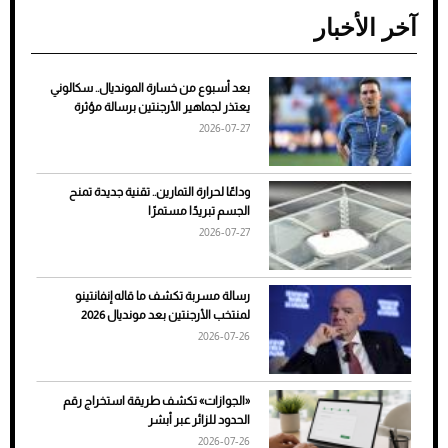
آخر الأخبار
بعد أسبوع من خسارة المونديال.. سكالوني
ضعف تبريد مكيف السيارة عند الوقوف.. أشهر
يعتذر لجماهير الأرجنتين برسالة مؤثرة
الأسباب والحلول
2026-07-27
وداعًا لحرارة التمارين.. تقنية جديدة تمنح
الجسم تبريدًا مستمرًا
2026-07-27
رسالة مسربة تكشف ما قاله إنفانتينو
لمنتخب الأرجنتين بعد مونديال 2026
2026-07-26
7 نصائح لاختيار لون البنطلون المناسب للقميص
«الجوازات» تكشف طريقة استخراج رقم
الأسود
الحدود للزائر عبر أبشر
2026-07-26