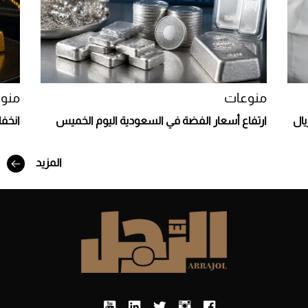
منوعات
منو
يال
ارتفاع أسعار الفضة في السعودية اليوم الخميس
انخف
المزيد
أفضل تدريج للشعر الطويل لإطلالة جريئة وعصرية