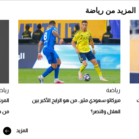
المزيد من رياضة
Aston Martin Valiant: على هوى الأبطال
رياضة
رياض
ت
ميركاتو سعودي مثير.. من هو الرابح الأكبر بين
المرش
الهلال والنصر؟
من هو
أفضل تدريج للشعر الطويل لإطلالة جريئة وعصرية
المزيد