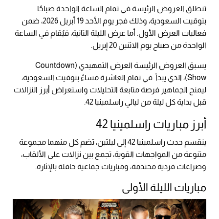
تنطلق العروض الرئيسة في تمام الساعة الواحدة صباحًا
بتوقيت السعودية، وذلك فجر يوم الأحد 19 أبريل 2026، ضمن
فعاليات العرض الأول. أما عرض الليلة الثانية، فيُقام في الساعة
الواحدة من صباح يوم الاثنين 20 إبريل.
يسبق العروض الرئيسة العرض التمهيدي (Countdown
Show)، الذي يبدأ في تمام العاشرة مساءً بتوقيت السعودية،
ليمنح الجماهير فرصة متابعة التحليلات واستعراض أبرز النزالات
قبل بداية كل ليلة من ليالي راسلمينيا 42.
أبرز مباريات راسلمينيا 42
ينقسم حدث راسلمينيا 42 إلى ليلتين، تضم كل منهما مجموعة
متنوعة من المواجهات القوية، تجمع بين نزالات على الألقاب،
وصراعات فردية محتدمة، ومباريات جماعية حافلة بالإثارة.
مباريات الليلة الأولى