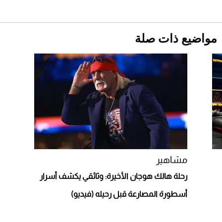
2026-07-25
أقصر يوم في 2026 يقترب.. ماذا يحدث في
مواضيع ذات صلة
دوران الأرض؟
2026-07-25
قبل ليلة النزال.. اكتمال وزن أبطال "The
Comeback" في جدة (فيديو)
2026-07-25
أغلى 10 عطور في العالم للرجال تمنحك فخامة
استثنائية
مشاهير
رحلة هالك هوجان الأخيرة: وثائقي يكشف أسرار
أسطورة المصارعة قبل رحيله (فيديو)