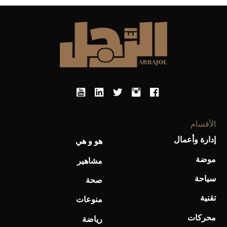
أحذية Mary Jane: ترف وأناقة للرجال
الأقسام
إدارة وأعمال
هو و هي
موضة
مشاهير
سياحة
صحة
تقنية
منوعات
محركات
رياضة