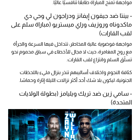
مواجهة تمنح المباراة طابعًا تنافسيًا عاليًا.
- بينتا ضد جيفون إيفانز ودراجون لي وجي دي
ماكدوناه وروزيف وراي ميستريو (مباراة سلم على
لقب القارات)
مواجهة فوضوية عالية المخاطر، تتداخل فيها السرعة والجرأة
مع روح المغامرة، حيث لا مجال للأخطاء في سباق محموم نحو
تسلّق السلم وانتزاع لقب القارات.
كثافة النجوم واختلاف أساليبهم تنذر بنزال مليء باللحظات
الجنونية، ليكون بلا شك أحد أكثر نزالات الليلة إثارة وحماسًا.
- سامي زين ضد تريك ويليامز (بطولة الولايات
المتحدة)