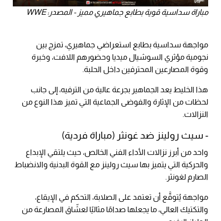
مباراة سداسية قوية بطابع جماهيري مميز - المصدر: WWE
مواجهة سداسية بطابع استعراضي جماهيري، تمزج بين
نجومية مؤثري السوشيال ميديا وحضورهم اللافت، وخبرة
وقوة المصارعين المحترفين داخل الحلبة.
هذا الخليط يعد الجماهير بجرعة عالية من الترفيه، إلى جانب
لحظات من الإثارة والفوضى الجماعية التي تميز هذا النوع من
النزالات.
- سيث رولينز ضد غونثر (مباراة فردية)
واحد من أبرز نزالات الأداء الفني الخالص، حيث يلتقي الإبداع
والحركية التي يتميز بها سيث رولينز مع القوة البدنية والانضباط
الصارم لغونثر.
مواجهة يُتوقَّع أن تعتمد على الصلابة، التحكم في الإيقاع،
والتكتيك العالي، ما يجعلها صدامًا مثاليًا لعشّاق المصارعة من