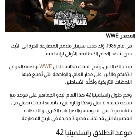
المصدر: WWE
في عام 1985، وُلد حدث سيغيّر ملامح المصارعة الحرة إلى الأبد،
حين شهد العالم الانطلاقة الأولى لراسلمينيا.
منذ ذلك الحين، رسّخ الحدث مكانته داخل
WWE
بوصفه العرض
الأضخم والأبرز على مدار العام، والواجهة التي تُصنع فيها
اللحظات التاريخية وتُخلَّد الأساطير.
ومع حلول راسلمينيا 42 هذا العام، تبدو الجماهير على موعد مع
نسخة جديدة لا تقل وهجًا وإثارة عن سابقاتها، حدث يحمل في
طياته مزيجًا من النجومية، والصراعات الكبرى، واللحظات
المصيرية التي قد تكتب فصولًا جديدة في تاريخ المصارعة.
موعد انطلاق راسلمينيا 42