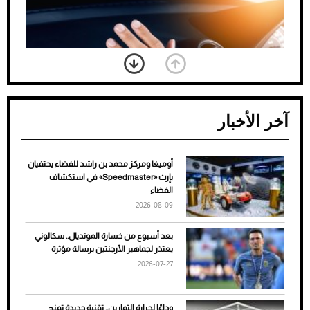
آخر الأخبار
أوميغا ومركز محمد بن راشد للفضاء يحتفيان
ضعف تبريد مكيف السيارة عند الوقوف.. أشهر
بإرث «Speedmaster» في استكشاف
الأسباب والحلول
الفضاء
2026-08-09
بعد أسبوع من خسارة المونديال.. سكالوني
يعتذر لجماهير الأرجنتين برسالة مؤثرة
2026-07-27
وداعًا لحرارة التمارين.. تقنية جديدة تمنح