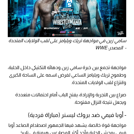
سامي زين في مواجهة تريك ويليامز على لقب الولايات المتحدة
- المصدر: WWE
مواجهة تجمع بين خبرة سامي زين ودهائه التكتيكي داخل الحلبة،
وطموح تريك ويليامز الساعي لفرض اسمه على الساحة الكبرى
وانتزاع لقب الولايات المتحدة.
صراع بين التجربة والإرادة، يفتح الباب أمام احتمالات متعددة
ويجعل نتيجة النزال مفتوحة.
- أوبا فيمي ضد بروك ليسنر (مباراة فردية)
مواجهة قوة خالصة، يشهد فيها الجمهور اصطدام الصاعد أوبا
فيمي بوحش الحلبة وأحد أكثر المصارعين هيمنة في تاريخ