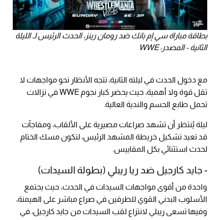
بطاقة مباراة سي إم بانك ضد رومان رينز، الحدث الرئيس لـ الليلة
الثانية - المصدر: WWE
مع دخول الحدث في ليلته الثانية، تتجه الأنظار نحو مواجهات لا
تقل قوة ولا أهمية، حيث يحضر كبار نجوم WWE في نزالات
تحمل طابع الحسم والندية العالية.
ليلة يُنتظر أن تشهد صراعات مصيرية على الألقاب، ومفاجآت
قد تعيد تشكيل خريطة المشهد الرئيس، لتكون مسك الختام
لحدث استثنائي بكل المقاييس.
- جايد كارجيل ضد ريا ريبلي (بطولة السيدات)
واحدة من أقوى مواجهات السيدات في الحدث، حيث يجتمع
الأسلوب البدني القوي للطرفين في صراع مباشر على الهيمنة،
وفيها تسعى ريبلي لانتزاع لقب السيدات من جايد كارجيل، في