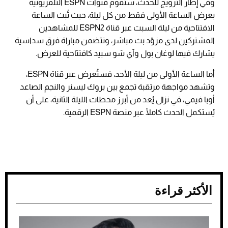
وفي إطار الترويج للحدث، ستقوم قنوات ESPN التلفزيونية
بعرض الساعة الأولى فقط من كل ليلة، حيث تُبث الساعة
الافتتاحية من ليلة السبت عبر قناة ESPN2 للمشاهدين
المشتركين لدى مزوّد بث مباشر، وتتضمن مباراة فرق سداسية
يشارك فيها لوغان بول وآي شو سبيد كافتتاحية للعرض.
أما الساعة الأولى من ليلة الأحد، فستُعرض عبر قناة ESPN،
وتشهد مواجهة مرتقبة تجمع بين بروك ليسنر والنجم الصاعد
أوبا فيمي، في نزال يُعد من أبرز محطات الليلة الثانية، على أن
يُستكمل الحدث كاملًا عبر منصة ESPN الرقمية.
الأكثر قراءة